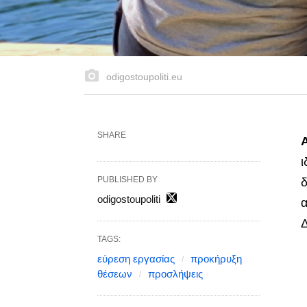
odigostoupoliti.eu
SHARE
ι
PUBLISHED BY
δ
odigostoupoliti
α
Δ
TAGS:
εύρεση εργασίας
προκήρυξη
θέσεων
προσλήψεις