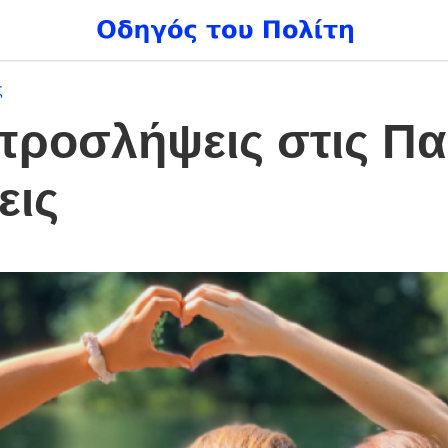
ς
 προσλήψεις στις Πα
εις