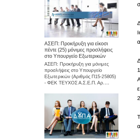
σ
Δ
Ι
α
ΑΣΕΠ: Προκήρυξη για είκοσι
πέντε (25) μόνιμες προσλήψεις
στο Υπουργείο Εξωτερικών
Δ
ΑΣΕΠ: Προκήρυξη για μόνιμες
1
προσλήψεις στο Υπουργείο
Εξωτερικών (Αριθμός Π15-25805)
Α
- ΦΕΚ ΤΕΥΧΟΣ Α.Σ.Ε.Π. Αρ.…
ε
2
Τ
α