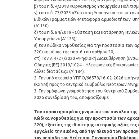
β) του π.δ. 4/2018 «Οργανισμός Υπουργείου Πολιτισμο
γ) του π.δ. 77/2023 «Σύσταση Υπουργείου και μετο
Ειδικών Γραμματειών-Μεταφορά αρμοδιοτήτων, υπ
(Α’ 130),
δ) του π.δ. 84/2019 «Σύσταση και κατάργηση Γενικώ
Υπουργείων» (Α’ 123),
ε) του Κώδικα νομοθεσίας για την προστασία των αρχ
220) και ιδίως της παρ. 6 του άρθρου 20,
στ) Τον ν. 4727/2020 «Ψηφιακή Διακυβέρνηση (Ενσω
Οδηγίας (ΕΕ) 2019/1024 – Ηλεκτρονικές Επικοινωνίε
άλλες διατάξεις» (Α’ 184).
2. Την υπό στοιχεία ΥΠΠΟ/66578/16-02-2026 εισήγη
(ΚΣΝΜ) προς το Κεντρικό Συμβούλιο Νεότερων Μνημε
3. Την ομόφωνη γνωμοδότηση του Κεντρικού Συμβου
2026 συνεδρίασή του, αποφασίζουμε:
Τον χαρακτηρισμό ως μνημείου του συνόλου της 
Κώδικα νομοθεσίας για την προστασία των αρχαιοτ
220), εξαιτίας της ιδιαίτερης ιστορικής αξίας 
εργαλείο την εικόνα, από την πλευρά των προπ
την περίοδο του Δεύτερου Παγκοσμίου Πολέμου. 