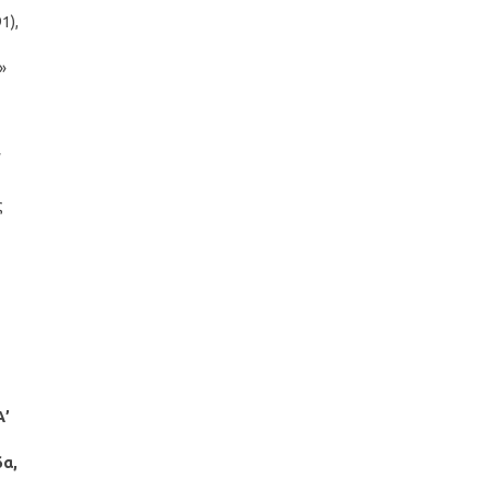
1),
»
’
ς
Α’
δα,