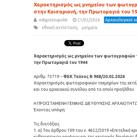
Χαρακτηρισμός ως μνημείου των φωτογρ
στην Καισαριανή, την Πρωτομαγιά του 1
odigostoupoliti
21/02/2026
Αρχαιολογικοί χ
εθνική αντίσταση
,
μνημεία
Χαρακτηρισμός ως μνημείου των φωτογραφιών τ
την Πρωτομαγιά του 1944
Αριθμ. 73719 –
ΦΕΚ Τεύχος Β 968/20.02.2026
Χαρακτηρισμός φωτογραφικών τεκμηρίων της εκτέλ
και του αρχειακού συνόλου από το οποίο προήλθαν.
Η ΠΡΟΪΣΤΑΜΕΝΗ ΓΕΝΙΚΗΣ ΔΙΕΥΘΥΝΣΗΣ ΑΡΧΑΙΟΤΗΤΩ
Έχοντας υπόψη:
Τις διατάξεις
1. α) Του άρθρου 109 του ν. 4622/2019 «Επιτελικό κ
κυβερνητικών οργάνων και της κεντρικής δημόσιας δι