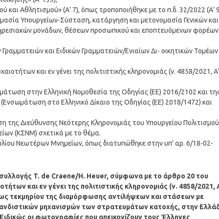
ύ και Αθλητισμού» (Α’ 7), όπως τροποποιήθηκε με το π.δ. 32/2022 (Α’ 9
νομασία Υπουργείων-Σύσταση, κατάργηση και μετονομασία Γενικών και
ηρεσιακών μονάδων, θέσεων προσωπικού και εποπτευόμενων φορέων
ν Γραμματειών και Ειδικών Γραμματειών/Ενιαίων Δι- οικητικών Τομέων
αιοτήτων και εν γένει της πολιτιστικής κληρονομιάς (ν. 4858/2021, Α
μάτωση στην Ελληνική Νομοθεσία της Οδηγίας (ΕΕ) 2016/2102 και τη
ς (Ενσωμάτωση στο Ελληνικό Δίκαιο της Οδηγίας (ΕΕ) 2018/1472) και
ση της Διεύθυνσης Νεότερης Κληρονομιάς του Υπουργείου Πολιτισμού
ίων (ΚΣΝΜ) σχετικά με το θέμα.
λίου Νεωτέρων Μνημείων, όπως διατυπώθηκε στην υπ’ αρ. 6/18-02-
συλλογής T. de Craene/H. Heuer, σύμφωνα με το άρθρο 20 του
ήτων και εν γένει της πολιτιστικής κληρονομιάς (ν. 4858/2021, 
της ως τεκμηρίου της διαμόρφωσης αντιλήψεων και στάσεων με
αγανδιστικών μηχανισμών των στρατευμάτων κατοχής, στην Ελλά
Ειδικώς οι φωτογραφίες που απεικονίζουν τους Έλληνες