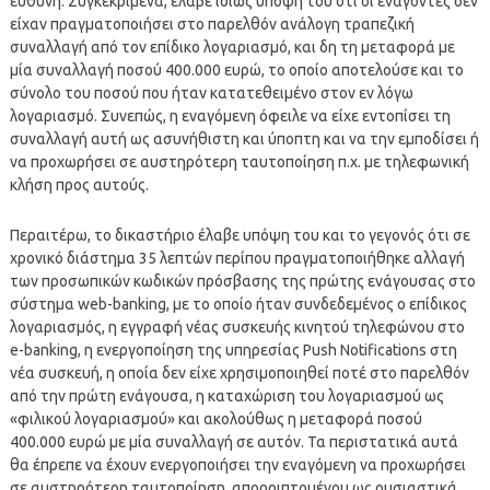
ευθύνη. Συγκεκριμένα, έλαβε ιδίως υπόψη του ότι οι ενάγοντες δεν
είχαν πραγματοποιήσει στο παρελθόν ανάλογη τραπεζική
συναλλαγή από τον επίδικο λογαριασμό, και δη τη μεταφορά με
μία συναλλαγή ποσού 400.000 ευρώ, το οποίο αποτελούσε και το
σύνολο του ποσού που ήταν κατατεθειμένο στον εν λόγω
λογαριασμό. Συνεπώς, η εναγόμενη όφειλε να είχε εντοπίσει τη
συναλλαγή αυτή ως ασυνήθιστη και ύποπτη και να την εμποδίσει ή
να προχωρήσει σε αυστηρότερη ταυτοποίηση π.χ. με τηλεφωνική
κλήση προς αυτούς.
Περαιτέρω, το δικαστήριο έλαβε υπόψη του και το γεγονός ότι σε
χρονικό διάστημα 35 λεπτών περίπου πραγματοποιήθηκε αλλαγή
των προσωπικών κωδικών πρόσβασης της πρώτης ενάγουσας στο
σύστημα web-banking, με το οποίο ήταν συνδεδεμένος ο επίδικος
λογαριασμός, η εγγραφή νέας συσκευής κινητού τηλεφώνου στο
e-banking, η ενεργοποίηση της υπηρεσίας Push Notifications στη
νέα συσκευή, η οποία δεν είχε χρησιμοποιηθεί ποτέ στο παρελθόν
από την πρώτη ενάγουσα, η καταχώριση του λογαριασμού ως
«φιλικού λογαριασμού» και ακολούθως η μεταφορά ποσού
400.000 ευρώ με μία συναλλαγή σε αυτόν. Τα περιστατικά αυτά
θα έπρεπε να έχουν ενεργοποιήσει την εναγόμενη να προχωρήσει
σε αυστηρότερη ταυτοποίηση, απορριπτομένου ως ουσιαστικά