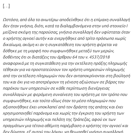
[. . .]
Ωστόσο, από όλα τα ανωτέρω αποδείχθηκε ότι η επίμαχη συναλλαγή
δεν ήταν γνήσια, διότι, κατά τα διαλαμβανόμενα στην υπό στοιχείο Ι
μείζονα σκέψη της παρούσας, γνήσια συναλλαγή δεν υφίσταται όταν
ο χρήστης αγνοεί αυτήν και ενεργήθηκε από τρίτο πρόσωπο χωρίς
δικαίωμα, ακόμη κι αν η συγκατάθεση του χρήστη φέρεται να
δόθηκε με τη μορφή που συμφωνήθηκε μεταξύ των μερών,
δοθέντος ότι οι διατάξεις του άρθρου 64 του ν. 4537/2018
αναφορικά με τη συγκατάθεση για την εκτέλεση πράξης πληρωμής
τέθηκαν για να προστατεύσουν τον χρήστη υπηρεσιών πληρωμής
από την εκτέλεση πληρωμών που δεν ανταποκρίνονται στη βούλησή
του και όχι για να αποτρέψουν τη γένεση αξιώσεων σε βάρος του
παρόχου των υπηρεσιών σε κάθε περίπτωση διενέργειας
συναλλαγών με φερόμενη συναίνεση του χρήστη με τον τρόπο που
συμφωνήθηκε, και τούτο ιδίως όταν το μέσο πληρωμών που
αξιοποιήθηκε έχει υποκλαπεί από τον δράστη της απάτης και έχει
χρησιμοποιηθεί παράνομα και χωρίς την έγκριση του χρήστη των
υπηρεσιών πληρωμής και πελάτη της Τράπεζας, αφού εκ των
πραγμάτων μια τέτοια αθέμιτη παρέμβαση ο χρήστης την αγνοεί και
δεν δύναται, εξ αυτού του λόγου, να θεωρηθεί γνήσια συναλλαγή.