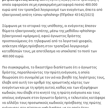
οποία αφορούσε σε μη εγκεκριμένη μεταφορά ποσού 400.000
ευρώ από τον τραπεζικό λογαριασμό των εναγόντων, έπειτα από
ηλεκτρονική απάτη τύπου «phishing» (ΠΠρΘεσ 43542/2025)
Σύμφωνα με το ιστορικό της υπόθεσης, οι ενάγοντες έπεσαν
θύματα ηλεκτρονικής απάτης, μέσω της μεθόδου «phishing»
(ηλεκτρονικό «ψάρεμα»), αφού άγνωστος δράστης
προσποιούμενος ότι τηλεφωνεί από το λογιστικό γραφείο,
απέκτησε πλήρη πρόσβαση στον τραπεζικό λογαριασμό
καταθέσεών τους, με αποτέλεσμα να υποκλαπεί το ποσό των
400.000 ευρώ.
Πιο συγκεκριμένα, το δικαστήριο διαπίστωσε ότι ο άγνωστος
δράστης, παραπλανώντας την πρώτη ενάγουσα, η οποία
θεωρούσε ότι συνομιλεί με τον υιό και βοηθό της λογίστριας τους,
έλαβε από αυτή τον αριθμό της χρεωστικής κάρτας των
εναγόντων και με τη χρήση αυτού, καθώς και των εξαψήφιων
κωδικών, που έλαβε στο κινητό της η πρώτη ενάγουσα και τους
οποίους ανέγνωσε στον άγνωστο δράστη, ο τελευταίος κατάφερε
να αλλάξει τους προσωπικούς κωδικούς πρόσβασης της πρώτης
ενάγουσας στο σύστημα web-banking, με το οποίο ήταν