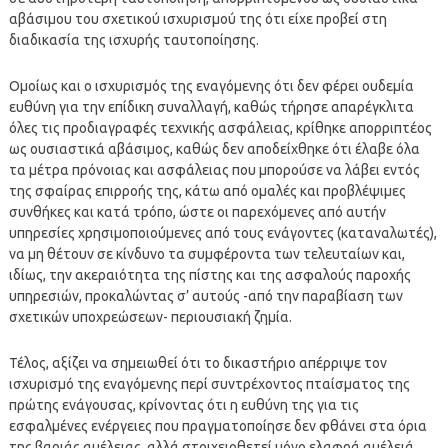
αβάσιμου του σχετικού ισχυρισμού της ότι είχε προβεί στη
διαδικασία της ισχυρής ταυτοποίησης.
Ομοίως και ο ισχυρισμός της εναγόμενης ότι δεν φέρει ουδεμία
ευθύνη για την επίδικη συναλλαγή, καθώς τήρησε απαρέγκλιτα
όλες τις προδιαγραφές τεχνικής ασφάλειας, κρίθηκε απορριπτέος
ως ουσιαστικά αβάσιμος, καθώς δεν αποδείχθηκε ότι έλαβε όλα
τα μέτρα πρόνοιας και ασφάλειας που μπορούσε να λάβει εντός
της σφαίρας επιρροής της, κάτω από ομαλές και προβλέψιμες
συνθήκες και κατά τρόπο, ώστε οι παρεχόμενες από αυτήν
υπηρεσίες χρησιμοποιούμενες από τους ενάγοντες (καταναλωτές),
να μη θέτουν σε κίνδυνο τα συμφέροντα των τελευταίων και,
ιδίως, την ακεραιότητα της πίστης και της ασφαλούς παροχής
υπηρεσιών, προκαλώντας σ’ αυτούς -από την παραβίαση των
σχετικών υποχρεώσεων- περιουσιακή ζημία.
Τέλος, αξίζει να σημειωθεί ότι το δικαστήριο απέρριψε τον
ισχυρισμό της εναγόμενης περί συντρέχοντος πταίσματος της
πρώτης ενάγουσας, κρίνοντας ότι η ευθύνη της για τις
εσφαλμένες ενέργειες που πραγματοποίησε δεν φθάνει στα όρια
της βαριάς αμέλειας, αλλά στοιχειοθετεί μόνο ελαφρά αμέλειά