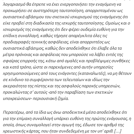
λογαριασμό θα έπρεπε να έχει ενεργοποιήσει την εναγόμενη να
προχωρήσει σε αυστηρότερη ταυτοποίηση, απορριπτομένου ως
ουσιαστικά αβάσιμου του σχετικού ισχυρισμού της εναγόμενης ότι
είχε προβεί στη διαδικασία της ισχυρής ταυτοποίησης. Ομοίως και ο
ισχυρισμός της εναγόμενης ότι δεν φέρει ουδεμία ευθύνη για την
επίδικη συναλλαγή, καθώς τήρησε απαρέγκλιτα όλες τις
προδιαγραφές τεχνικής ασφάλειας, είναι απορριπτέος ως
ουσιαστικά αβάσιμος, καθώς δεν αποδείχθηκε ότι έλαβε όλα τα
μέτρα πρόνοιας και ασφάλειας που μπορούσε να λάβει εντός της
σφαίρας επιρροής της, κάτω από ομαλές και προβλέψιμες συνθήκες
και κατά τρόπο, ώστε οι παρεχόμενες από αυτήν υπηρεσίες
χρησιμοποιούμενες από τους ενάγοντες (καταναλωτές), να μη θέτουν
σε κίνδυνο τα συμφέροντα των τελευταίων και ιδίως την
ακεραιότητα της πίστης και της ασφαλούς παροχής υπηρεσιών,
προκαλώντας σ’ αυτούς -από την παραβίαση των σχετικών
υποχρεώσεων- περιουσιακή ζημία.
Περαιτέρω, από τα ίδια ως άνω αποδεικτικά μέσα αποδείχθηκε ότι
για την επίμαχη συναλλαγή υπάρχει ευθύνη της πρώτης ενάγουσας, η
οποία, όπως συνομολογεί στην αγωγή της, έδωσε τον αριθμό της
χρεωστικής κάρτας, που ήταν συνδεδεμένη με τον υπ’ αριθ. […]