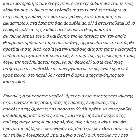
κοινό λογαριασμό των εναγόντων, ενώ ακολούθως ανέγνωσε τους
εξαψήφιους κωδικούς που ελάμβανε στο κινητό της τηλέφωνο,
πλην όμως η ευθύνη της αυτή δεν φθάνει, κατά την κρίση του
Δικαστηρίου, στα όρια της βαριάς αμέλειας, αλλά στοιχειοθετεί μόνο
ελαφρά αμέλεια της, καθώς πεπλανημένα θεωρούσε ότι
συνομιλούσε με τον υιό και βοηθό της λογίστριας της, τον οποίο
θεωρούσε πρόσωπο της εμπιστοσύνης της και πίστευε ότι αυτός θα
προέβαινε στη διαδικασία για την υποβολή αίτησης για την είσπραξη
επιδόματος εξαιτίας της αναστολής λειτουργίας της επιχείρησης τους
λόγω της πανδημίας του κορωνοϊού, όπως άλλωστε ανάλογες
αιτήσεις είχαν υποβάλλει σε συνεργασία με το ως άνω λογιστικό
γραφείο και στο παρελθόν κατά τη διάρκεια της πανδημίας του
κορωνοϊού.
Συνεπώς, ο επικουρικά υποβαλλόμενος ισχυρισμός της εναγόμενης
περί συντρέχοντος πταίσματος της πρώτης ενάγουσας στην
πρόκληση της ζημίας της σε ποσοστό 99,9% πρέπει να απορριφθεί
ως αβάσιμος κατ’ ουσίαν, καθώς ναι μεν η ως άνω ενέργεια της
πρώτης ενάγουσας είναι εσφαλμένη, πλην όμως, ενόψει του ότι
πραγματοποιήθηκε η μεταφορά ενός ιδιαίτερα μεγάλου ποσού από
τον επίδικο λογαριασμό με μια μόνο συναλλαγή, παρόλο που στο