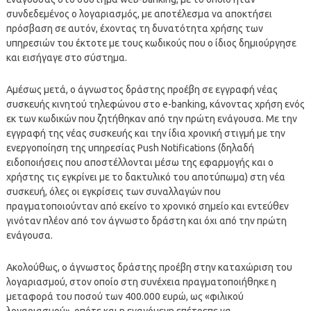
συνδεδεμένος ο λογαριασμός, με αποτέλεσμα να αποκτήσει
πρόσβαση σε αυτόν, έχοντας τη δυνατότητα χρήσης των
υπηρεσιών του έκτοτε με τους κωδικούς που ο ίδιος δημιούργησε
και εισήγαγε στο σύστημα.
Αμέσως μετά, ο άγνωστος δράστης προέβη σε εγγραφή νέας
συσκευής κινητού τηλεφώνου στο e-banking, κάνοντας χρήση ενός
εκ των κωδικών που ζητήθηκαν από την πρώτη ενάγουσα. Με την
εγγραφή της νέας συσκευής και την ίδια χρονική στιγμή με την
ενεργοποίηση της υπηρεσίας Push Notifications (δηλαδή
ειδοποιήσεις που αποστέλλονται μέσω της εφαρμογής και ο
χρήστης τις εγκρίνει με το δακτυλικό του αποτύπωμα) στη νέα
συσκευή, όλες οι εγκρίσεις των συναλλαγών που
πραγματοποιούνταν από εκείνο το χρονικό σημείο και εντεύθεν
γινόταν πλέον από τον άγνωστο δράστη και όχι από την πρώτη
ενάγουσα.
Ακολούθως, ο άγνωστος δράστης προέβη στην καταχώριση του
λογαριασμού, στον οποίο στη συνέχεια πραγματοποιήθηκε η
μεταφορά του ποσού των 400.000 ευρώ, ως «φιλικού
λογαριασμού», οπότε και η εναγόμενη επέτρεπε να