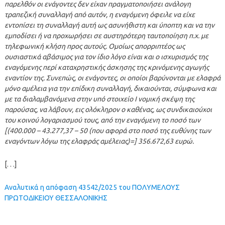
παρελθόν οι ενάγοντες δεν είχαν πραγματοποιήσει ανάλογη
τραπεζική συναλλαγή από αυτόν, η εναγόμενη όφειλε να είχε
εντοπίσει τη συναλλαγή αυτή ως ασυνήθιστη και ύποπτη και να την
εμποδίσει ή να προχωρήσει σε αυστηρότερη ταυτοποίηση π.χ. με
τηλεφωνική κλήση προς αυτούς. Ομοίως απορριπτέος ως
ουσιαστικά αβάσιμος για τον ίδιο λόγο είναι και ο ισχυρισμός της
εναγόμενης περί καταχρηστικής άσκησης της κρινόμενης αγωγής
εναντίον της. Συνεπώς, οι ενάγοντες, οι οποίοι βαρύνονται με ελαφρά
μόνο αμέλεια για την επίδικη συναλλαγή, δικαιούνται, σύμφωνα και
με τα διαλαμβανόμενα στην υπό στοιχείο I νομική σκέψη της
παρούσας, να λάβουν, εις ολόκληρον ο καθένας, ως συνδικαιούχοι
του κοινού λογαριασμού τους, από την εναγόμενη το ποσό των
[(400.000 – 43.277,37 – 50 (που αφορά στο ποσό της ευθύνης των
εναγόντων λόγω της ελαφράς αμέλειας)=] 356.672,63 ευρώ.
[. . .]
Αναλυτικά η απόφαση 43542/2025 του ΠΟΛΥΜΕΛΟΥΣ
ΠΡΩΤΟΔΙΚΕΙΟΥ ΘΕΣΣΑΛΟΝΙΚΗΣ