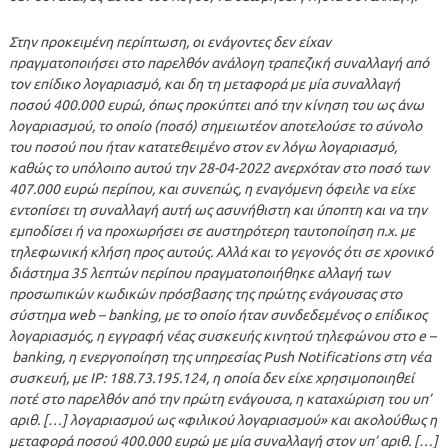
Στην προκειμένη περίπτωση, οι ενάγοντες δεν είχαν
πραγματοποιήσει στο παρελθόν ανάλογη τραπεζική συναλλαγή από
τον επίδικο λογαριασμό, και δη τη μεταφορά με μία συναλλαγή
ποσού 400.000 ευρώ, όπως προκύπτει από την κίνηση του ως άνω
λογαριασμού, το οποίο (ποσό) σημειωτέον αποτελούσε το σύνολο
του ποσού που ήταν κατατεθειμένο στον εν λόγω λογαριασμό,
καθώς το υπόλοιπο αυτού την 28-04-2022 ανερχόταν στο ποσό των
407.000 ευρώ περίπου, και συνεπώς, η εναγόμενη όφειλε να είχε
εντοπίσει τη συναλλαγή αυτή ως ασυνήθιστη και ύποπτη και να την
εμποδίσει ή να προχωρήσει σε αυστηρότερη ταυτοποίηση π.χ. με
τηλεφωνική κλήση προς αυτούς. Αλλά και το γεγονός ότι σε χρονικό
διάστημα 35 λεπτών περίπου πραγματοποιήθηκε αλλαγή των
προσωπικών κωδικών πρόσβασης της πρώτης ενάγουσας στο
σύστημα web – banking, με το οποίο ήταν συνδεδεμένος ο επίδικος
λογαριασμός, η εγγραφή νέας συσκευής κινητού τηλεφώνου στο e –
banking, η ενεργοποίηση της υπηρεσίας Push Notifications στη νέα
συσκευή, με IP: 188.73.195.124, η οποία δεν είχε χρησιμοποιηθεί
ποτέ στο παρελθόν από την πρώτη ενάγουσα, η καταχώριση του υπ’
αριθ. […] λογαριασμού ως «φιλικού λογαριασμού» και ακολούθως η
μεταφορά ποσού 400.000 ευρώ με μία συναλλαγή στον υπ’ αριθ. […]