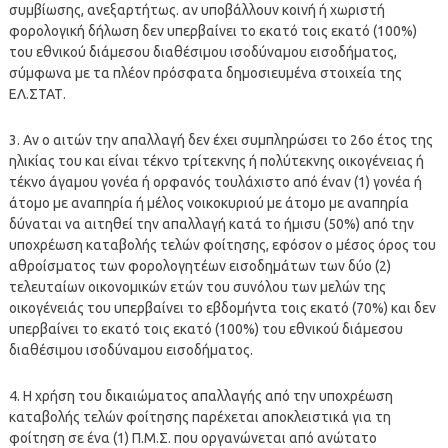
συμβίωσης, ανεξαρτήτως. αν υποβάλλουν κοινή ή χωριστή
φορολογική δήλωση δεν υπερβαίνει το εκατό τοις εκατό (100%)
του εθνικού διάμεσου διαθέσιμου ισοδύναμου εισοδήματος,
σύμφωνα με τα πλέον πρόσφατα δημοσιευμένα στοιχεία της
ΕΛ.ΣΤΑΤ.
3. Αν ο αιτών την απαλλαγή δεν έχει συμπληρώσει το 26ο έτος της
ηλικίας του και είναι τέκνο τρίτεκνης ή πολύτεκνης οικογένειας ή
τέκνο άγαμου γονέα ή ορφανός τουλάχιστο από έναν (1) γονέα ή
άτομο με αναπηρία ή μέλος νοικοκυριού με άτομο με αναπηρία
δύναται να αιτηθεί την απαλλαγή κατά το ήμισυ (50%) από την
υποχρέωση καταβολής τελών φοίτησης, εφόσον ο μέσος όρος του
αθροίσματος των φορολογητέων εισοδημάτων των δύο (2)
τελευταίων οικονομικών ετών του συνόλου των μελών της
οικογένειάς του υπερβαίνει το εβδομήντα τοις εκατό (70%) και δεν
υπερβαίνει το εκατό τοις εκατό (100%) του εθνικού διάμεσου
διαθέσιμου ισοδύναμου εισοδήματος.
4. Η χρήση του δικαιώματος απαλλαγής από την υποχρέωση
καταβολής τελών φοίτησης παρέχεται αποκλειστικά για τη
φοίτηση σε ένα (1) Π.Μ.Σ. που οργανώνεται από ανώτατο