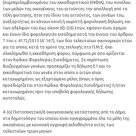
(συμπεριλαμβανομένου του εκκαθαριστικού ΕΝΦΙΑ), του συνόλου
των μελών της οικογένειας του αιτούντος την απαλλαγή από τα
τέλη φοίτησης, ήτοι του ίδιου του αιτούντος, των γονέων του,
ανεξαρτήτως αν κάνουν κοινή ή χωριστή φορολογική δήλωση, και
των αδελφών του έως είκοσι έξι (26) ετών, εφόσον είναι άγαμοι
και έχουν ίδιο φορολογητέο εισόδημα κατά την έννοια του άρθρου
7 του ν. 4172/2013 (Α’ 167), των δύο τελευταίων οικονομικών ετών
για τα οποία, κατά το χρόνο της επιλογής στο Π.Μ.Σ. έχει
ολοκληρωθεί η εκκαθάριση φόρου, σύμφωνα με όσα ορίζονται
στον Κώδικα Φορολογίας Εισοδήματος. Σε περίπτωση
διαζευγμένων γονέων, προσκομίζει τη δήλωση Ε1 και το
εκκαθαριστικό του γονέα στον οποίο ο αιτών είναι
καταχωρημένος ως εξαρτώμενο μέλος (όπως ο όρος
προσδιορίζεται στον Κώδικα Φορολογίας Εισοδήματος) ή ήταν
καταχωρημένος πριν την υποβολή φορολογικής δήλωσης
αυτοτελώς.
4. (α) Πιστοποιητικό/ά οικογενειακής κατάστασης από το Δήμο,
στο δημοτολόγιο του οποίου είναι εγγεγραμμένα όλα τα μέλη της
οικογένειας με κανονική εγγραφή εκδοθέν/ντα εντός των
τελευταίων τριών μηνών.