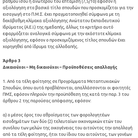
βαθμού ίσου ή ανώτερου του επτάμιση (7,5/10) εφόσον η
αξιολόγηση στο βασικό τίτλο σπουδών που προσκομίζεται για την
εισαγωγή στο Π.Μ.Σ. έχει πραγματοποιηθεί σύμφωνα με τη
δεκάβαθμη κλίμακα αξιολόγησης Ανώτατου Εκπαιδευτικού
Ιδρύματος (Α.Ε.Ι.) της ημεδαπής, άλλως το κριτήριο αυτό
εφαρμόζεται αναλογικά σύμφωνα με την εκάστοτε κλίμακα
αξιολόγησης, εφόσον ο προσκομιζόμενος τίτλος σπουδών έχει
χορηγηθεί από ίδρυμα της αλλοδαπής.
Άρθρο 3
Δικαιούχοι – Μη δικαιούχοι – Προϋποθέσεις απαλλαγής
1. Από τα τέλη φοίτησης σε Προγράμματα Μεταπτυχιακών
Σπουδών, όπου αυτά προβλέπονται, απαλλάσσονται οι φοιτητές
ΠΜΣ, εφόσον πληρούν την προϋπόθεση της κατά την παρ. 3 του
άρθρου 2 της παρούσας απόφασης, εφόσον:
α) ο μέσος όρος του αθροίσματος των φορολογητέων
εισοδημάτων των δύο (2) τελευταίων οικονομικών ετών του
συνόλου των μελών της οικογένειας του αιτούντος την απαλλαγή
από τα τέλη φοίτησης, ήτοι του ίδιου του αιτούντος, των γονέων