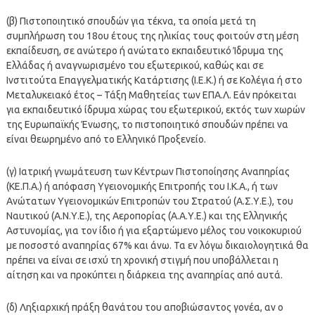
(β) Πιστοποιητικό σπουδών για τέκνα, τα οποία μετά τη
συμπλήρωση του 18ου έτους της ηλικίας τους φοιτούν στη μέση
εκπαίδευση, σε ανώτερο ή ανώτατο εκπαιδευτικό Ίδρυμα της
Ελλάδας ή αναγνωρισμένο του εξωτερικού, καθώς και σε
Ινστιτούτα Επαγγελματικής Κατάρτισης (Ι.Ε.Κ.) ή σε Κολέγια ή στο
Μεταλυκειακό έτος – Τάξη Μαθητείας των ΕΠΑ.Λ. Εάν πρόκειται
για εκπαιδευτικό ίδρυμα χώρας του εξωτερικού, εκτός των χωρών
της Ευρωπαϊκής Ένωσης, το πιστοποιητικό σπουδών πρέπει να
είναι θεωρημένο από το Ελληνικό Προξενείο.
(γ) Ιατρική γνωμάτευση των Κέντρων Πιστοποίησης Αναπηρίας
(ΚΕ.Π.Α.) ή απόφαση Υγειονομικής Επιτροπής του Ι.Κ.Α., ή των
Ανώτατων Υγειονομικών Επιτροπών του Στρατού (Α.Σ.Υ.Ε.), του
Ναυτικού (Α.Ν.Υ.Ε.), της Αεροπορίας (Α.Α.Υ.Ε.) και της Ελληνικής
Αστυνομίας, για τον ίδιο ή για εξαρτώμενο μέλος του νοικοκυριού
με ποσοστό αναπηρίας 67% και άνω. Τα εν λόγω δικαιολογητικά θα
πρέπει να είναι σε ισχύ τη χρονική στιγμή που υποβάλλεται η
αίτηση και να προκύπτει η διάρκεια της αναπηρίας από αυτά.
(δ) Ληξιαρχική πράξη θανάτου του αποβιώσαντος γονέα, αν ο