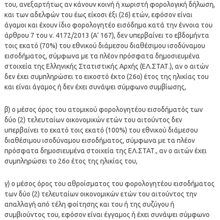
του, ανεξαρτήτως αν κάνουν κοινή ή χωριστή φορολογική δήλωση,
και των αδελφών του έως είκοσι έξι (26) ετών, εφόσον είναι
άγαμοι και έχουν ίδιο φορολογητέο εισόδημα κατά την έννοια του
άρθρου 7 του ν. 4172/2013 (Α’ 167), δεν υπερβαίνει το εβδομήντα
τοις εκατό (70%) του εθνικού διάμεσου διαθέσιμου ισοδύναμου
εισοδήματος, σύμφωνα με τα πλέον πρόσφατα δημοσιευμένα
στοιχεία της Ελληνικής Στατιστικής Αρχής (ΕΛ.ΣΤΑΤ.), αν ο αιτών
δεν έχει συμπληρώσει το εικοστό έκτο (26ο) έτος της ηλικίας του
και είναι άγαμος ή δεν έχει συνάψει σύμφωνο συμβίωσης,
β) ο μέσος όρος του ατομικού φορολογητέου εισοδήματός των
δύο (2) τελευταίων οικονομικών ετών του αιτούντος δεν
υπερβαίνει το εκατό τοις εκατό (100%) του εθνικού διάμεσου
διαθέσιμου ισοδύναμου εισοδήματος, σύμφωνα με τα πλέον
πρόσφατα δημοσιευμένα στοιχεία της ΕΛ.ΣΤΑΤ., αν ο αιτών έχει
συμπληρώσει το 26ο έτος της ηλικίας του,
γ) ο μέσος όρος του αθροίσματος του φορολογητέου εισοδήματος
των δύο (2) τελευταίων οικονομικών ετών του αιτούντος την
απαλλαγή από τέλη φοίτησης και του ή της συζύγου ή
συμβιούντος του, εφόσον είναι έγγαμος ή έχει συνάψει σύμφωνο