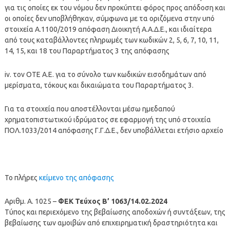
για τις οποίες εκ του νόμου δεν προκύπτει φόρος προς απόδοση και
οι οποίες δεν υποβλήθηκαν, σύμφωνα με τα οριζόμενα στην υπό
στοιχεία Α.1100/2019 απόφαση Διοικητή Α.Α.Δ.Ε., και ιδιαίτερα
από τους καταβάλλοντες πληρωμές των κωδικών 2, 5, 6, 7, 10, 11,
14, 15, και 18 του Παραρτήματος 3 της απόφασης
iv. τον ΟΤΕ Α.Ε. για το σύνολο των κωδικών εισοδημάτων από
μερίσματα, τόκους και δικαιώματα του Παραρτήματος 3.
Για τα στοιχεία που αποστέλλονται μέσω ημεδαπού
χρηματοπιστωτικού ιδρύματος σε εφαρμογή της υπό στοιχεία
ΠΟΛ.1033/2014 απόφασης Γ.Γ.Δ.Ε., δεν υποβάλλεται ετήσιο αρχείο
Το πλήρες
κείμενο της απόφασης
Αριθμ. Α. 1025 –
ΦΕΚ Τεύχος B’ 1063/14.02.2024
Τύπος και περιεχόμενο της βεβαίωσης αποδοχών ή συντάξεων, της
βεβαίωσης των αμοιβών από επιχειρηματική δραστηριότητα και