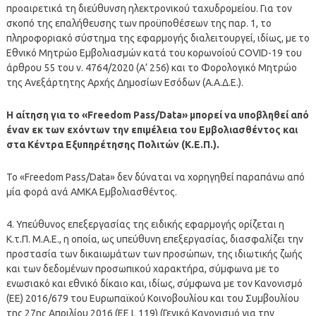
προαιρετικά τη διεύθυνση ηλεκτρονικού ταχυδρομείου. Για τον
σκοπό της επαλήθευσης των προϋποθέσεων της παρ. 1, το
πληροφοριακό σύστημα της εφαρμογής διαλειτουργεί, ιδίως, με το
Εθνικό Μητρώο Εμβολιασμών κατά του κορωνοίού COVID-19 του
άρθρου 55 του ν. 4764/2020 (Α’ 256) και το Φορολογικό Μητρώο
της Ανεξάρτητης Αρχής Δημοσίων Εσόδων (Α.Α.Δ.Ε.).
Η αίτηση για το «Freedom Pass/Data» μπορεί να υποβληθεί από
έναν εκ των εχόντων την επιμέλεια του Εμβολιασθέντος και
στα Κέντρα Εξυπηρέτησης Πολιτών (Κ.Ε.Π.).
To «Freedom Pass/Data» δεν δύναται να χορηγηθεί παραπάνω από
μία φορά ανά ΑΜΚΑ Εμβολιασθέντος.
4. Υπεύθυνος επεξεργασίας της ειδικής εφαρμογής ορίζεται η
Κ.τ.Π. Μ.Α.Ε., η οποία, ως υπεύθυνη επεξεργασίας, διασφαλίζει την
προστασία των δικαιωμάτων των προσώπων, της ιδιωτικής ζωής
και των δεδομένων προσωπικού χαρακτήρα, σύμφωνα με το
ενωσιακό και εθνικό δίκαιο και, ιδίως, σύμφωνα με τον Κανονισμό
(ΕΕ) 2016/679 του Ευρωπαϊκού Κοινοβουλίου και του Συμβουλίου
της 27ης Απριλίου 2016 (EE L 119) (Γενικό Κανονισμό για την