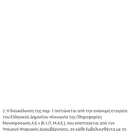
2. Η διευκόλυνση της παρ. 1 πιστώνεται από την ανώνυμη εταιρεία
του Ελληνικού Δημοσίου «Κοινωνία της Πληροφορίας
Μονοπρόσωπη Α.Ε.» (Κ.τ.Π. Μ.Α.Ε.), που εποπτεύεται από τον
Υπουργό Ψηφιακής Διακυβέρνησης, σε κάθε Εμβολιασθέντα με τη