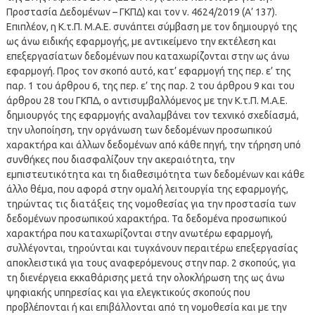
Προστασία Δεδομένων – ΓΚΠΔ) και τον ν. 4624/2019 (Α’ 137).
Επιπλέον, η Κ.τ.Π. Μ.Α.Ε. συνάπτει σύμβαση με τον δημιουργό της
ως άνω ειδικής εφαρμογής, με αντικείμενο την εκτέλεση και
επεξεργασίατων δεδομένων που καταχωρίζονται στην ως άνω
εφαρμογή. Προς τον σκοπό αυτό, κατ’ εφαρμογή της περ. ε’ της
παρ. 1 του άρθρου 6, της περ. ε’ της παρ. 2 του άρθρου 9 και του
άρθρου 28 του ΓΚΠΔ, ο αντισυμβαλλόμενος με την Κ.τ.Π. Μ.Α.Ε.
δημιουργός της εφαρμογής αναλαμβάνει τον τεχνικό σχεδίασμά,
την υλοποίηση, την οργάνωση των δεδομένων προσωπικού
χαρακτήρα και άλλων δεδομένων από κάθε πηγή, την τήρηση υπό
συνθήκες που διασφαλίζουν την ακεραιότητα, την
εμπιστευτικότητα και τη διαθεσιμότητα των δεδομένων και κάθε
άλλο θέμα, που αφορά στην ομαλή λειτουργία της εφαρμογής,
τηρώντας τις διατάξεις της νομοθεσίας για την προστασία των
δεδομένων προσωπικού χαρακτήρα. Τα δεδομένα προσωπικού
χαρακτήρα που καταχωρίζονται στην ανωτέρω εφαρμογή,
συλλέγονται, τηρούνται και τυγχάνουν περαιτέρω επεξεργασίας
αποκλειστικά για τους αναφερόμενους στην παρ. 2 σκοπούς, για
τη διενέργεια εκκαθάρισης μετά την ολοκλήρωση της ως άνω
ψηφιακής υπηρεσίας και για ελεγκτικούς σκοπούς που
προβλέπονται ή και επιβάλλονται από τη νομοθεσία και με την