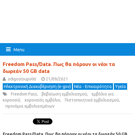
Menu
Freedom Pass/Data. Πως θα πάρουν οι νέοι τα
δωρεάν 50 GB data
odigostoupoliti
21/09/2021
Ηλεκτρονική Διακυβέρνηση (e-gov)
Νέα - Επικαιρότητα
Υγεία
Freedom Pass
,
βεβαίωση εμβολιασμού
,
εμβόλια για
κορονοϊό
,
κορονοϊός εμβόλιο
,
Πιστοποιητικό εμβολιασμού
,
προνόμια εμβολιασμένων
Freedom Pass/Data. Πως θα πάρουν οι νέοι τα δωρεάν 50 GB