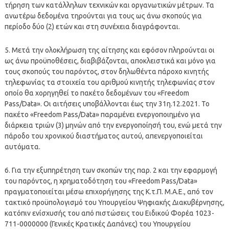
τήρηση των κατάλληλων τεχνικών και οργανωτικών μέτρων. Τα
ανωτέρω δεδομένα τηρούνται για τους ως άνω σκοπούς για
περίοδο δύο (2) ετών και στη συνέχεια διαγράφονται.
5. Μετά την ολοκλήρωση της αίτησης και εφόσον πληρούνται οι
ως άνω προϋποθέσεις, διαβιβάζονται, αποκλειστικά και μόνο για
τους σκοπούς του παρόντος, στον δηλωθέντα πάροχο κινητής
τηλεφωνίας τα στοιχεία του αριθμού κινητής τηλεφωνίας στον
οποίο θα χορηγηθεί το πακέτο δεδομένων του «Freedom
Pass/Data». Οι αιτήσεις υποβάλλονται έως την 31η.12.2021. Το
πακέτο «Freedom Pass/Data» παραμένει ενεργοποιημένο για
διάρκεια τριών (3) μηνών από την ενεργοποίησή του, ενώ μετά την
πάροδο του χρονικού διαστήματος αυτού, απενεργοποιείται
αυτόματα.
6. Για την εξυπηρέτηση των σκοπών της παρ. 2 και την εφαρμογή
του παρόντος, η χρηματοδότηση του «Freedom Pass/Data»
πραγματοποιείται μέσω επιχορήγησης της Κ.τ.Π. Μ.Α.Ε., από τον
τακτικό προϋπολογισμό του Υπουργείου Ψηφιακής Διακυβέρνησης,
κατόπιν ενίσχυσής του από πιστώσεις του Ειδικού Φορέα 1023-
711-0000000 (Γενικές Κρατικές Δαπάνες) του Υπουργείου