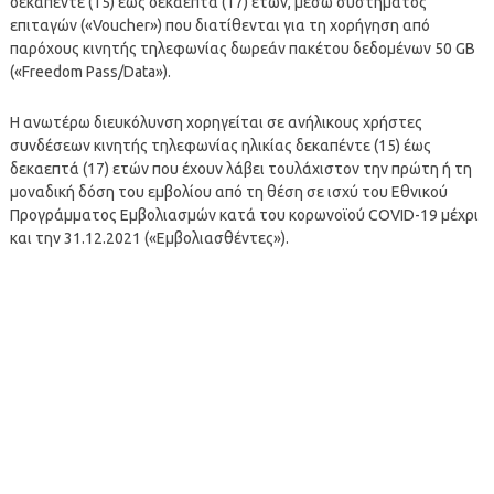
δεκαπέντε (15) έως δεκαεπτά (17) ετών, μέσω συστήματος
επιταγών («Voucher») που διατίθενται για τη χορήγηση από
παρόχους κινητής τηλεφωνίας δωρεάν πακέτου δεδομένων 50 GB
(«Freedom Pass/Data»).
Η ανωτέρω διευκόλυνση χορηγείται σε ανήλικους χρήστες
συνδέσεων κινητής τηλεφωνίας ηλικίας δεκαπέντε (15) έως
δεκαεπτά (17) ετών που έχουν λάβει τουλάχιστον την πρώτη ή τη
μοναδική δόση του εμβολίου από τη θέση σε ισχύ του Εθνικού
Προγράμματος Εμβολιασμών κατά του κορωνοϊού COVID-19 μέχρι
και την 31.12.2021 («Εμβολιασθέντες»).