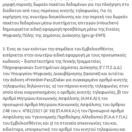
μορφή παροχής δωρεάν πακέτου δεδομένων για την πλοήγηση στο
διαδίκτυο από τους παρόχους κινητής τηλεφωνίας. Για τη
χορήγηση της ανωτέρω διευκόλυνσης και την παροχή του δωρεάν
πακέτου δεδομένων μέσω συστήματος επιταγών («Voucher»)
δημιουργείται ειδική εφαρμογή προσβάσιμη μέσω της Ενιαίας
Ψηφιακής Πύλης της Δημόσιας Διοίκησης (gov.gr-ΕΨΠ).
3. Ένας εκ των εχόντων την επιμέλεια του Εμβολιασθέντος
εισέρχεται στην ανωτέρω ειδική εφαρμογή με τους προσωπικούς
κωδικούς – διαπιστευτήρια της Γενικής Γραμματείας
Πληροφοριακών Συστημάτων Δημόσιας Διοίκησης (Γ.Γ.Π.Σ.Δ.Δ.)
του Υπουργείου Ψηφιακής Διακυβέρνησης (taxisnet) και αιτείται
την έκδοση «Freedom Pass/Data» για συγκεκριμένο αριθμό κινητής
τηλεφωνίας δηλώνοντας: α) τον πάροχο κινητής τηλεφωνίας στον
οποίο είναι ενεργοποιημένος ο αριθμός κινητής τηλεφωνίας, β) τον
Αριθμό Μητρώου Κοινωνικής Ασφάλισης (Α.Μ.Κ.Α) ή τον
προσωρινό Αριθμό Μητρώου Κοινωνικής Ασφάλισης του άρθρου
248 του ν. 4782/2021 (Α’ 36) (Π.Α.Μ.Κ.Α.) ή τον Προσωρινό Αριθμό
Ασφάλισης και Υγειονομικής Περίθαλψης Αλλοδαπού (Π.Α.Α.Υ.Π.Α.)
του Εμβολιασθέντος και γ) τα στοιχεία επικοινωνίας του και,
ειδικότερα, υποχρεωτικά τον αριθμό του κινητού τηλεφώνου και