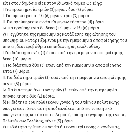
είτε στον δημόσιο είτε στον ιδιωτικό τομέα ως εξής:
I. Για προϋπηρεσία τριών (3) μηνών δύο (2) μόρια.
II. Για προϋπηρεσία έξι (6) μηνών τρία (3) μόρια.
III. Για προϋπηρεσία εννέα (9) μηνών τέσσερα (4) μόρια.
IV. Για προϋπηρεσία δώδεκα (12) μηνών έξι (6) μόρια.
γ) Η εγγύτητα της ημερομηνίας κατάθεσης της αίτησης του
υποψηφίου καταρτιζομένου με την ημερομηνία αποφοίτησης του
από τη δευτεροβάθμια εκπαίδευση, ως ακολούθως:
I. Για διάστημα ενός (1) έτους από την ημερομηνία αποφοίτησης
δέκα (10) μόρια.
II. Για διάστημα δύο (2) ετών από την ημερομηνία αποφοίτησης
επτά (7) μόρια.
III. Για διάστημα τριών (3) ετών από την ημερομηνία αποφοίτησης
πέντε (5) μόρια.
IV. Για διάστημα άνω των τριών (3) ετών από την ημερομηνία
αποφοίτησης δύο (2) μόρια.
δ) Η ιδιότητα του πολύτεκνου γονέα ή του τέκνου πολύτεκνης
οικογένειας, όπως αυτή αποδεικνύεται από πιστοποιητικό
οικογενειακής κατάστασης Δήμου ή επίσημο έγγραφο της ένωσης
Πολυτέκνων Ελλάδας, πέντε (5) μόρια.
ε) Η ιδιότητα τρίτεκνου γονέα ή τέκνου τρίτεκνης οικογένειας,