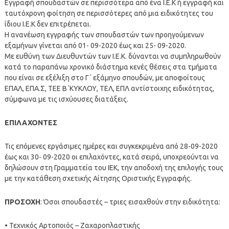
Εγγραφή σπουδαστών σε περισσότερα από ένα Ι.Ε.Κ ή εγγραφή και
ταυτόχρονη φοίτηση σε περισσότερες από μια ειδικότητες του
ίδιου Ι.Ε.Κ δεν επιτρέπεται.
Η ανανέωση εγγραφής των σπουδαστών των προηγούμενων
εξαμήνων γίνεται από 01- 09-2020 έως και 25- 09-2020.
Με ευθύνη των Διευθυντών των Ι.Ε.Κ. δύνανται να συμπληρωθούν
κατά το παραπάνω χρονικό διάστημα κενές θέσεις στα τμήματα
που είναι σε εξέλιξη στο Γ΄ εξάμηνο σπουδών, με αποφοίτους
ΕΠΑΛ, ΕΠΑ.Σ, ΤΕΕ Β΄ΚΥΚΛΟΥ, ΤΕΛ, ΕΠΛ αντίστοιχης ειδικότητας,
σύμφωνα με τις ισχύουσες διατάξεις.
ΕΠΙΛΑΧΟΝΤΕΣ
Τις επόμενες εργάσιμες ημέρες και συγκεκριμένα από 28-09-2020
έως και 30- 09-2020 οι επιλαχόντες, κατά σειρά, υποχρεούνται να
δηλώσουν στη Γραμματεία του ΙΕΚ, την αποδοχή της επιλογής τους
με την κατάθεση σχετικής Αίτησης Οριστικής Εγγραφής.
ΠΡΟΣΟΧΗ
: Όσοι σπουδαστές – τριες εισαχθούν στην ειδικότητα:
• Τεχνικός Αρτοποιός – Ζαχαροπλαστικής