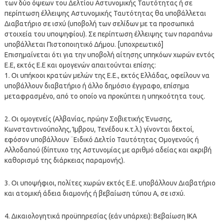
των δύο όψεων του Δελτίου Αστυνομικής Ταυτότητας ή σε
περίπτωση έλλειψης Αστυνομικής Ταυτότητας θα υποβάλλεται
Διαβατήριο σε ισχύ (υποβολή των σελίδων με τα προσωπικά
στοιχεία του υποψηφίου). Σε περίπτωση έλλειψης των παραπάνω
υποβάλλεται Πιστοποιητικό Δήμου. [υποχρεωτικό]
Επισημαίνεται ότι για την υποβολή αίτησης υπηκόων χωρών εντός
Ε.Ε, εκτός Ε.Ε και ομογενών απαιτούνται επίσης:
1. Οι υπήκοοι κρατών μελών της Ε.Ε., εκτός Ελλάδας, οφείλουν να
υποβάλλουν διαβατήριο ή άλλο δημόσιο έγγραφο, επίσημα
μεταφρασμένο, από το οποίο να προκύπτει η υπηκοότητα τους.
2. Οι ομογενείς (Αλβανίας, πρώην Σοβιετικής Ένωσης,
Κωνσταντινούπολης, Ίμβρου, Τενέδου κ.τ.λ.) γίνονται δεκτοί,
εφόσον υποβάλλουν ¨Ειδικό Δελτίο Ταυτότητας Ομογενούς ή
Αλλοδαπού (δίπτυχο της Αστυνομίας με αριθμό αδείας και ακριβή
καθορισμό της διάρκειας παραμονής).
3. Οι υποψήφιοι, πολίτες χωρών εκτός Ε.Ε. υποβάλλουν Διαβατήριο
και ατομική άδεια διαμονής ή βεβαίωση τύπου Α, σε ισχύ.
4. Δικαιολογητικά προϋπηρεσίας (εάν υπάρχει): Βεβαίωση ΙΚΑ