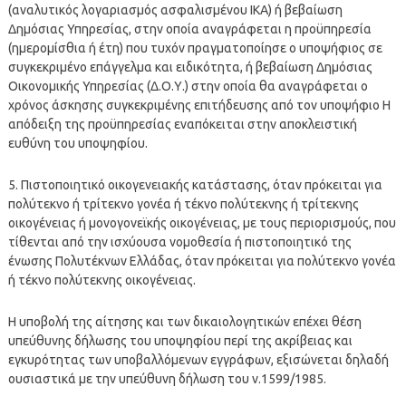
(αναλυτικός λογαριασμός ασφαλισμένου ΙΚΑ) ή βεβαίωση
Δημόσιας Υπηρεσίας, στην οποία αναγράφεται η προϋπηρεσία
(ημερομίσθια ή έτη) που τυχόν πραγματοποίησε ο υποψήφιος σε
συγκεκριμένο επάγγελμα και ειδικότητα, ή βεβαίωση Δημόσιας
Οικονομικής Υπηρεσίας (Δ.Ο.Υ.) στην οποία θα αναγράφεται ο
χρόνος άσκησης συγκεκριμένης επιτήδευσης από τον υποψήφιο Η
απόδειξη της προϋπηρεσίας εναπόκειται στην αποκλειστική
ευθύνη του υποψηφίου.
5. Πιστοποιητικό οικογενειακής κατάστασης, όταν πρόκειται για
πολύτεκνο ή τρίτεκνο γονέα ή τέκνο πολύτεκνης ή τρίτεκνης
οικογένειας ή μονογονεϊκής οικογένειας, με τους περιορισμούς, που
τίθενται από την ισχύουσα νομοθεσία ή πιστοποιητικό της
ένωσης Πολυτέκνων Ελλάδας, όταν πρόκειται για πολύτεκνο γονέα
ή τέκνο πολύτεκνης οικογένειας.
Η υποβολή της αίτησης και των δικαιολογητικών επέχει θέση
υπεύθυνης δήλωσης του υποψηφίου περί της ακρίβειας και
εγκυρότητας των υποβαλλόμενων εγγράφων, εξισώνεται δηλαδή
ουσιαστικά με την υπεύθυνη δήλωση του ν.1599/1985.