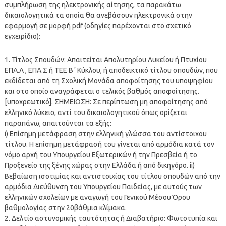
συμπλήρωση της ηλεκτρονικής αίτησης, τα παρακάτω
δικαιολογητικά τα οποία θα ανεβάσουν ηλεκτρονικά στην
εφαρμογή σε μορφή pdf (οδηγίες παρέχονται στο σχετικό
εγχειρίδιο):
1. Τίτλος Σπουδών: Απαιτείται Απολυτηρίου Λυκείου ή Πτυχίου
ΕΠΑ.Λ , ΕΠΑ.Σ ή ΤΕΕ Β΄ Κύκλου, ή αποδεικτικό τίτλου σπουδών, που
εκδίδεται από τη Σχολική Μονάδα αποφοίτησης του υποψηφίου
και στο οποίο αναγράφεται ο τελικός βαθμός αποφοίτησης.
[υποχρεωτικό]. ΣΗΜΕΙΩΣΗ: Σε περίπτωση μη αποφοίτησης από
ελληνικό λύκειο, αντί του δικαιολογητικού όπως ορίζεται
παραπάνω, απαιτούνται τα εξής:
i) Επίσημη μετάφραση στην ελληνική γλώσσα του αντίστοιχου
τίτλου. Η επίσημη μετάφρασή του γίνεται από αρμόδια κατά τον
νόμο αρχή του Υπουργείου Εξωτερικών ή την Πρεσβεία ή το
Προξενείο της ξένης χώρας στην Ελλάδα ή από δικηγόρο. ii)
Βεβαίωση ισοτιμίας και αντιστοιχίας του τίτλου σπουδών από την
αρμόδια Διεύθυνση του Υπουργείου Παιδείας, με αυτούς των
ελληνικών σχολείων με αναγωγή του Γενικού Μέσου Όρου
βαθμολογίας στην 20βάθμια κλίμακα.
2. Δελτίο αστυνομικής ταυτότητας ή Διαβατήριο: Φωτοτυπία και