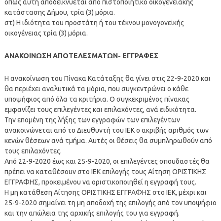
όπως αυτή αποδεικνύεται από πιστοποιητικό οικογενειακής
κατάστασης Δήμου, τρία (3) μόρια.
στ) Η ιδιότητα του προστάτη ή του τέκνου μονογονεϊκής
οικογένειας τρία (3) μόρια.
ΑΝΑΚΟΙΝΩΣΗ ΑΠΟΤΕΛΕΣΜΑΤΩΝ- ΕΓΓΡΑΦΕΣ
Η ανακοίνωση του Πίνακα Κατάταξης θα γίνει στις 22-9-2020 και
θα περιέχει αναλυτικά τα μόρια, που συγκεντρώνει ο κάθε
υποψήφιος από όλα τα κριτήρια. Ο συγκεκριμένος πίνακας
εμφανίζει τους επιλεγέντες και επιλαχόντες, ανά ειδικότητα.
Την επομένη της λήξης των εγγραφών των επιλεγέντων
ανακοινώνεται από το Διευθυντή του ΙΕΚ ο ακριβής αριθμός των
κενών θέσεων ανά τμήμα. Αυτές οι θέσεις θα συμπληρωθούν από
τους επιλαχόντες.
Από 22-9-2020 έως και 25-9-2020, οι επιλεγέντες σπουδαστές θα
πρέπει να καταθέσουν στο ΙΕΚ επιλογής τους Αίτηση ΟΡΙΣΤΙΚΗΣ
ΕΓΓΡΑΦΗΣ, προκειμένου να οριστικοποιηθεί η εγγραφή τους.
Η μη κατάθεση Αίτησης ΟΡΙΣΤΙΚΗΣ ΕΓΓΡΑΦΗΣ στο ΙΕΚ, μέχρι και
25-9-2020 σημαίνει τη μη αποδοχή της επιλογής από τον υποψήφιο
και την απώλεια της αρχικής επιλογής του για εγγραφή.