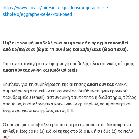
https://www.gov.gr/ipiresies/ekpaideuse/eggraphe-se-
skholeio/eggraphe-se-iek-tou-oaed
Η ηλεκτρονική υποβολή των αιτήσεων θα πραγματοποιηθεί
από 06/08/2020 (ώρα: 11:00) έως και 20/9/2020 (ώρα 18:00).
Για την εισαγωγή στην εφαρμογή υποβολής ηλεκτρονικής αίτησης
απαιτούνται: ΑΦΜ και Κωδικοί taxis.
Επιπλέον για τη συμπλήρωση της αίτησης
απαιτούνται
: ΑΜΚΑ,
συμπλήρωση στοιχείων επικοινωνίας, διεύθυνση ηλεκτρονικού
ταχυδρομείου (email), αστυνομική ταυτότητα ή διαβατήριο, τίτλος
σπουδών, δικαιολογητικά κοινωνικών κριτηρίων, νομιμοποιητικά
έγγραφα για υποψηφίους εκτός Ε.Ε.
Ο υποψήφιος υποβάλλει μία αίτηση στην οποία έχει δικαίωμα να
επιλέξει έως τρεις (3) ειδικότητες στο ίδιο ΙΕΚ ή σε δύο (2) το πολύ
ΙΕΚ.