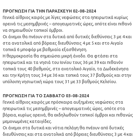
ΠΡΟΓΝΩΣΗ ΓΙΑ TΗΝ ΠΑΡΑΣΚΕΥΗ 02-08-2024
Γενικά αίθριος καιρός με λίγες νεφώσεις στα ηπειρωτικά κυρίως
ορεινά τις μεσημβρινές – απογευματινές ώρες, οπότε είναι πιθανό
να σημειωθούν τοπικοί όμβροι.
Οι άνεμοι θα πνέουν στα δυτικά από δυτικές διεθύνσεις 3 με 4 και
στα ανατολικά από βόρειες διευθύνσεις 4 με 5 και στο Αιγαίο
τοπικά 6 μποφόρ με βαθμιαία εξασθένηση.
Η θερμοκρασία θα σημειώσει μικρή άνοδο. Θα φτάσει στα
ηπειρωτικά και τα νησιά του Ιονίου τους 36 με 39 και πιθανόν
τοπικά τους 40 βαθμούς, στο ανατολικό Αιγαίο, τα Δωδεκάνησα
και την Κρήτη τους 34 με 36 και τοπικά τους 37 βαθμούς και στην
υπόλοιπη νησιωτική χώρα τους 31 με 33 βαθμούς Κελσίου.
ΠΡΟΓΝΩΣΗ ΓΙΑ TΟ ΣΑΒΒΑΤΟ 03-08-2024
Γενικά αίθριος καιρός με πρόσκαιρα αυξημένες νεφώσεις στα
ηπειρωτικά τις μεσημβρινές – απογευματινές ώρες, οπότε στα
βόρεια, κυρίως ορεινά, θα εκδηλωθούν τοπικοί όμβροι και πιθανώς
μεμονωμένες καταιγίδες.
Οι άνεμοι στα δυτικά και νότια πελάγη θα πνέουν από δυτικές
διευθύνσεις και στα ανατολικά από βόρειες διευθύνσεις 3 με 4 και