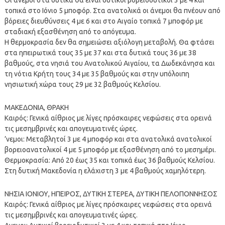
τοπικά στο Ιόνιο 5 μποφόρ. Στα ανατολικά οι άνεμοι θα πνέουν από
βόρειες διευθύνσεις 4 με 6 και στο Αιγαίο τοπικά 7 μποφόρ με
σταδιακή εξασθένηση από το απόγευμα.
Η θερμοκρασία δεν θα σημειώσει αξιόλογη μεταβολή. Θα φτάσει
στα ηπειρωτικά τους 35 με 37 και στα δυτικά τους 36 με 38
βαθμούς, στα νησιά του Ανατολικού Αιγαίου, τα Δωδεκάνησα και
τη νότια Κρήτη τους 34 με 35 βαθμούς και στην υπόλοιπη
νησιωτική χώρα τους 29 με 32 βαθμούς Κελσίου.
ΜΑΚΕΔΟΝΙΑ, ΘΡΑΚΗ
Καιρός: Γενικά αίθριος με λίγες πρόσκαιρες νεφώσεις στα ορεινά
τις μεσημβρινές και απογευματινές ώρες.
’νεμοι: Μεταβλητοί 3 με 4 μποφόρ και στα ανατολικά ανατολικοί
βορειοανατολικοί 4 με 5 μποφόρ με εξασθένηση από το μεσημέρι.
Θερμοκρασία: Από 20 έως 35 και τοπικά έως 36 βαθμούς Κελσίου.
Στη δυτική Μακεδονία η ελάχιστη 3 με 4 βαθμούς χαμηλότερη.
ΝΗΣΙΑ ΙΟΝΙΟΥ, ΗΠΕΙΡΟΣ, ΔΥΤΙΚΗ ΣΤΕΡΕΑ, ΔΥΤΙΚΗ ΠΕΛΟΠΟΝΝΗΣΟΣ
Καιρός: Γενικά αίθριος με λίγες πρόσκαιρες νεφώσεις στα ορεινά
τις μεσημβρινές και απογευματινές ώρες.