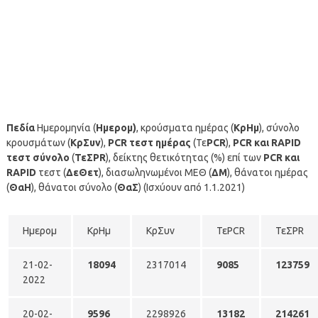
Πεδία
Ημερομηνία (
Ημερομ)
, κρούσματα ημέρας (
ΚρΗμ
), σύνολο
κρουσμάτων (
ΚρΣυν
),
PCR τεστ ημέρας
(Τε
PCR
),
PCR και RAPID
τεστ σύνολο
(
ΤεΣPR
), δείκτης θετικότητας (%) επί των
PCR και
RAPID
τεστ (
ΔεΘετ
), διασωληνωμένοι ΜΕΘ (
ΔΜ
), θάνατοι ημέρας
(
ΘαΗ
), θάνατοι σύνολο (
ΘαΣ
) (Ισχύουν από 1.1.2021)
Ημερομ
ΚρΗμ
ΚρΣυν
ΤεPCR
ΤεΣPR
21-02-
18094
2317014
9085
123759
2022
20-02-
9596
2298926
13182
214261