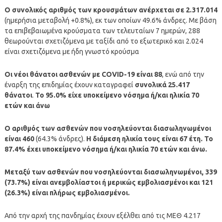
Ο συνολικός αριθμός των κρουσμάτων ανέρχεται σε 2.317.014
(ημερήσια μεταβολή +0.8%), εκ των οποίων 49.6% άνδρες. Με βάση
τα επιβεβαιωμένα κρούσματα των τελευταίων 7 ημερών, 288
θεωρούνται σχετιζόμενα με ταξίδι από το εξωτερικό και 2.024
είναι σχετιζόμενα με ήδη γνωστό κρούσμα
Οι νέοι θάνατοι ασθενών με COVID-19 είναι 88
, ενώ από την
έναρξη της επιδημίας έχουν καταγραφεί
συνολικά 25.417
θάνατοι
.
Το 95.0% είχε υποκείμενο νόσημα ή/και ηλικία 70
ετών και άνω
Ο αριθμός των ασθενών που νοσηλεύονται διασωληνωμένοι
είναι 460
(64.3% άνδρες).
Η διάμεση ηλικία τους είναι 67 έτη. To
87.4% έχει υποκείμενο νόσημα ή/και ηλικία 70 ετών και άνω.
Μεταξύ των ασθενών που νοσηλεύονται διασωληνωμένοι, 339
(73.7%) είναι ανεμβολίαστοι ή μερικώς εμβολιασμένοι και 121
(26.3%) είναι πλήρως εμβολιασμένοι.
Από την αρχή της πανδημίας έχουν εξέλθει από τις ΜΕΘ 4.217