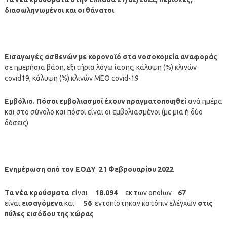
διασωληνωμένοι και οι θάνατοι
Εισαγωγές ασθενών με κορονοϊό στα νοσοκομεία αναφοράς
σε ημερήσια βάση, εξιτήρια λόγω ίασης, κάλυψη (%) κλινών
covid19, κάλυψη (%) κλινών ΜΕΘ covid-19
Εμβόλιο. Πόσοι εμβολιασμοί έχουν πραγματοποιηθεί
ανά ημέρα
και στο σύνολο και πόσοι είναι οι εμβολιασμένοι (με μια ή δύο
δόσεις)
Ενημέρωση από τον
ΕΟΔΥ 21
Φεβρουαρίου 2022
Τα νέα κρούσματα
είναι
18.094
εκ των οποίων
67
είναι
εισαγόμενα
και
56
εντοπίστηκαν κατόπιν ελέγχων
στις
πύλες εισόδου της χώρας