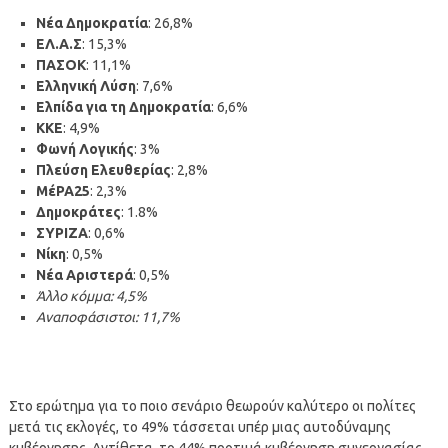
Νέα Δημοκρατία
: 26,8%
ΕΛ.Α.Σ
: 15,3%
ΠΑΣΟΚ
: 11,1%
Ελληνική Λύση
: 7,6%
Ελπίδα για τη Δημοκρατία
: 6,6%
ΚΚΕ
: 4,9%
Φωνή Λογικής
: 3%
Πλεύση Ελευθερίας
: 2,8%
ΜέΡΑ25
: 2,3%
Δημοκράτες
: 1.8%
ΣΥΡΙΖΑ
: 0,6%
Νίκη
: 0,5%
Νέα Αριστερά
: 0,5%
Άλλο κόμμα: 4,5%
Αναποφάσιστοι: 11,7%
Στο ερώτημα για το ποιο σενάριο θεωρούν καλύτερο οι πολίτες
μετά τις εκλογές, το 49% τάσσεται υπέρ μιας αυτοδύναμης
κυβέρνησης. Αντίθετα, το 44% προτιμά κυβέρνηση συνεργασίας,