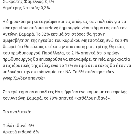
Σωκράτης Φάμελλος: 0,2%
Δημήτρης Νατσιός: 0,2%
Η δημοσκόπηση καταγράφει και τις απόψεις των πολιτών για τα
κίνητρα πίσω από μια πιθανή δημιουργία νέου κόμματος από τον
Αντώνη Σαμαρά. Το 32% εκτιμά ότι στόχος θα ήταν η
αμφισβήτηση της ηγεσίας του Κυριάκου Μητσοτάκη, ενώ το 24%
θεωρεί ότι θα είχε ως στόχο την αποτροπή μιας τρίτης θητείας
του πρωθυπουργού. Παράλληλα, το 21% απαντά ότι ο πρώην
πρωθυπουργός θα επιχειρούσε να επαναφέρει τη Νέα Δημοκρατία
στις ιδρυτικές της αξίες, ενώ το 17% εκτιμά ότι στόχος θα ήταν να
μπλοκάρει την αυτοδυναμία της ΝΔ. Το 6% απάντησε «δεν
γνωρίζω/δεν απαντώ».
Στο ερώτημα αν οι πολίτες θα ψήφιζαν ένα κόμμα με επικεφαλής
τον Αντώνη Σαμαρά, το 79% απαντά «καθόλου πιθανό».
Πιο αναλυτικά:
Πολύ πιθανό: 6%
Αρκετά πιθανό: 6%