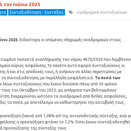
 τον Ιούνιο 2025
τητα
Συνταξιοδότηση - Συντάξεις
αναδρομικά συνταξιούχων
ύνιο 2025
. Ειδικότερα οι επόμενες πληρωμές αναδρομικών στους
βελτιωμένα ποσοστά αναπλήρωσης του νόμου 4670/2020 που λαμβάνου
Ταμεία κύριας ασφάλισης.Το πακέτο αυτό αφορά συνταξιούχους οι
ης ή και στις αποδοχές τους, ή ανήκουν σε άλλες περιπτώσεις με
ά τη συνταξιοδότηση, με παράλληλη ασφάλιση κ.ά.
Τα ποσά των
 εν λόγω συνταξιούχους που έχουν διανύσει πάνω από 30 χρόνια
 τους τον Οκτώβριο του 2023, ως απόρροια των βελτιωμένων
ύτση. Εκκρεμούσαν ωστόσο τα αναδρομικά από διπλές ασφαλίσεις,
θος τα ποσά, με αποτέλεσμα να καθυστερήσει την καταβολή τους.
προσαύξηση ξεκινά από 1,08% επί της ανταποδοτικής σύνταξης, ενώ γ
ασφάλισης η προσαύξηση φτάνει το 7,2%. Όσοι έχουν συνταξιοδοτηθεί
ά προσαύξησης της σύνταξης τους.