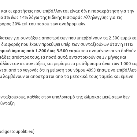
 και οι κρατήσεις που επιβάλλονται είναι: 6% η παρακράτηση για την
 3% έως 14% λόγω της Ειδικής Εισφοράς Αλληλεγγύης για τις
 φόρος 20% επί του ποσού των αναδρομικών.
ιώσεων για συντάξεις αποστράτων που υπερβαίνουν τα 2.500 ευρώ κα
ις διαφορές που έχουν προκύψει υπέρ των συνταξιούχων όταν η ΓΓΠΣ
ομικά ύψους από 1.200 έως 3.500 ευρώ
που αναμένονται να δοθούν
λιάδες απόστρατους.Τα ποσά αυτά αντιστοιχούν σε 27 μήνες και
άλλονταν σε συντάξεις και μερίσματα με άθροισμα άνω των 1.000 ε
ται από το γεγονός ότι η μείωση του νόμου 4093 έπαψε να επιβάλλετ
υ λαμβάνουν οι απόστρατοι από τα μετοχικά τους ταμεία και έμεινε
υνταξιούχους, καθώς στον υπολογισμό της κλίμακας μειώσεων δεν
σύνταξη.
igostoupoliti.eu)