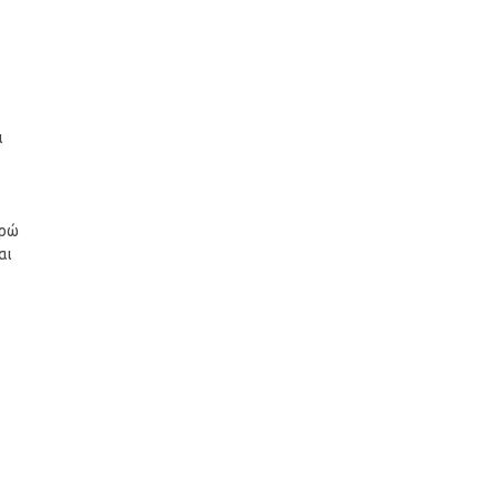
ι
υρώ
αι