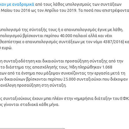
καν με αναδρομικά
από τους λάθος υπολογισμούς των συντάξεων
 Μαΐου του 2016 ως τον Απρίλιο του 2019. Τα ποσά που επιστρέφοντα
υπολογισμό της σύνταξής τους ή ο επανυπολογισμός έγινε με λάθη.
ολογισμού βρίσκονται περίπου 40.000 παλαιοί αλλά και νέοι
υ θεσπίστηκε ο επανυπολογισμός συντάξεων με τον νόμο 4387/2016) κα
0 ευρώ.
 τη συνταξιοδότηση και δικαιούνται προσαύξηση σύνταξης από την
το διάστημα της απασχόλησής τους. Ήδη πληρώθηκαν 1.068
εων από τα ένσημα που μάζεψαν συνεχίζοντας την εργασία μετά τη
ν δικαιούχων βρίσκονται περίπου 25.000 συνταξιούχοι που διέκοψαν
ν ανάλογη προσαύξηση στη σύνταξη.
ς συνταξιούχους έχουν μπει πλέον στην «ημερήσια διάταξη» του ΕΦ
ς γίνονται σταδιακά κάθε μήνα.