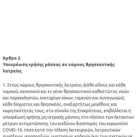
Άρθρο 2
Υποχρέωση χρήσης μάσκας σε χώρους θρησκευτικής
λατρείας
1. Στους χώρους θρησκευτικής λατρείας (κάθε είδους και κάθε
νομικού, κανονικού και εν γένει θρησκευτικού καθεστώτος ναών
και παρεκκλησιών, ευκτηρίων οίκων, τεμενών και συναγωγών),
κάθε δόγματος και θρησκείας, ανεξαρτήτως μεγέθους και
χωρητικότητάς τους, στο σύνολο της Επικράτειας, επιβάλλεται η
υποχρέωση χρήσης μη ιατρικής μάσκας στο πλαίσιο των έκτακτων
μέτρων αντιμετώπισης του κινδύνου διασποράς του κορωνοϊού
COVID-19, τόσο κατά την τέλεση λειτουργιών, λατρευτικών
συνάξεων, ιεροπραξιών, μυστηρίων, κηδειών (και των σχετικών με