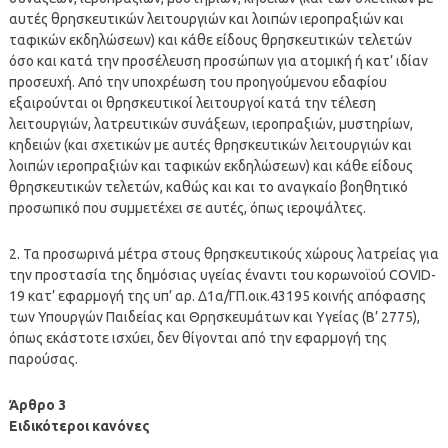
αυτές θρησκευτικών λειτουργιών και λοιπών ιεροπραξιών και
ταφικών εκδηλώσεων) και κάθε είδους θρησκευτικών τελετών
όσο και κατά την προσέλευση προσώπων για ατομική ή κατ’ ιδίαν
προσευχή. Από την υποχρέωση του προηγούμενου εδαφίου
εξαιρούνται οι θρησκευτικοί λειτουργοί κατά την τέλεση
λειτουργιών, λατρευτικών συνάξεων, ιεροπραξιών, μυστηρίων,
κηδειών (και σχετικών με αυτές θρησκευτικών λειτουργιών και
λοιπών ιεροπραξιών και ταφικών εκδηλώσεων) και κάθε είδους
θρησκευτικών τελετών, καθώς και και το αναγκαίο βοηθητικό
προσωπικό που συμμετέχει σε αυτές, όπως ιεροψάλτες.
2. Τα προσωρινά μέτρα στους θρησκευτικούς χώρους λατρείας για
την προστασία της δημόσιας υγείας έναντι του κορωνοϊού COVID-
19 κατ’ εφαρμογή της υπ’ αρ. Δ1α/ΓΠ.οικ.43195 κοινής απόφασης
των Υπουργών Παιδείας και Θρησκευμάτων και Υγείας (Β’ 2775),
όπως εκάστοτε ισχύει, δεν θίγονται από την εφαρμογή της
παρούσας.
Άρθρο 3
Ειδικότεροι κανόνες