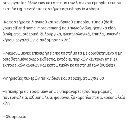
συνεργασίας όλων των καταστημάτων λιανικού εμπορίου τύπου
«κατάστημα εντός καταστήματος» (shops in a shop)
-Καταστήματα λιανικού και χονδρικού εμπορίου τύπου (do it
yourself and home improvement) που πωλούν βιομηχανικά είδη
(χρώματα, σιδερικά, ξυλουργικά, ηλεκτρολογικά, έπιπλα, υγιεινής,
κήπου, εργαλείων, διακόσμησης κ.λπ.)
– Μεμονωμένες επιχειρήσεις/καταστήματα με οριοθετημένο ή μη
οριοθετημένο χώρο έκθεσης, εντός εμπορικών κέντρων (malls),
εκπτωτικών χωριών και εκπτωτικών καταστημάτων (outlets)
-Υπηρεσίες τυχερών παιχνιδιών και στοιχημάτων/92.00
– Επιχειρήσεις τροφίμων όπως υπεραγορές (σούπερ μάρκετ),
παντοπωλεία, ιχθυοπωλεία, φούρνοι, ζαχαροπλαστεία, κρεοπωλεία
κ.λπ.
– Φαρμακεία