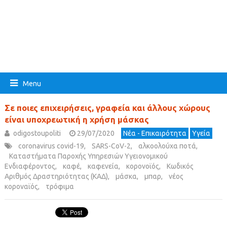
Menu
Σε ποιες επιχειρήσεις, γραφεία και άλλους χώρους
είναι υποχρεωτική η χρήση μάσκας
odigostoupoliti
29/07/2020
Νέα - Επικαιρότητα
Υγεία
coronavirus covid-19
,
SARS-CoV-2
,
αλκοολούχα ποτά
,
Καταστήματα Παροχής Υπηρεσιών Υγειονομικού
Ενδιαφέροντος
,
καφέ
,
καφενεία
,
κορονοϊός
,
Κωδικός
Αριθμός Δραστηριότητας (ΚΑΔ)
,
μάσκα
,
μπαρ
,
νέος
κοροναϊός
,
τρόφιμα