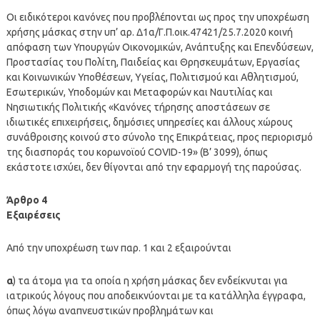
Οι ειδικότεροι κανόνες που προβλέπονται ως προς την υποχρέωση
χρήσης μάσκας στην υπ’ αρ. Δ1α/Γ.Π.οικ.47421/25.7.2020 κοινή
απόφαση των Υπουργών Οικονομικών, Ανάπτυξης και Επενδύσεων,
Προστασίας του Πολίτη, Παιδείας και Θρησκευμάτων, Εργασίας
και Κοινωνικών Υποθέσεων, Υγείας, Πολιτισμού και Αθλητισμού,
Εσωτερικών, Υποδομών και Μεταφορών και Ναυτιλίας και
Νησιωτικής Πολιτικής «Κανόνες τήρησης αποστάσεων σε
ιδιωτικές επιχειρήσεις, δημόσιες υπηρεσίες και άλλους χώρους
συνάθροισης κοινού στο σύνολο της Επικράτειας, προς περιορισμό
της διασποράς του κορωνοϊού COVID-19» (Β’ 3099), όπως
εκάστοτε ισχύει, δεν θίγονται από την εφαρμογή της παρούσας.
Άρθρο 4
Εξαιρέσεις
Από την υποχρέωση των παρ. 1 και 2 εξαιρούνται
α
) τα άτομα για τα οποία η χρήση μάσκας δεν ενδείκνυται για
ιατρικούς λόγους που αποδεικνύονται με τα κατάλληλα έγγραφα,
όπως λόγω αναπνευστικών προβλημάτων και