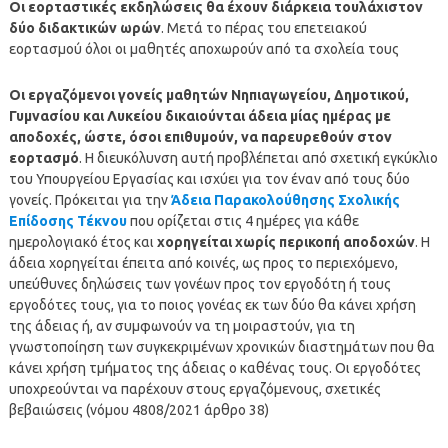
Οι εορταστικές εκδηλώσεις θα έχουν διάρκεια τουλάχιστον
δύο διδακτικών ωρών
. Μετά το πέρας του επετειακού
εορτασμού όλοι οι μαθητές αποχωρούν από τα σχολεία τους
Οι εργαζόμενοι γονείς μαθητών Νηπιαγωγείου, Δημοτικού,
Γυμνασίου και Λυκείου δικαιούνται άδεια μίας ημέρας με
αποδοχές, ώστε, όσοι επιθυμούν, να παρευρεθούν στον
εορτασμό
. Η διευκόλυνση αυτή προβλέπεται από σχετική εγκύκλιο
του Υπουργείου Εργασίας και ισχύει για τον έναν από τους δύο
γονείς. Πρόκειται για την
Άδεια Παρακολούθησης Σχολικής
Επίδοσης Τέκνου
που ορίζεται στις 4 ημέρες για κάθε
ημερολογιακό έτος και
χορηγείται χωρίς περικοπή αποδοχών
. Η
άδεια χορηγείται έπειτα από κοινές, ως προς το περιεχόμενο,
υπεύθυνες δηλώσεις των γονέων προς τον εργοδότη ή τους
εργοδότες τους, για το ποιος γονέας εκ των δύο θα κάνει χρήση
της άδειας ή, αν συμφωνούν να τη μοιραστούν, για τη
γνωστοποίηση των συγκεκριμένων χρονικών διαστημάτων που θα
κάνει χρήση τμήματος της άδειας ο καθένας τους. Οι εργοδότες
υποχρεούνται να παρέχουν στους εργαζόμενους, σχετικές
βεβαιώσεις (νόμου 4808/2021 άρθρο 38)