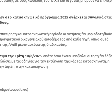
σβασης με τους κωδικούς του TAXIS και οι γονείς μπορούν να επιλέξ
ν στο κατασκηνωτικό πρόγραμμα 2025 ανέρχεται συνολικά στις
όδους.
επιχείρηση και κατασκηνωτική περίοδο οι αιτήσεις θα μοριοδοτηθούν
πραγματικού οικογενειακού εισοδήματος από κάθε πηγή, όπως αυτό
α της ΑΑΔΕ μέσω αυτόματης διαδικασίας.
σιμα την Τρίτη 10/6/2025
, οπότε όσοι έχουν υποβάλει αίτηση θα λάβ
ηλώσει με τις οδηγίες για την εκτύπωση της κάρτας κατασκηνωτή, η
 την άφιξη στην κατασκήνωση.
igostoupoliti.eu)