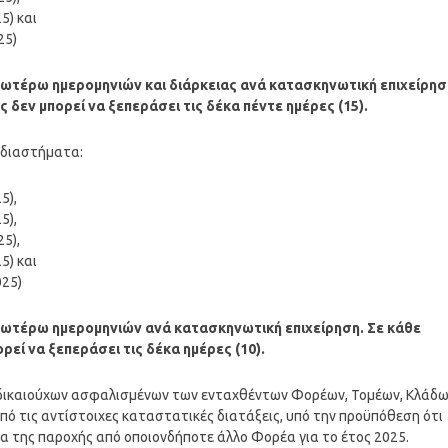
5) και
25)
νωτέρω ημερομηνιών και διάρκειας ανά κατασκηνωτική επιχείρησ
 δεν μπορεί να ξεπεράσει τις δέκα πέντε ημέρες (15).
 διαστήματα:
5),
5),
5),
5) και
025)
ανωτέρω ημερομηνιών ανά κατασκηνωτική επιχείρηση. Σε κάθε
εί να ξεπεράσει τις δέκα ημέρες (10).
 δικαιούχων ασφαλισμένων των ενταχθέντων Φορέων, Τομέων, Κλάδ
ό τις αντίστοιχες καταστατικές διατάξεις, υπό την προϋπόθεση ότι
μα της παροχής από οποιονδήποτε άλλο Φορέα για το έτος 2025.