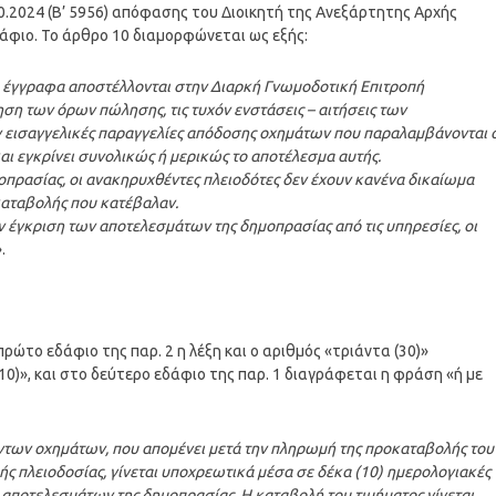
0.2024 (Β’ 5956) απόφασης του Διοικητή της Ανεξάρτητης Αρχής
άφιο. Το άρθρο 10 διαμορφώνεται ως εξής:
ά έγγραφα αποστέλλονται στην Διαρκή Γνωμοδοτική Επιτροπή
ηση των όρων πώλησης, τις τυχόν ενστάσεις – αιτήσεις των
ν εισαγγελικές παραγγελίες απόδοσης οχημάτων που παραλαμβάνονται 
αι εγκρίνει συνολικώς ή μερικώς το αποτέλεσμα αυτής.
οπρασίας, οι ανακηρυχθέντες πλειοδότες δεν έχουν κανένα δικαίωμα
καταβολής που κατέβαλαν.
 έγκριση των αποτελεσμάτων της δημοπρασίας από τις υπηρεσίες, οι
.
ρώτο εδάφιο της παρ. 2 η λέξη και ο αριθμός «τριάντα (30)»
10)», και στο δεύτερο εδάφιο της παρ. 1 διαγράφεται η φράση «ή με
ντων οχημάτων, που απομένει μετά την πληρωμή της προκαταβολής του
ής πλειοδοσίας, γίνεται υποχρεωτικά μέσα σε δέκα (10) ημερολογιακές
αποτελεσμάτων της δημοπρασίας. Η καταβολή του τιμήματος γίνεται