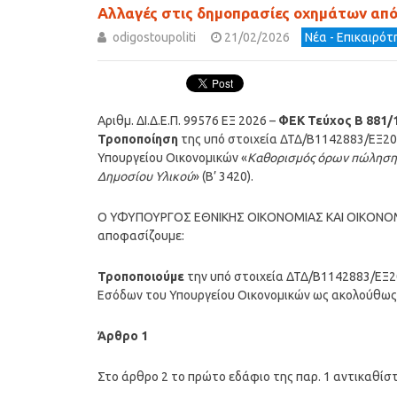
Αλλαγές στις δημοπρασίες οχημάτων απ
odigostoupoliti
21/02/2026
Νέα - Επικαιρό
Αριθμ. ΔΙ.Δ.Ε.Π. 99576 ΕΞ 2026 –
ΦΕΚ Τεύχος Β 881/1
Τροποποίηση
της υπό στοιχεία ΔΤΔ/Β1142883/ΕΞ20
Υπουργείου Οικονομικών «
Καθορισμός όρων πώλησης
Δημοσίου Υλικού
» (Β’ 3420).
Ο ΥΦΥΠΟΥΡΓΟΣ ΕΘΝΙΚΗΣ ΟΙΚΟΝΟΜΙΑΣ ΚΑΙ ΟΙΚΟΝΟ
αποφασίζουμε:
Τροποποιούμε
την υπό στοιχεία ΔΤΔ/Β1142883/ΕΞ20
Εσόδων του Υπουργείου Οικονομικών ως ακολούθως
Άρθρο 1
Στο άρθρο 2 το πρώτο εδάφιο της παρ. 1 αντικαθίσ