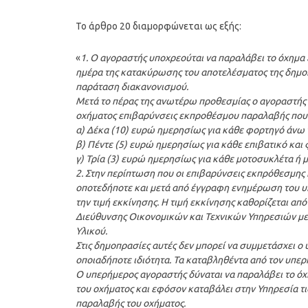
Το άρθρο 20 διαμορφώνεται ως εξής:
«
1. Ο αγοραστής υποχρεούται να παραλάβει το όχημα
ημέρα της κατακύρωσης του αποτελέσματος της δημοπρ
παράταση διακανονισμού.
Μετά το πέρας της ανωτέρω προθεσμίας ο αγοραστής 
οχήματος επιβαρύνσεις εκπροθέσμου παραλαβής που 
α) Δέκα (10) ευρώ ημερησίως για κάθε φορτηγό άνω 
β) Πέντε (5) ευρώ ημερησίως για κάθε επιβατικό και 
γ) Τρία (3) ευρώ ημερησίως για κάθε μοτοσυκλέτα ή μ
2. Στην περίπτωση που οι επιβαρύνσεις εκπρόθεσμης 
οποτεδήποτε και μετά από έγγραφη ενημέρωση του υπ
την τιμή εκκίνησης. Η τιμή εκκίνησης καθορίζεται απ
Διεύθυνσης Οικονομικών και Τεχνικών Υπηρεσιών μετ
Υλικού.
Στις δημοπρασίες αυτές δεν μπορεί να συμμετάσχει ο 
οποιαδήποτε ιδιότητα. Τα καταβληθέντα από τον υπε
Ο υπερήμερος αγοραστής δύναται να παραλάβει το όχ
του οχήματος και εφόσον καταβάλει στην Υπηρεσία τ
παραλαβής του οχήματος.