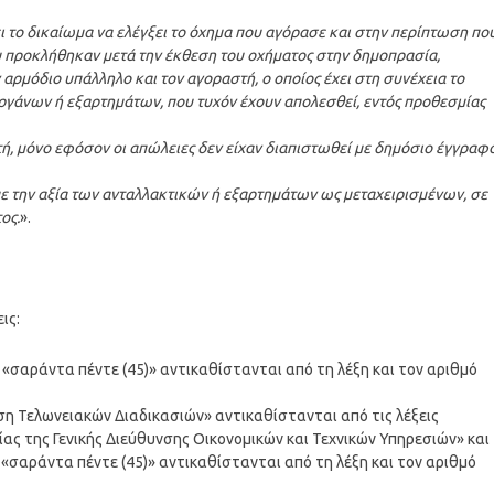
ει το δικαίωμα να ελέγξει το όχημα που αγόρασε και στην περίπτωση πο
 προκλήθηκαν μετά την έκθεση του οχήματος στην δημοπρασία,
αρμόδιο υπάλληλο και τον αγοραστή, ο οποίος έχει στη συνέχεια το
οργάνων ή εξαρτημάτων, που τυχόν έχουν απολεσθεί, εντός προθεσμίας
ή, μόνο εφόσον οι απώλειες δεν είχαν διαπιστωθεί με δημόσιο έγγραφ
ε την αξία των ανταλλακτικών ή εξαρτημάτων ως μεταχειρισμένων, σε
ος.
».
ις:
ς «σαράντα πέντε (45)» αντικαθίστανται από τη λέξη και τον αριθμό
νση Τελωνειακών Διαδικασιών» αντικαθίστανται από τις λέξεις
ας της Γενικής Διεύθυνσης Οικονομικών και Τεχνικών Υπηρεσιών» και
ς «σαράντα πέντε (45)» αντικαθίστανται από τη λέξη και τον αριθμό