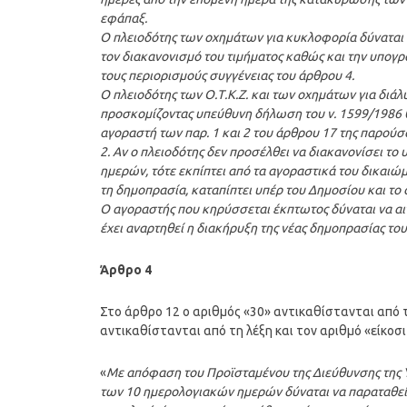
εφάπαξ.
Ο πλειοδότης των οχημάτων για κυκλοφορία δύναται
τον διακανονισμό του τιμήματος καθώς και την υπογ
τους περιορισμούς συγγένειας του άρθρου 4.
Ο πλειοδότης των Ο.Τ.Κ.Ζ. και των οχημάτων για δι
προσκομίζοντας υπεύθυνη δήλωση του ν. 1599/1986 
αγοραστή των παρ. 1 και 2 του άρθρου 17 της παρούσ
2. Αν ο πλειοδότης δεν προσέλθει να διακανονίσει τ
ημερών, τότε εκπίπτει από τα αγοραστικά του δικαιώ
τη δημοπρασία, καταπίπτει υπέρ του Δημοσίου και το
Ο αγοραστής που κηρύσσεται έκπτωτος δύναται να α
έχει αναρτηθεί η διακήρυξη της νέας δημοπρασίας το
Άρθρο 4
Στο άρθρο 12 ο αριθμός «30» αντικαθίστανται από τ
αντικαθίστανται από τη λέξη και τον αριθμό «είκοσι
«
Με απόφαση του Προϊσταμένου της Διεύθυνσης της 
των 10 ημερολογιακών ημερών δύναται να παραταθεί κ