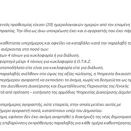
 εντός προθεσμίας είκοσι (20) ημερολογιακών ημερών από την επομένη
ασίας. Την ίδια ως άνω υποχρέωση έχει και ο αγοραστής που έχει πάρ
καθίσταται υπερήμερος και οφείλει να καταβάλει κατά την παραλαβή τ
ανέρχονται στο ποσό των:
των 4 τόνων για κυκλοφορία ή για διάλυση.
φορτηγό μέχρι 4 τόνους για κυκλοφορία ή Ο.Τ.Κ.Ζ.
οτοποδήλατο είτε είναι για κυκλοφορία είτε για διάλυση.
παραλαβής ανέλθουν στο ύψος της αξίας πώλησης, η Υπηρεσία δικαιούτ
ερήμερου αγοραστή να εκποιήσει το όχημα, χωρίς να δεσμεύεται ως π
ό την Διεύθυνση Διαχείρισης και Εκμετάλλευσης Περιουσίας της Γενικής
ά από πρόταση – εισήγηση της αρμόδιας Υπηρεσίας Διαχείρισης Δημόσ
υπερήμερος αγοραστής, ούτε εταιρεία, στην οποία μετέχει αυτός με
ρήμερο αγοραστή ποσά, καταπίπτουν υπέρ του Δημοσίου.
ημα, εφόσον δεν έχει ακόμη αναρτηθεί η διακήρυξη της νέας δημοπρασ
ις επιβαρύνσεις εκπρόθεσμης παραλαβής για κάθε ημέρα καθυστέρησης