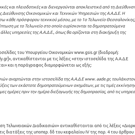
ικές και πλειοδοτικές και διενεργούνται αποκλειστικά από τη Διεύθυνσ
ής Διεύθυνσης Οικονομικών και Τεχνικών Υπηρεσιών της Α.Α.Δ.Ε. Η
έσω κάθε πρόσφορου τεχνικού μέσου, με το 1ο Τελωνείο Θεσσαλονίκης,
ρίπτωση με το Τελωνείο στο οποίο ευρίσκονται τα δημοπρατούμενα
λες υπηρεσίες της Α.Α.Δ.Ε., όπως θα ορίζονται στη διακήρυξη της
στοσελίδες του Υπουργείου Οικονομικών www.gsis.gr (διαδρομή:
gr]», αντικαθίστανται με τις λέξεις «στην ιστοσελίδα της Α.Α.Δ.Ε
νται» και η παράγραφος διαμορφώνεται ως εξής:
ών αναρτώνται στην ιστοσελίδα της Α.Α.Δ.Ε www. aade.gr, τουλάχιστο
ρύξεις των εκάστοτε δημοπρατούμενων οχημάτων, με τις τιμές εκκίνηση
μες ημέρες πριν την ημέρα διεξαγωγής της δημοπρασίας, από τις υπηρεσ
νση Τελωνειακών Διαδικασιών» αντικαθίστανται από τις λέξεις «Διαρ
ς διατάξεις της υποπερ. δδ του κεφαλαίου ΙV της παρ. 4 του άρθρου