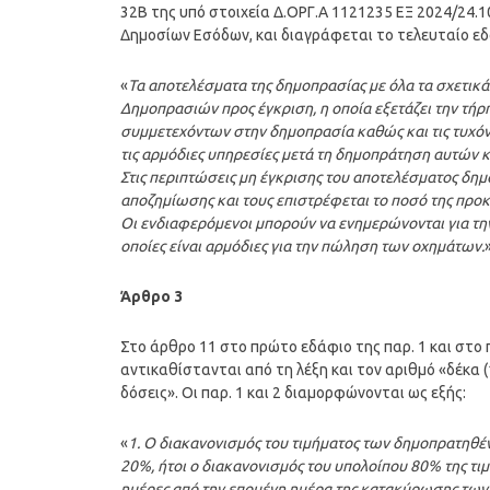
32Β της υπό στοιχεία Δ.ΟΡΓ.Α 1121235 ΕΞ 2024/24.1
Δημοσίων Εσόδων, και διαγράφεται το τελευταίο εδ
«
Τα αποτελέσματα της δημοπρασίας με όλα τα σχετικ
Δημοπρασιών προς έγκριση, η οποία εξετάζει την τήρ
συμμετεχόντων στην δημοπρασία καθώς και τις τυχό
τις αρμόδιες υπηρεσίες μετά τη δημοπράτηση αυτών κ
Στις περιπτώσεις μη έγκρισης του αποτελέσματος δημ
αποζημίωσης και τους επιστρέφεται το ποσό της προ
Οι ενδιαφερόμενοι μπορούν να ενημερώνονται για την
οποίες είναι αρμόδιες για την πώληση των οχημάτων.
»
Άρθρο 3
Στο άρθρο 11 στο πρώτο εδάφιο της παρ. 1 και στο π
αντικαθίστανται από τη λέξη και τον αριθμό «δέκα (
δόσεις». Οι παρ. 1 και 2 διαμορφώνονται ως εξής:
«
1. Ο διακανονισμός του τιμήματος των δημοπρατηθέ
20%, ήτοι ο διακανονισμός του υπολοίπου 80% της τιμ
ημέρες από την επομένη ημέρα της κατακύρωσης των 