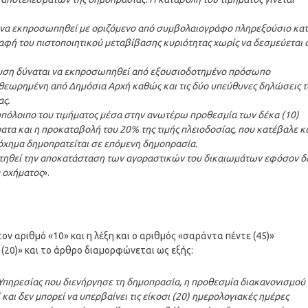
 να εκπροσωπηθεί με οριζόμενο από συμβολαιογράφο πληρεξούσιο κα
ραφή του πιστοποιητικού μεταβίβασης κυριότητας χωρίς να δεσμεύεται 
άλυση δύναται να εκπροσωπηθεί από εξουσιοδοτημένο πρόσωπο
θεωρημένη από Δημόσια Αρχή καθώς και τις δύο υπεύθυνες δηλώσεις 
ας.
ο υπόλοιπο του τιμήματος μέσα στην ανωτέρω προθεσμία των δέκα (10)
ματα και η προκαταβολή του 20% της τιμής πλειοδοσίας, που κατέβαλε κ
 όχημα δημοπρατείται σε επόμενη δημοπρασία.
ιτηθεί την αποκατάσταση των αγοραστικών του δικαιωμάτων εφόσον δ
υ οχήματος
».
ον αριθμό «10» και η λέξη και ο αριθμός «σαράντα πέντε (45)»
 (20)» και το άρθρο διαμορφώνεται ως εξής:
Υπηρεσίας που διενήργησε τη δημοπρασία, η προθεσμία διακανονισμού
αι δεν μπορεί να υπερβαίνει τις είκοσι (20) ημερολογιακές ημέρες