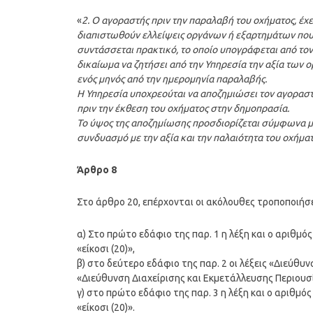
«
2. Ο αγοραστής πριν την παραλαβή του οχήματος, έχ
διαπιστωθούν ελλείψεις οργάνων ή εξαρτημάτων που
συντάσσεται πρακτικό, το οποίο υπογράφεται από τον 
δικαίωμα να ζητήσει από την Υπηρεσία την αξία των 
ενός μηνός από την ημερομηνία παραλαβής.
Η Υπηρεσία υποχρεούται να αποζημιώσει τον αγοραστ
πριν την έκθεση του οχήματος στην δημοπρασία.
Το ύψος της αποζημίωσης προσδιορίζεται σύμφωνα μ
συνδυασμό με την αξία και την παλαιότητα του οχήματ
Άρθρο 8
Στο άρθρο 20, επέρχονται οι ακόλουθες τροποποιήσε
α) Στο πρώτο εδάφιο της παρ. 1 η λέξη και ο αριθμό
«είκοσι (20)»,
β) στο δεύτερο εδάφιο της παρ. 2 οι λέξεις «Διεύθυ
«Διεύθυνση Διαχείρισης και Εκμετάλλευσης Περιουσί
γ) στο πρώτο εδάφιο της παρ. 3 η λέξη και ο αριθμό
«είκοσι (20)».