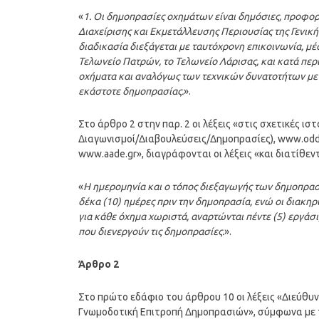
«
1. Οι δημοπρασίες οχημάτων είναι δημόσιες, προφορ
Διαχείρισης και Εκμετάλλευσης Περιουσίας της Γενικ
διαδικασία διεξάγεται με ταυτόχρονη επικοινωνία, μ
Τελωνείο Πατρών, το Τελωνείο Λάρισας, και κατά πε
οχήματα και αναλόγως των τεχνικών δυνατοτήτων με άλ
εκάστοτε δημοπρασίας.
».
Στο άρθρο 2 στην παρ. 2 οι λέξεις «στις σχετικές ι
Διαγωνισμοί/Διαβουλεύσεις/Δημοπρασίες), www.oddy.
www.aade.gr», διαγράφονται οι λέξεις «και διατίθε
«
Η ημερομηνία και ο τόπος διεξαγωγής των δημοπρασι
δέκα (10) ημέρες πριν την δημοπρασία, ενώ οι διακη
για κάθε όχημα χωριστά, αναρτώνται πέντε (5) εργάσι
που διενεργούν τις δημοπρασίες.
».
Άρθρο 2
Στο πρώτο εδάφιο του άρθρου 10 οι λέξεις «Διεύθυ
Γνωμοδοτική Επιτροπή Δημοπρασιών», σύμφωνα με τι