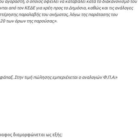
 αγοραστή, ο οποίος οφείλει να καταβάλει κατά το διακανονισμό του
ται από τον ΚΕΔΕ για χρέη προς το Δημόσιο, καθώς και τις ανάλογες
στέρησης παραλαβής του οχήματος, λόγω της παράτασης του
 20 των όρων της παρούσας.
».
φάπαξ. Στην τιμή πώλησης εμπεριέχεται ο αναλογών Φ.Π.Α.
»
γραφος διαμορφώνεται ως εξής: