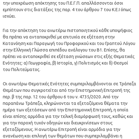
την υποχρέωση απόκτησης του Π.Ε.Γ.Π. απαλλάσσονται όσοι
εμπίπτουν στις διατάξεις της παρ. 4 του άρθρου 7 του Κ.Ε.Ι όπως
ισχύει.
Για την απόκτηση του ανωτέρω πιστοποιητικού κάθε υποψήφιος
θα πρέπει να ανταποκριθεί με επιτυχία σε εξέταση στην
Κατανόηση και Παραγωγή του Προφορικού και του Γραπτού Λόγου
στην Ελληνική Γλώσσα επιπέδου ανάλογου του Β1. Επίσης, θα
πρέπει να ανταποκριθεί σε εξέταση γνώσεων στις εξής Θεματικές
Ενότητες: α) Γεωγραφία, β) Ιστορία, γ) Πολιτισμός και δ) Θεσμοί
του Πολιτεύματος.
Οι ανωτέρω Θεματικές Ενότητες συμπεριλαμβάνονται σε Τράπεζα
Θεμάτων που συγκροτείται από την Επιστημονική Επιτροπή της
περ. β της παρ. 12 του άρθρου 6 του ν. 4735/2020. Από την
παραπάνω Τράπεζα, κληρώνονται τα εξεταζόμενα θέματα την
ημέρα των εξετάσεων από την Επιστημονική Επιτροπή, η οποία
είναι επίσης αρμόδια για την τελική διαμόρφωσή τους, καθώς και
για την παροχή τυχόν οδηγιών και διευκρινίσεων στους
εξεταζόμενους. Η ανωτέρω Επιτροπή είναι αρμόδια για την
ανανέωση και επιλογή των θεμάτων που συμπεριλαμβάνει η