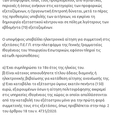
των υποψηφίων, ιδίως τους προερχόμενους από νησιωτικές
περιοχές ή όσους ανήκουν στις κατηγορίες των προφορικώς
εξεταζόμενων, η Οργανωτική Επιτροπή δύναται, μετά το πέρας
της προθεσμίας υποβολής των αιτήσεων, να εγκρίνει τη
δημιουργία εξεταστικού κέντρου και σε πόλη με λιγότερους των
εβδομήντα (70) εξεταζομένων.
Ο υποψήφιος υποβάλλει ηλεκτρονικά αίτηση για συμμετοχή στις
εξετάσεις Π.Ε.Γ.Π. στην πλατφόρμα της Γενικής Γραμματείας
Ιθαγένειας του Υπουργείου Εσωτερικών, εφόσον πληροί τις
κάτωθι προϋποθέσεις:
α) Έχει συμπληρώσει το 18ο έτος της ηλικίας του.
β) Είναι κάτοχος οποιουδήποτε τίτλου άδειας διαμονής ή
ηλεκτρονικής βεβαίωσης για κατάθεση αίτησης ανανέωσής της.
γ) Έχει καταβάλει το εξέταστρο ύψους εκατόν πενήντα (150)
ευρώ, εξαιρουμένων όσων η αίτηση πολιτογράφησης εκκρεμεί
στις υπηρεσίες ιθαγένειας της χώρας οι οποίοι απαλλάσσονται
από την καταβολή του εξέταστρου μόνο για την πρώτη φορά
συμμετοχής τους στις εξετάσεις, όπως προβλέπεται στην παρ. 2
του άρθρου 18 του ν. 4735/2020.