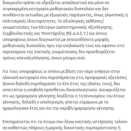
δοκιμασία πρέπει να εδράζεται αποκλειστικά και μόνο σε
συγκεκριμένη κατηγορία μαθησιακών δυσκολιών και δεν
συνδέονται αιτιωδώς με εξωγενείς παράγοντες, όπως γλωσσικές ή
πολιτισμικές ιδιαιτερότητες. Οι αξιολογικές εκθέσεις/
γνωματεύσεις των Κέντρων Διεπιστημονικής Αξιολόγησης,
Συμβουλευτικής και Υποστήριξης (ΚΕ.Δ.Α.Σ.Υ.) για όσους
υποψηφίους έχουν διαγνωστεί με οποιασδήποτε μορφής
μαθησιακής δυσκολίας πριν την ενηλικίωσή τους και εφόσον στο
περιεχόμενο της σχετικής γνωμάτευσης δεν προσδιορίζεται
χρόνος επαναξιολόγησης, έχουν μόνιμη ισχύ.
Για τους υποψηφίους οι οποίοι με βάση τον νόμο ανήκουν στην
ηλικιακή κατηγορία που παραπέμπεται στις προφορικές εξετάσεις
(έχουν δηλαδή συμπληρώσει το 62o έτος της ηλικίας τους), δεν
απαιτείται η υποβολή πρόσθετου δικαιολογητικού. Διευκρινίζεται
ότι ως ημερομηνία γέννησης λογίζεται η 1η Ιανουαρίου του έτους
γέννησης, δηλαδή ο υπολογισμός γίνεται σύμφωνα με το
ημερολογιακό έτος και όχι την ακριβή ημερομηνία γέννησης.
Επισημαίνεται ότι τα άτομα που λόγω νοητικής υστέρησης τελούν
σε καθεστώς πλήρους ή μερικής δικαστικής συμπαράστασης ή