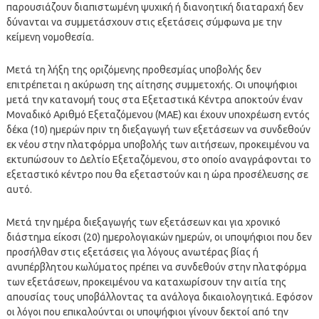
παρουσιάζουν διαπιστωμένη ψυχική ή διανοητική διαταραχή δεν
δύνανται να συμμετάσχουν στις εξετάσεις σύμφωνα με την
κείμενη νομοθεσία.
Μετά τη λήξη της οριζόμενης προθεσμίας υποβολής δεν
επιτρέπεται η ακύρωση της αίτησης συμμετοχής. Οι υποψήφιοι
μετά την κατανομή τους στα Εξεταστικά Κέντρα αποκτούν έναν
Μοναδικό Αριθμό Εξεταζόμενου (ΜΑΕ) και έχουν υποχρέωση εντός
δέκα (10) ημερών πριν τη διεξαγωγή των εξετάσεων να συνδεθούν
εκ νέου στην πλατφόρμα υποβολής των αιτήσεων, προκειμένου να
εκτυπώσουν το Δελτίο Εξεταζόμενου, στο οποίο αναγράφονται το
εξεταστικό κέντρο που θα εξεταστούν και η ώρα προσέλευσης σε
αυτό.
Μετά την ημέρα διεξαγωγής των εξετάσεων και για χρονικό
διάστημα είκοσι (20) ημερολογιακών ημερών, οι υποψήφιοι που δεν
προσήλθαν στις εξετάσεις για λόγους ανωτέρας βίας ή
ανυπέρβλητου κωλύματος πρέπει να συνδεθούν στην πλατφόρμα
των εξετάσεων, προκειμένου να καταχωρίσουν την αιτία της
απουσίας τους υποβάλλοντας τα ανάλογα δικαιολογητικά. Εφόσον
οι λόγοι που επικαλούνται οι υποψήφιοι γίνουν δεκτοί από την