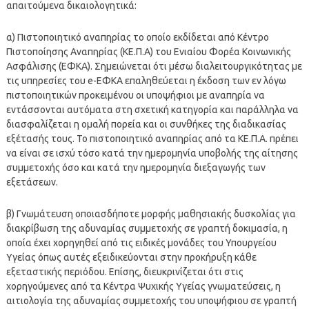
απαιτούμενα δικαιολογητικά:
α) Πιστοποιητικό αναπηρίας το οποίο εκδίδεται από Κέντρο
Πιστοποίησης Αναπηρίας (ΚΕ.Π.Α) του Ενιαίου Φορέα Κοινωνικής
Ασφάλισης (ΕΦΚΑ). Σημειώνεται ότι μέσω διαλειτουργικότητας με
τις υπηρεσίες του e-ΕΦΚΑ επαληθεύεται η έκδοση των εν λόγω
πιστοποιητικών προκειμένου οι υποψήφιοι με αναπηρία να
εντάσσονται αυτόματα στη σχετική κατηγορία και παράλληλα να
διασφαλίζεται η ομαλή πορεία και οι συνθήκες της διαδικασίας
εξέτασής τους. Το πιστοποιητικό αναπηρίας από τα ΚΕ.Π.Α. πρέπει
να είναι σε ισχύ τόσο κατά την ημερομηνία υποβολής της αίτησης
συμμετοχής όσο και κατά την ημερομηνία διεξαγωγής των
εξετάσεων.
β) Γνωμάτευση οποιασδήποτε μορφής μαθησιακής δυσκολίας για
διακρίβωση της αδυναμίας συμμετοχής σε γραπτή δοκιμασία, η
οποία έχει χορηγηθεί από τις ειδικές μονάδες του Υπουργείου
Υγείας όπως αυτές εξειδικεύονται στην προκήρυξη κάθε
εξεταστικής περιόδου. Επίσης, διευκρινίζεται ότι στις
χορηγούμενες από τα Κέντρα Ψυχικής Υγείας γνωματεύσεις, η
αιτιολογία της αδυναμίας συμμετοχής του υποψήφιου σε γραπτή