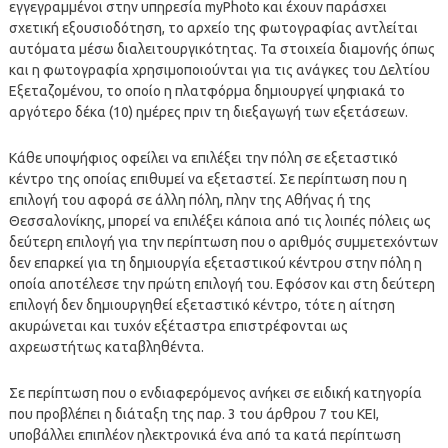
εγγεγραμμένοι στην υπηρεσία myPhoto και έχουν παράσχει
σχετική εξουσιοδότηση, το αρχείο της φωτογραφίας αντλείται
αυτόματα μέσω διαλειτουργικότητας. Τα στοιχεία διαμονής όπως
και η φωτογραφία χρησιμοποιούνται για τις ανάγκες του Δελτίου
Εξεταζομένου, το οποίο η πλατφόρμα δημιουργεί ψηφιακά το
αργότερο δέκα (10) ημέρες πριν τη διεξαγωγή των εξετάσεων.
Κάθε υποψήφιος οφείλει να επιλέξει την πόλη σε εξεταστικό
κέντρο της οποίας επιθυμεί να εξεταστεί. Σε περίπτωση που η
επιλογή του αφορά σε άλλη πόλη, πλην της Αθήνας ή της
Θεσσαλονίκης, μπορεί να επιλέξει κάποια από τις λοιπές πόλεις ως
δεύτερη επιλογή για την περίπτωση που ο αριθμός συμμετεχόντων
δεν επαρκεί για τη δημιουργία εξεταστικού κέντρου στην πόλη η
οποία αποτέλεσε την πρώτη επιλογή του. Εφόσον και στη δεύτερη
επιλογή δεν δημιουργηθεί εξεταστικό κέντρο, τότε η αίτηση
ακυρώνεται και τυχόν εξέταστρα επιστρέφονται ως
αχρεωστήτως καταβληθέντα.
Σε περίπτωση που ο ενδιαφερόμενος ανήκει σε ειδική κατηγορία
που προβλέπει η διάταξη της παρ. 3 του άρθρου 7 του ΚΕΙ,
υποβάλλει επιπλέον ηλεκτρονικά ένα από τα κατά περίπτωση