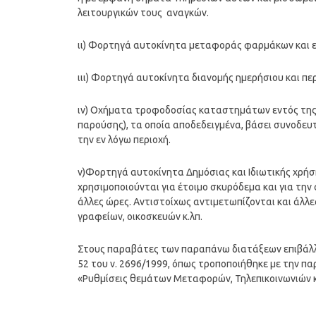
λειτουργικών τους αναγκών.
ιι) Φορτηγά αυτοκίνητα μεταφοράς φαρμάκων και ε
ιιι) Φορτηγά αυτοκίνητα διανομής ημερήσιου και πε
ιv) Οχήματα τροφοδοσίας καταστημάτων εντός της π
παρούσης), τα οποία αποδεδειγμένα, βάσει συνοδε
την εν λόγω περιοχή.
v)Φορτηγά αυτοκίνητα Δημόσιας και Ιδιωτικής χρήσ
χρησιμοποιούνται για έτοιμο σκυρόδεμα και για τη
άλλες ώρες. Αντιστοίχως αντιμετωπίζονται και άλλε
γραφείων, οικοσκευών κ.λπ.
Στους παραβάτες των παραπάνω διατάξεων επιβάλλο
52 του ν. 2696/1999, όπως τροποποιήθηκε με την π
«Ρυθμίσεις θεμάτων Μεταφορών, Τηλεπικοινωνιών κ