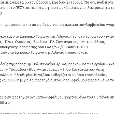
αι με οχήματα μικτού βάρους μέχρι δύο (2) τόνους. (Να σημειωθεί ότι
τηση στο ΠΕΣΥ, σε περίπτωση που τα οχήματα είναι ηλεκτροκίνητα τ
).
ίται η τροφοδοσία καταστημάτων νωπών αλιευμάτων Βαρβακείου Αγο
κονται στο Εμπορικό Τρίγωνο της Αθήνας, ήτοι στο τμήμα του κέντρ
νάς – Πλατ. Ομονοίας –Σταδίου – Πλ. Συντάγματος – Μητροπόλεως –
ής υπουργικής απόφασης ΔΜΕΟ/στ/οικ./1894/Φ919 ΦΕΚ
ων στο Εμπορικό Τρίγωνο της Αθήνας », όπως ισχύει.
δούς της πόλης: Ηρ. Πολυτεχνείου -Γρ. Λαμπράκη – Βασ. Γεωργίου – Ακ
ναρη – Τσαμαδού – Εθν. Αντιστάσεως – 34ου Συντάγματος- Ακτή
κλέους- Ελευθερίου Βενιζέλου καθορίζεται ωράριο τροφοδοσίας
ς και 10:30 π.μ. για τα φορτηγά αυτοκίνητα ωφέλιμου φορτίου άνω τ
ίας των φορτηγών οχημάτων ωφέλιμου φορτίου άνω του 1,5 τόνου α
00 μ.μ.