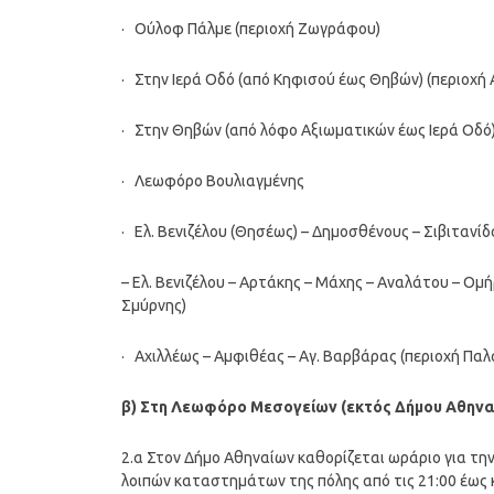
· Ούλοφ Πάλμε (περιοχή Ζωγράφου)
· Στην Ιερά Οδό (από Κηφισού έως Θηβών) (περιοχή 
· Στην Θηβών (από λόφο Αξιωματικών έως Ιερά Οδό)
· Λεωφόρο Βουλιαγμένης
· Ελ. Βενιζέλου (Θησέως) – Δημοσθένους – Σιβιτανίδ
– Ελ. Βενιζέλου – Αρτάκης – Μάχης – Αναλάτου – Ομή
Σμύρνης)
· Αχιλλέως – Αμφιθέας – Αγ. Βαρβάρας (περιοχή Πα
β) Στη Λεωφόρο Μεσογείων (εκτός Δήμου Αθηνα
2.α Στον Δήμο Αθηναίων καθορίζεται ωράριο για τη
λοιπών καταστημάτων της πόλης από τις 21:00 έως κ