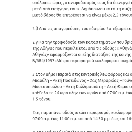
υπόλοιπες ώρες , ο ανεφοδιασμός τους θα διενεργείτ
μετά από εισήγηση του κ. Δημόπουλου κατά τη συζή
μικτό βάρος θα επιτρέπεται να είναι μέχρι 2,5 τόνους
2.β Από τις απαγορεύσεις του εδαφίου 2α εξαιρε
2.γ Για την τροφοδοσία των καταστημάτων που βρίσ
της Αθήνας που περικλείεται από τις οδούς : « Αθη
Αθηνάς» εφαρμόζονται οι εξής διατάξεις της κοιν
Β/684/1997«Μέτρα περιορισμού κυκλοφορίας οχημάτ
3.Στον Δήμο Πειραιά στις κεντρικές λεωφόρους και ο
Μιαούλη – Ακτή Ποσειδώνος – 2ας Μεραρχίας – Γού
Μουτσοπούλου – Ακτή Καλλιμασιώτη – Ακτή Θεμιστο
καθ΄ολο το 24 ωρο πλην των ωρών από 07:00 π.μ. έω
1,5 τόνου.
Στις παραπάνω οδούς ισχύει περιορισμός κυκλοφορ
07:00 π.μ. έως 11:00 π.μ. και από 14:30 μ.μ. έως και 16: