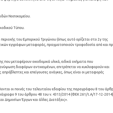
ιδών Νοσοκομείου.
ριοδικού Τύπου.
εριοχής του Εμπορικού Τριγώνου (όπως αυτό ορίζεται στο 2γ της
υτικών εγγράφων μεταφοράς, πραγματοποιούν τροφοδοσία από και π
ης που μεταφέρουν οικοδομικά υλικά, ειδικά οχήματα που
ν ανύψωση διαφόρων αντικειμένων, επιτρέπεται να κυκλοφορούν και
ς απρόβλεπτες και επείγουσες ανάγκες, όπως είναι οι μεταφορές
νται οι ποινές του τελευταίου εδαφίου της παραγράφου 8 του άρθ
αράγραφο 9 του άρθρου 48 του ν. 4313/2014 (ΦΕΚ 261/τ.Α/17-12-2014
αι Δημοσίων Έργων και άλλες Διατάξεις».