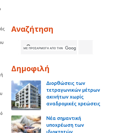
ο
Αναζήτηση
ράς
ου
Δημοφιλή
τή
Διορθώσεις των
τετραγωνικών μέτρων
ου
ακινήτων χωρίς
αναδρομικές χρεώσεις
πό
Νέα σημαντική
υποχρέωση των
ιδιοκτητών