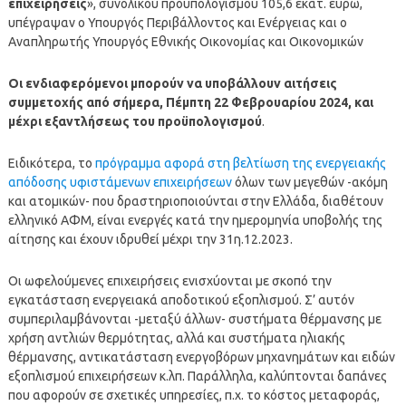
επιχειρήσεις
», συνολικού προϋπολογισμού 105,6 εκατ. ευρώ,
υπέγραψαν ο Υπουργός Περιβάλλοντος και Ενέργειας και ο
Αναπληρωτής Υπουργός Εθνικής Οικονομίας και Οικονομικών
Οι ενδιαφερόμενοι μπορούν να υποβάλλουν αιτήσεις
συμμετοχής από σήμερα, Πέμπτη 22 Φεβρουαρίου 2024, και
μέχρι εξαντλήσεως του προϋπολογισμού
.
Ειδικότερα, το
πρόγραμμα αφορά στη βελτίωση της ενεργειακής
απόδοσης υφιστάμενων επιχειρήσεων
όλων των μεγεθών -ακόμη
και ατομικών- που δραστηριοποιούνται στην Ελλάδα, διαθέτουν
ελληνικό ΑΦΜ, είναι ενεργές κατά την ημερομηνία υποβολής της
αίτησης και έχουν ιδρυθεί μέχρι την 31η.12.2023.
Οι ωφελούμενες επιχειρήσεις ενισχύονται με σκοπό την
εγκατάσταση ενεργειακά αποδοτικού εξοπλισμού. Σ’ αυτόν
συμπεριλαμβάνονται -μεταξύ άλλων- συστήματα θέρμανσης με
χρήση αντλιών θερμότητας, αλλά και συστήματα ηλιακής
θέρμανσης, αντικατάσταση ενεργοβόρων μηχανημάτων και ειδών
εξοπλισμού επιχειρήσεων κ.λπ. Παράλληλα, καλύπτονται δαπάνες
που αφορούν σε σχετικές υπηρεσίες, π.χ. το κόστος μεταφοράς,