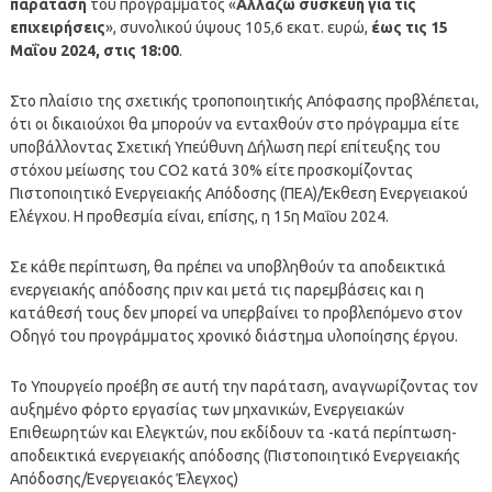
παράταση
του προγράμματος «
Αλλάζω συσκευή για τις
επιχειρήσεις
», συνολικού ύψους 105,6 εκατ. ευρώ,
έως τις 15
Μαΐου 2024, στις 18:00
.
Στο πλαίσιο της σχετικής τροποποιητικής Απόφασης προβλέπεται,
ότι οι δικαιούχοι θα μπορούν να ενταχθούν στο πρόγραμμα είτε
υποβάλλοντας Σχετική Υπεύθυνη Δήλωση περί επίτευξης του
στόχου μείωσης του CO2 κατά 30% είτε προσκομίζοντας
Πιστοποιητικό Ενεργειακής Απόδοσης (ΠΕΑ)/Έκθεση Ενεργειακού
Ελέγχου. Η προθεσμία είναι, επίσης, η 15η Μαΐου 2024.
Σε κάθε περίπτωση, θα πρέπει να υποβληθούν τα αποδεικτικά
ενεργειακής απόδοσης πριν και μετά τις παρεμβάσεις και η
κατάθεσή τους δεν μπορεί να υπερβαίνει το προβλεπόμενο στον
Οδηγό του προγράμματος χρονικό διάστημα υλοποίησης έργου.
Το Υπουργείο προέβη σε αυτή την παράταση, αναγνωρίζοντας τον
αυξημένο φόρτο εργασίας των μηχανικών, Ενεργειακών
Επιθεωρητών και Ελεγκτών, που εκδίδουν τα -κατά περίπτωση-
αποδεικτικά ενεργειακής απόδοσης (Πιστοποιητικό Ενεργειακής
Απόδοσης/Ενεργειακός Έλεγχος)