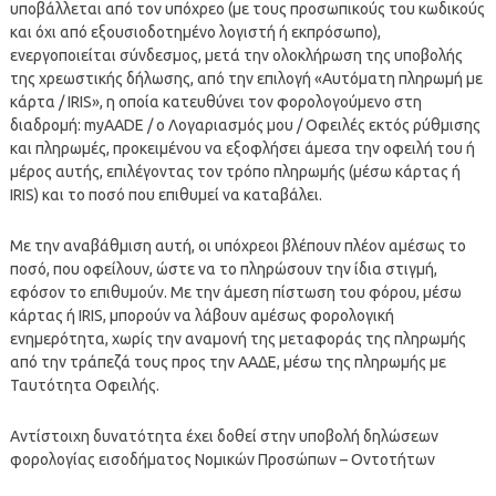
υποβάλλεται από τον υπόχρεο (με τους προσωπικούς του κωδικούς
και όχι από εξουσιοδοτημένο λογιστή ή εκπρόσωπο),
ενεργοποιείται σύνδεσμος, μετά την ολοκλήρωση της υποβολής
της χρεωστικής δήλωσης, από την επιλογή «Αυτόματη πληρωμή με
κάρτα / IRIS», η οποία κατευθύνει τον φορολογούμενο στη
διαδρομή: myAADE / ο Λογαριασμός μου / Οφειλές εκτός ρύθμισης
και πληρωμές, προκειμένου να εξοφλήσει άμεσα την οφειλή του ή
μέρος αυτής, επιλέγοντας τον τρόπο πληρωμής (μέσω κάρτας ή
IRIS) και το ποσό που επιθυμεί να καταβάλει.
Με την αναβάθμιση αυτή, οι υπόχρεοι βλέπουν πλέον αμέσως το
ποσό, που οφείλουν, ώστε να το πληρώσουν την ίδια στιγμή,
εφόσον το επιθυμούν. Με την άμεση πίστωση του φόρου, μέσω
κάρτας ή IRIS, μπορούν να λάβουν αμέσως φορολογική
ενημερότητα, χωρίς την αναμονή της μεταφοράς της πληρωμής
από την τράπεζά τους προς την ΑΑΔΕ, μέσω της πληρωμής με
Ταυτότητα Οφειλής.
Αντίστοιχη δυνατότητα έχει δοθεί στην υποβολή δηλώσεων
φορολογίας εισοδήματος Νομικών Προσώπων – Οντοτήτων