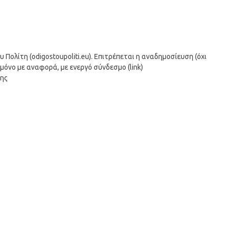
ολίτη (odigostoupoliti.eu). Επιτρέπεται η αναδημοσίευση (όχι
μόνο με αναφορά, με ενεργό σύνδεσμο (link)
σης