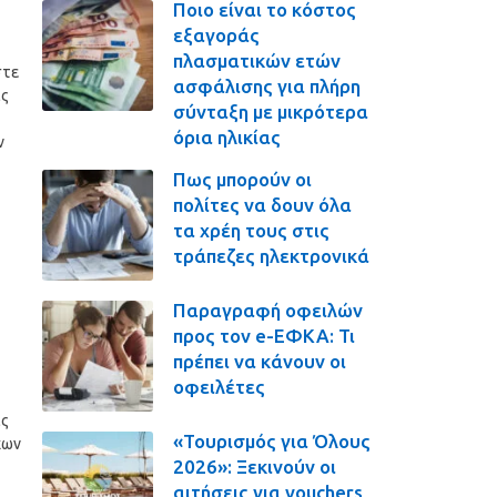
Ποιο είναι το κόστος
εξαγοράς
πλασματικών ετών
στε
ασφάλισης για πλήρη
ας
σύνταξη με μικρότερα
όρια ηλικίας
ν
Πως μπορούν οι
πολίτες να δουν όλα
τα χρέη τους στις
τράπεζες ηλεκτρονικά
Παραγραφή οφειλών
προς τον e-ΕΦΚΑ: Τι
πρέπει να κάνουν οι
οφειλέτες
ας
«Τουρισμός για Όλους
χων
2026»: Ξεκινούν οι
αιτήσεις για vouchers