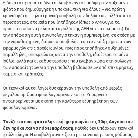
Η δυνατότητα αυτή δίνεται λαμβάνοντας υπόψη τον αυξημένο
φόρτο που δημιούργησε η υποχρεωτική για όλους – για πρώτη
χρονιά φέτος – ηλεκτρονική υποβολή των δηλώσεων, αλλά και τα
περισσότερα στοιχεία που ζητήθηκαν (όπως ο ΑΜΚΑ για τα
προστατευόμενα μέλη και το ρολόι της ΔΕΗ για τα οικήματα). Για
την απόφαση αυτή συνυπολογίστηκαν η συμπιεσμένη, σε σχέση με
την νομοθετημένη, διάρκεια υποβολής, τα τεχνικά ζητήματα των
εφαρμογών στις αρχές Ιουνίου, πως παρατηρήθηκαν αυξημένες,
παράλληλες, υποχρεώσεις κατά την υποβολή, ιδιαίτερα το μήνα
Ιούλιο, αλλά και οι καθυστερήσεις που έλαβαν χώρα στη συλλογή
των απαραίτητων για την υποβολή βεβαιώσεων από επιχειρήσεις,
ταμεία και τράπεζες.
Οι τεχνικοί αυτοί λόγοι δυσχέραναν την υποβολή από μεριάς
μεγάλου αριθμού φορολογουμένων και το Υπουργείο
ανταποκρίνεται με σκοπό την καλύτερη εξυπηρέτηση των
φορολογουμένων.
Τονίζεται πως η καταληκτική ημερομηνία της 30ης Αυγούστου
δεν πρόκειται να πάρει παράταση
, καθώς δεν υπάρχουν τεχνικοί
ή άλλοι λόγοι. Η υποβολή συνεχίζεται με ικανοποιητικούς ρυθμούς