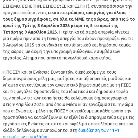
ΕΣΗΕΜΘ, ΕΣΗΕΠΗΝ, ΕΣΗΕΘΣτΕΕ και ΕΣΠΗΤ), συναποφάσισαν την
πραγματοποίηση νέας
εικοσιτετράωρης απεργίας για όλους
τους δημοσιογράφους, σε όλα τα ΜΜΕ της χώρας, από τις 5 το
πρωί της Τρίτης 8 Απριλίου 2025 μέχρι τις 5 το πρωί της
Τετάρτης 9 Απριλίου 2025
. Η τρίτη κατά σειρά απεργία γίνεται
μία ημέρα πριν από τη Γενική απεργία που έχουν προκηρύξει για τις
9 Απριλίου 2025 τα συνδικάτα του ιδιωτικού και δημόσιου τομέα
της χώρας, με αιχμή την υπογραφή συλλογικών συμβάσεων
εργασίας. Αίτημα που αποκτά πανελλαδικό χαρακτήρα.
Η ΠΟΕΣΥ και οι Ενώσεις Συντακτών, διεκδικούμε για τους
δημοσιογράφους μέλη μας, αυξήσεις και αξιοπρεπείς μισθούς και
γι’ αυτό συντονίζουμε τον αγωνιστικό βηματισμό μας με τη ΓΣΕΕ
και τις μεγάλες Ομοσπονδίες του ιδιωτικού και δημόσιου τομέα
των οποίων τις κινητοποιήσεις θα καλύψουμε δημοσιογραφικά
στις 9 Απριλίου 2025, από όποιο Μέσο κι αν εργαζόμαστε. Την ώρα
που οι Ενώσεις – μέλη της ΠΟΕΣΥ συνεχίζουμε με κάθε τρόπο την
προσπάθεια να καταλήξουν οι εν εξελίξει διαπραγματεύσεις με τις
εργοδοτικές Ενώσεις σε απτά και ωφέλιμα αποτελέσματα για τον
κλάδο, δηλώνουμε ανυποχώρητοι στη
διεκδίκηση των 11+1
αιτημάτων του κλάδου
.