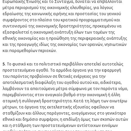
Ευρωπαϊκής Ένωσης και το Σύνταγμα, δύναται να επιβάλλονται
μέτρα περιορισμού της οικονομικής ελευθερίας, για λόγους
εδραίωσης της κοινωνικής ειρήνης και προστασίας του γενικού
συμφέροντος στο πλαίσιο του κρατικού προγραμματισμού και
συντονισμού της οικονομικής δραστηριότητας, προκειμένου να
εξασφαλιστεί η οικονομική ανάπτυξη όλων των τομέων της
εθνικής οικονομίας και η προώθηση της περιφερειακής ανάπτυξης
και της προαγωγής ιδίως της οικονομίας των ορεινών, νησιωτικών
και παραμεθορίων περιοχών.
5
. Το φυσικό και το πολιτιστικό περιβάλλον αποτελεί αυτοτελώς
προστατευόμενο αγαθό. Τα αρμόδια όργανα για την εφαρμογή
του παρόντος προβαίνουν σε θετικές ενέργειες για την
αποτελεσματική διαφύλαξη του αγαθού αυτού και, ειδικότερα,
λαμβάνουν τα απαιτούμενα μέτρα σύμφωνα με τον παρόντα νόμο,
παρεμβαίνοντας στον αναγκαίο βαθμό στην οικονομική ή άλλη
ατομική ή συλλογική δραστηριότητα. Κατά τη λήψη των ανωτέρω
μέτρων, τα όργανα της εκτελεστικής εξουσίας οφείλουν να
σταθμίζουν και άλλους παράγοντες, αναγόμενους στο γενικότερο
εθνικό και δημόσιο συμφέρον, η επιδίωξη όμως των σκοπών αυτών
και η στάθμιση των προστατευόμενων αντίστοιχων εννόμων