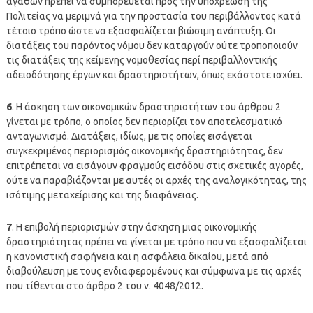
αγαθών πρέπει να συμπορεύεται προς την υποχρέωση της
Πολιτείας να μεριμνά για την προστασία του περιβάλλοντος κατά
τέτοιο τρόπο ώστε να εξασφαλίζεται βιώσιμη ανάπτυξη. Οι
διατάξεις του παρόντος νόμου δεν καταργούν ούτε τροποποιούν
τις διατάξεις της κείμενης νομοθεσίας περί περιβαλλοντικής
αδειοδότησης έργων και δραστηριοτήτων, όπως εκάστοτε ισχύει.
6
. Η άσκηση των οικονομικών δραστηριοτήτων του άρθρου 2
γίνεται με τρόπο, ο οποίος δεν περιορίζει τον αποτελεσματικό
ανταγωνισμό. Διατάξεις, ιδίως, με τις οποίες εισάγεται
συγκεκριμένος περιορισμός οικονομικής δραστηριότητας, δεν
επιτρέπεται να εισάγουν φραγμούς εισόδου στις σχετικές αγορές,
ούτε να παραβιάζονται με αυτές οι αρχές της αναλογικότητας, της
ισότιμης μεταχείρισης και της διαφάνειας.
7
. Η επιβολή περιορισμών στην άσκηση μιας οικονομικής
δραστηριότητας πρέπει να γίνεται με τρόπο που να εξασφαλίζεται
η κανονιστική σαφήνεια και η ασφάλεια δικαίου, μετά από
διαβούλευση με τους ενδιαφερομένους και σύμφωνα με τις αρχές
που τίθενται στο άρθρο 2 του ν. 4048/2012.