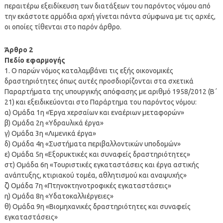
περαιτέρω εξειδίκευση των διατάξεων του παρόντος νόμου από
την εκάστοτε αρμόδια αρχή γίνεται πάντα σύμφωνα με τις αρχές,
οι οποίες τίθενται στο παρόν άρθρο.
Άρθρο 2
Πεδίο εφαρμογής
1. Ο παρών νόμος καταλαμβάνει τις εξής οικονομικές
δραστηριότητες όπως αυτές προσδιορίζονται στα σχετικά
Παραρτήματα της υπουργικής απόφασης με αριθμό 1958/2012 (Β΄
21) και εξειδικεύονται στο Παράρτημα του παρόντος νόμου:
α) Ομάδα 1η «Έργα χερσαίων και εναέριων μεταφορών»
β) Ομάδα 2η «Υδραυλικά έργα»
γ) Ομάδα 3η «Λιμενικά έργα»
δ) Ομάδα 4η «Συστήματα περιβαλλοντικών υποδομών»
ε) Ομάδα 5η «Εξορυκτικές και συναφείς δραστηριότητες»
στ) Ομάδα 6η «Τουριστικές εγκαταστάσεις και έργα αστικής
ανάπτυξης, κτιριακού τομέα, αθλητισμού και αναψυχής»
ζ) Ομάδα 7η «Πτηνοκτηνοτροφικές εγκαταστάσεις»
η) Ομάδα 8η «Υδατοκαλλιέργειες»
θ) Ομάδα 9η «Βιομηχανικές δραστηριότητες και συναφείς
εγκαταστάσεις»