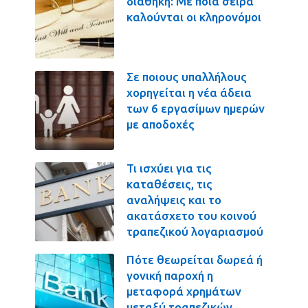
διαθήκη: Με ποια σειρά
καλούνται οι κληρονόμοι
Σε ποιους υπαλλήλους
χορηγείται η νέα άδεια
των 6 εργασίμων ημερών
με αποδοχές
Τι ισχύει για τις
καταθέσεις, τις
αναλήψεις και το
ακατάσχετο του κοινού
τραπεζικού λογαριασμού
Πότε θεωρείται δωρεά ή
γονική παροχή η
μεταφορά χρημάτων
μεταξύ τραπεζικών