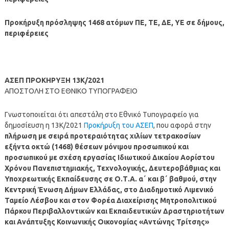
Προκήρυξη πρόσληψης 1468 ατόμων ΠΕ, ΤΕ, ΔΕ, ΥΕ σε δήμους,
περιφέρειες
ΑΣΕΠ ΠΡΟΚΗΡΥΞΗ 13K/2021
ΑΠΟΣΤΟΛΗ ΣΤΟ ΕΘΝΙΚΟ ΤΥΠΟΓΡΑΦΕΙΟ
Γνωστοποιείται ότι απεστάλη στο Εθνικό Τυπογραφείο για
δημοσίευση η 13K/2021
Προκήρυξη του ΑΣΕΠ
, που αφορά στην
πλήρωση με σειρά προτεραιότητας χιλίων τετρακοσίων
εξήντα οκτώ (1468) θέσεων μόνιμου προσωπικού και
προσωπικού με σχέση εργασίας Ιδιωτικού Δικαίου Αορίστου
Χρόνου Πανεπιστημιακής, Τεχνολογικής, Δευτεροβάθμιας και
Υποχρεωτικής Εκπαίδευσης σε Ο.Τ.Α. α΄ και β΄ βαθμού, στην
Κεντρική Ένωση Δήμων Ελλάδας, στο Διαδημοτικό Λιμενικό
Ταμείο Λέσβου και στον Φορέα Διαχείρισης Μητροπολιτικού
Πάρκου Περιβαλλοντικών και Εκπαιδευτικών Δραστηριοτήτων
και Ανάπτυξης Κοινωνικής Οικονομίας «Αντώνης Τρίτσης»