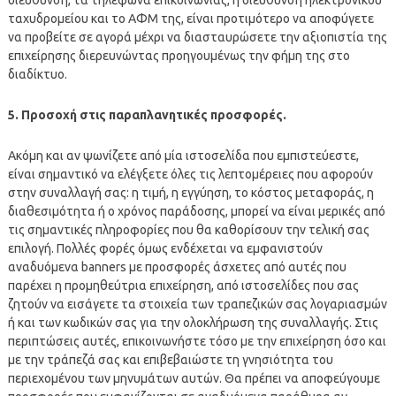
ταχυδρομείου και το ΑΦΜ της, είναι προτιμότερο να αποφύγετε
να προβείτε σε αγορά μέχρι να διασταυρώσετε την αξιοπιστία της
επιχείρησης διερευνώντας προηγουμένως την φήμη της στο
διαδίκτυο.
5. Προσοχή στις παραπλανητικές προσφορές.
Ακόμη και αν ψωνίζετε από μία ιστοσελίδα που εμπιστεύεστε,
είναι σημαντικό να ελέγξετε όλες τις λεπτομέρειες που αφορούν
στην συναλλαγή σας: η τιμή, η εγγύηση, το κόστος μεταφοράς, η
διαθεσιμότητα ή ο χρόνος παράδοσης, μπορεί να είναι μερικές από
τις σημαντικές πληροφορίες που θα καθορίσουν την τελική σας
επιλογή. Πολλές φορές όμως ενδέχεται να εμφανιστούν
αναδυόμενα banners με προσφορές άσχετες από αυτές που
παρέχει η προμηθεύτρια επιχείρηση, από ιστοσελίδες που σας
ζητούν να εισάγετε τα στοιχεία των τραπεζικών σας λογαριασμών
ή και των κωδικών σας για την ολοκλήρωση της συναλλαγής. Στις
περιπτώσεις αυτές, επικοινωνήστε τόσο με την επιχείρηση όσο και
με την τράπεζά σας και επιβεβαιώστε τη γνησιότητα του
περιεχομένου των μηνυμάτων αυτών. Θα πρέπει να αποφεύγουμε