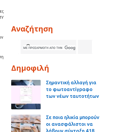
ες
ΜΥ
Αναζήτηση
ων
ση
Δημοφιλή
Σημαντική αλλαγή για
το φωτοαντίγραφο
των νέων ταυτοτήτων
Σε ποια ηλικία μπορούν
οι ανασφάλιστοι να
λάβουν σύνταξη 418