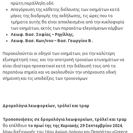
πρώτη παράλληλη οδό.
Απαγόρευση της κάθετης διέλευσης των οχημάτων κατά
μήκος της διαδρομής της εκδήλωσης, τις ώρες που τα
τμήματα αυτής θα είναι αποκλεισμένα από την κυκλοφορία
των οχημάτων, εκτός των παρακάτω ελεγχόμενων κόμβων:
Λ
εωφ
. Βασ. Σοφίας
–
Ρηγίλλης.
Λεωφ. Βασ. Κων/νου – Βασ. Γεωργίου Β .
Παρακαλούνται οι οδηγοί των οχημάτων, για την καλύτερη
εξυπηρέτησή τους και την αποτροπή τροχαίων ατυχημάτων να
είναι ιδιαίτερα προσεκτικοί κατά την διέλευσή τους από τα
παραπάνω σημεία και να ακολουθούν την υπάρχουσα οδική
σήμανση και τις υποδείξεις των τροχονόμων
Δρομολόγια λεωφορείων, τρόλεϊ και τραμ
Τροποποιήσεις σε δρομολόγια λεωφορείων, τρόλεϊ και τραμ
θα επέλθουν
το πρωί της της Κυριακής 29 Σεπτεμβρίου 2024
,
λόγω διεξαγωγής του 16ου Αγώνα Δρόμου και Περιπάτου «Greece