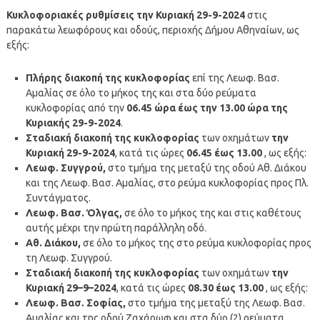
Κυκλοφοριακές ρυθμίσεις την Κυριακή 29-9-2024
στις
παρακάτω λεωφόρους και οδούς, περιοχής Δήμου Αθηναίων, ως
εξής:
Π
λήρης διακοπή της κυκλοφορίας
επί της Λεωφ. Βασ.
Αμαλίας σε όλο το μήκος της και στα δύο ρεύματα
κυκλοφορίας από την
06.45 ώρα έως την 13.00 ώρα της
Κυριακής 29-9-2024
.
Σταδιακή διακοπή της κυκλοφορίας
των οχημάτων
την
Κυριακή 29-9-2024
, κατά τις ώρες
06.
45 έως 13.00
, ως εξής:
Λ
εωφ
. Συγγρού,
στο τμήμα της μεταξύ της οδού Αθ. Διάκου
και της Λεωφ. Βασ. Αμαλίας, στο ρεύμα κυκλοφορίας προς Πλ.
Συντάγματος.
Λ
εωφ
. Βασ. Όλγας,
σε όλο το μήκος της και στις καθέτους
αυτής μέχρι την πρώτη παράλληλη οδό.
Αθ. Διάκου,
σε όλο το μήκος της στο ρεύμα κυκλοφορίας προς
τη Λεωφ. Συγγρού.
Σταδιακή διακοπή της κυκλοφορίας
των οχημάτων
την
Κυριακή 29
–
9
–
2024
, κατά τις ώρες
08.
30 έως 13.00
, ως εξής:
Λ
εωφ
. Βασ. Σοφίας,
στο τμήμα της μεταξύ της Λεωφ. Βασ.
Αμαλίας και της οδού Ζαχάρωφ και στα δύο (2) ρεύματα