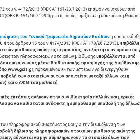
72 του ν. 4172/2013 (ΦΕΚ Α΄ 167/23.7.2013) έπαψαν να ισχύουν από
994 (ΦΕΚ Β΄151/16.9.1994), με τις οποίες οριζόταν η υποχρέωση θεώρη
4) Απόφαση του Γενικού Γραμματέα Δημοσίων Εσόδων
η οποία εκδόθ
4 του άρθρου 15 του ν.4174/2013 (ΦΕΚ Α΄ 170/26.7.2013),
επιβάλλε
ειών μίσθωσης ακίνητης περιουσίας, ανεξάρτητα αν πρόκειται 
λώσεις των πληροφοριακών στοιχείων μίσθωσης
υποβάλλονται από
θόδου επικοινωνίας μέσω διαδικτυακής εφαρμογής της Διεύθυνσης
όπο www.gsis.gr
, προκειμένου εκ των υστέρων να διενεργηθούν
 υποβολή των στοιχείων αυτών απαιτείται μεταξύ άλλων και η
ν) και ο ΑΦΜ του μισθωτή
.
ικές εκτάσεις ανήκουν στην συνιδιοκτησία πολλών και μερικές
λεσμα να καθίσταται ανέφικτη η εμπρόθεσμη υποβολή της δήλω
ς του πληροφοριακού συστήματος και για την διευκόλυνση των
 υποβολή δήλωσης πληροφοριακών στοιχείων μίσθωσης ακίνητης
σεων, δύνανται να μην συμπληρώνουν τα στοιχεία όλων των