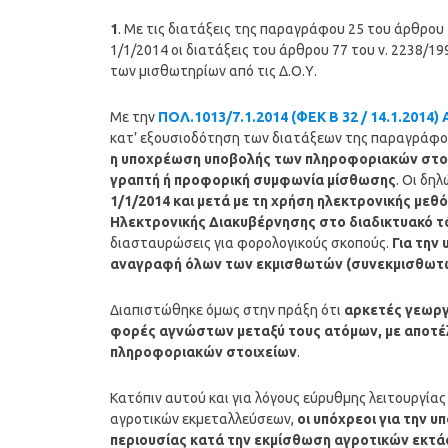
1
. Με τις διατάξεις της παραγράφου 25 του άρθρου 
1/1/2014 οι διατάξεις του άρθρου 77 του ν. 2238/1
των μισθωτηρίων από τις Δ.Ο.Υ.
Με την
ΠΟΛ.1013/7.1.2014 (ΦΕΚ Β 32 / 14.1.201
κατ’ εξουσιοδότηση των διατάξεων της παραγράφου 
η υποχρέωση υποβολής των πληροφοριακών στοιχ
γραπτή ή προφορική συμφωνία μίσθωσης
. Οι δη
1/1/2014 και μετά με τη χρήση ηλεκτρονικής με
Ηλεκτρονικής Διακυβέρνησης στο διαδικτυακό τ
διασταυρώσεις για φορολογικούς σκοπούς.
Για την
αναγραφή όλων των εκμισθωτών (συνεκμισθωτώ
Διαπιστώθηκε όμως στην πράξη ότι
αρκετές γεωργ
φορές αγνώστων μεταξύ τους ατόμων, με αποτέ
πληροφοριακών στοιχείων
.
Κατόπιν αυτού και για λόγους εύρυθμης λειτουργία
αγροτικών εκμεταλλεύσεων,
οι υπόχρεοι για την
περιουσίας κατά την εκμίσθωση αγροτικών εκτά