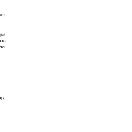
σης
ηκε
ται
για
σης