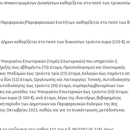
των Αποκεντρωμένων Διοικήσεων καθορίζεται στο ποσό των τριακοσί
ν Περιφερειών/Περιφερειακών Ενοτήτων, καθορίζεται στο ποσό των δ
ν Δήμων καθορίζεται στο ποσό των διακοσίων τριάντα ευρώ (230 €), α
υ Υπουργείου Εσωτερικών (τομέα Εσωτερικών) που υπηρετούν ή
ήριξης έως εβδομήντα (70) άτομα, Προϋπολογισμού και Οικονομικής
ν και Υποδομών έως τριάντα τρία (33) άτομα, Εκλογών έως σαράντα ε
τα δύο (52) άτομα, Οργάνωσης και Λειτουργίας Τοπικής Αυτοδιοίκηση
Αυτοδιοίκησης έως τριάντα (30) άτομα, συμπεριλαμβανομένων των
εις και μονάδες του Υπουργείου Εσωτερικών έως τριάντα (30) άτομα,
ων ευρώ (3.500 €), ανά άτομο, λόγω της ιδιαιτέρως βεβαρημένης
κή περίοδο των Δημοτικών και Περιφερειακών Εκλογών της 8ης
5ης Οκτωβρίου 2023, καθώς και για τη συγκέντρωση, μετάδοση και
τα οριζόμενα στο άρθρο 131 του π.δ. 96/2007 (Α’ 116), όπως