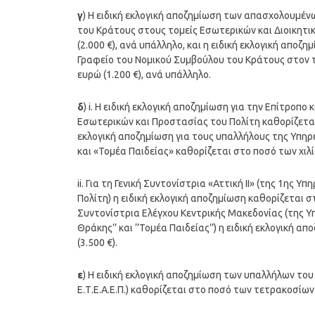
γ
) Η ειδική εκλογική αποζημίωση των απασχολουμέ
του Κράτους στους τομείς Εσωτερικών και Διοικητ
(2.000 €), ανά υπάλληλο, και η ειδική εκλογική απ
Γραφείο του Νομικού Συμβούλου του Κράτους στον 
ευρώ (1.200 €), ανά υπάλληλο.
δ
) i. Η ειδική εκλογική αποζημίωση για την Επίτροπ
Εσωτερικών και Προστασίας του Πολίτη καθορίζεται σ
εκλογική αποζημίωση για τους υπαλλήλους της Υπη
και «Τομέα Παιδείας» καθορίζεται στο ποσό των χιλί
ii. Για τη Γενική Συντονίστρια «Αττική II» (της 1ης
Πολίτη) η ειδική εκλογική αποζημίωση καθορίζεται σ
Συντονίστρια Ελέγχου Κεντρικής Μακεδονίας (της Υ
Θράκης’’ και ‘’Τομέα Παιδείας’’) η ειδική εκλογική
(3.500 €).
ε
) Η ειδική εκλογική αποζημίωση των υπαλλήλων του 
Ε.Τ.Ε.Α.Ε.Π.) καθορίζεται στο ποσό των τετρακοσίων