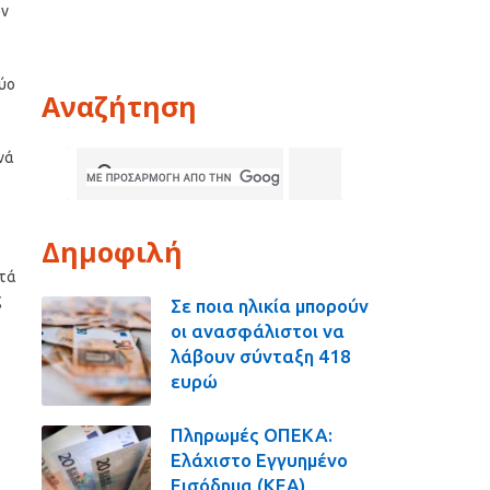
ων
ύο
Αναζήτηση
νά
Δημοφιλή
πτά
ς
Σε ποια ηλικία μπορούν
οι ανασφάλιστοι να
λάβουν σύνταξη 418
ευρώ
Πληρωμές ΟΠΕΚΑ:
Ελάχιστο Εγγυημένο
Εισόδημα (ΚΕΑ),