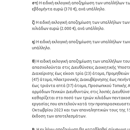
στ
) Η ειδική εκλογική αποζημίωση των υπαλλήλων 
εβδομήντα ευρώ (370 €), ανά υπάλληλο.
ζ
) Η ειδική εκλογική αποζημίωση των υπαλλήλων τω
χιλιάδων ευρώ (2.000 €), ανά υπάλληλο.
η
) Η ειδική εκλογική αποζημίωση των υπαλλήλων τω
υπάλληλο.
θ
) Η ειδική εκλογική αποζημίωση των υπαλλήλων το
απασχολούνται στις Διευθύνσεις Διοικητικής Υποστ
Διαχείρισης έως είκοσι τρία (23) άτομα, Προμηθειώ
(47) άτομα, Ηλεκτρονικής Διακυβέρνησης έως πενήν
έως τριάντα επτά (37) άτομα, Προσωπικού Τοπικής 
αρμόδιων Γενικών Διευθυντών, στις λοιπές Διευθύνσ
καθορίζεται στο ποσό των τριών χιλιάδων πεντακοσί
εργασίας που επιτελούν κατά την προπαρασκευαστι
Οκτωβρίου 2023 και των επαναληπτικών τους της 1
έκδοση των αποτελεσμάτων.
Β
. Η εν λόγω αποζημίωση θα καταβληθεί σύμφωνα με 