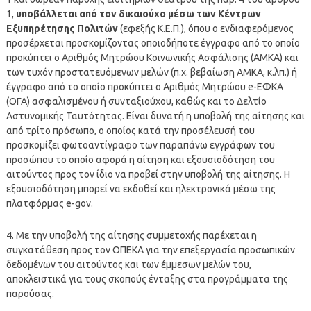
1,
υποβάλλεται από τον δικαιούχο μέσω των Κέντρων
Εξυπηρέτησης Πολιτών
(εφεξής Κ.Ε.Π.), όπου ο ενδιαφερόμενος
προσέρχεται προσκομίζοντας οποιοδήποτε έγγραφο από το οποίο
προκύπτει ο Αριθμός Μητρώου Κοινωνικής Ασφάλισης (ΑΜΚΑ) και
των τυχόν προστατευόμενων μελών (π.χ. βεβαίωση ΑΜΚΑ, κ.λπ.) ή
έγγραφο από το οποίο προκύπτει ο Αριθμός Μητρώου e-ΕΦΚΑ
(ΟΓΑ) ασφαλισμένου ή συνταξιούχου, καθώς και το Δελτίο
Αστυνομικής Ταυτότητας. Είναι δυνατή η υποβολή της αίτησης και
από τρίτο πρόσωπο, ο οποίος κατά την προσέλευσή του
προσκομίζει φωτοαντίγραφο των παραπάνω εγγράφων του
προσώπου το οποίο αφορά η αίτηση και εξουσιοδότηση του
αιτούντος προς τον ίδιο να προβεί στην υποβολή της αίτησης. Η
εξουσιοδότηση μπορεί να εκδοθεί και ηλεκτρονικά μέσω της
πλατφόρμας e-gov.
4. Με την υποβολή της αίτησης συμμετοχής παρέχεται η
συγκατάθεση προς τον ΟΠΕΚΑ για την επεξεργασία προσωπικών
δεδομένων του αιτούντος και των έμμεσων μελών του,
αποκλειστικά για τους σκοπούς ένταξης στα προγράμματα της
παρούσας.