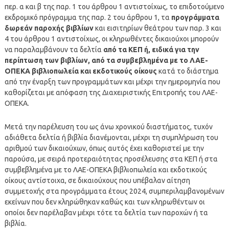
περ. α και β της παρ. 1 του άρθρου 1 αντιστοίχως, το επιδοτούμενο
εκδρομικό πρόγραμμα της παρ. 2 του άρθρου 1, τα
προγράμματα
δωρεάν παροχής βιβλίων
και εισιτηρίων θεάτρου των παρ. 3 και
4 του άρθρου 1 αντιστοίχως, οι κληρωθέντες δικαιούχοι μπορούν
να παραλαμβάνουν τα δελτία
από τα ΚΕΠ ή, ειδικά για την
περίπτωση των βιβλίων, από τα συμβεβλημένα με το ΛΑΕ-
ΟΠΕΚΑ βιβλιοπωλεία και εκδοτικούς οίκους
κατά το διάστημα
από την έναρξη των προγραμμάτων και μέχρι την ημερομηνία που
καθορίζεται με απόφαση της Διαχειριστικής Επιτροπής του ΛΑΕ-
ΟΠΕΚΑ.
Μετά την παρέλευση του ως άνω χρονικού διαστήματος, τυχόν
αδιάθετα δελτία ή βιβλία διανέμονται, μέχρι τη συμπλήρωση του
αριθμού των δικαιούχων, όπως αυτός έχει καθοριστεί με την
παρούσα, με σειρά προτεραιότητας προσέλευσης στα ΚΕΠ ή στα
συμβεβλημένα με το ΛΑΕ-ΟΠΕΚΑ βιβλιοπωλεία και εκδοτικούς
οίκους αντίστοιχα, σε δικαιούχους που υπέβαλαν αίτηση
συμμετοχής στα προγράμματα έτους 2024, συμπεριλαμβανομένων
εκείνων που δεν κληρώθηκαν καθώς και των κληρωθέντων οι
οποίοι δεν παρέλαβαν μέχρι τότε τα δελτία των παροχών ή τα
βιβλία.