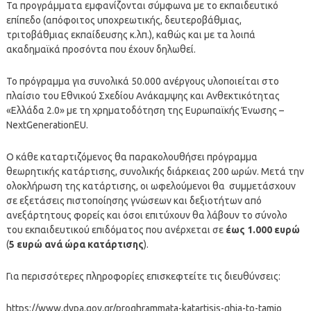
Τα προγράμματα εμφανίζονται σύμφωνα με το εκπαιδευτικό
επίπεδο (απόφοιτος υποχρεωτικής, δευτεροβάθμιας,
τριτοβάθμιας εκπαίδευσης κ.λπ.), καθώς και με τα λοιπά
ακαδημαϊκά προσόντα που έχουν δηλωθεί.
Το πρόγραμμα για συνολικά 50.000 ανέργους υλοποιείται στο
πλαίσιο του Εθνικού Σχεδίου Ανάκαμψης και Ανθεκτικότητας
«Ελλάδα 2.0» με τη χρηματοδότηση της Ευρωπαϊκής Ένωσης –
NextGenerationEU.
Ο κάθε καταρτιζόμενος θα παρακολουθήσει πρόγραμμα
θεωρητικής κατάρτισης, συνολικής διάρκειας 200 ωρών. Μετά την
ολοκλήρωση της κατάρτισης, οι ωφελούμενοι θα συμμετάσχουν
σε εξετάσεις πιστοποίησης γνώσεων και δεξιοτήτων από
ανεξάρτητους φορείς και όσοι επιτύχουν θα λάβουν το σύνολο
του εκπαιδευτικού επιδόματος που ανέρχεται σε
έως 1.000 ευρώ
(
5 ευρώ ανά ώρα κατάρτισης
).
Για περισσότερες πληροφορίες επισκεφτείτε τις διευθύνσεις:
https://www.dypa.gov.gr/proghrammata-katartisis-ghia-to-tamio