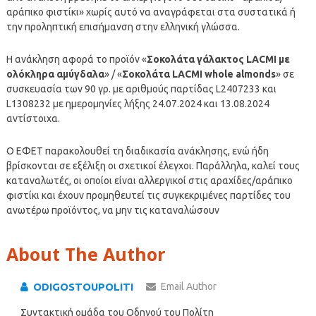
αράπικο φιστίκι» χωρίς αυτό να αναγράφεται στα συστατικά ή
την προληπτική επισήμανση στην ελληνική γλώσσα.
Η ανάκληση αφορά το προϊόν «
Σοκολάτα γάλακτος LACMI με
ολόκληρα αμύγδαλα
» / «
Σοκολάτα LACMI whole almonds
» σε
συσκευασία των 90 γρ. με αριθμούς παρτίδας L2407233 και
L1308232 με ημερομηνίες λήξης 24.07.2024 και 13.08.2024
αντίστοιχα.
Ο ΕΦΕΤ παρακολουθεί τη διαδικασία ανάκλησης, ενώ ήδη
βρίσκονται σε εξέλιξη οι σχετικοί έλεγχοι. Παράλληλα, καλεί τους
καταναλωτές, οι οποίοι είναι αλλεργικοί στις αραχίδες/αράπικο
φιστίκι και έχουν προμηθευτεί τις συγκεκριμένες παρτίδες του
ανωτέρω προϊόντος, να μην τις καταναλώσουν
About The Author
ODIGOSTOUPOLITI
Email Author
Συντακτική ομάδα του Οδηγού του Πολίτη