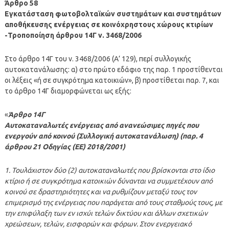
Άρθρο 58
Εγκατάσταση φωτοβολταϊκών συστημάτων και συστημάτων
αποθήκευσης ενέργειας σε κοινόχρηστους χώρους κτιρίων
-Τροποποίηση άρθρου 14Γ ν. 3468/2006
Στο άρθρο 14Γ του ν. 3468/2006 (Α’ 129), περί συλλογικής
αυτοκατανάλωσης: α) στο πρώτο εδάφιο της παρ. 1 προστίθενται
οι λέξεις «ή σε συγκρότημα κατοικιών», β) προστίθεται παρ. 7, και
το άρθρο 14Γ διαμορφώνεται ως εξής:
«
Άρθρο 14Γ
Αυτοκαταναλωτές ενέργειας από ανανεώσιμες πηγές που
ενεργούν από κοινού (Συλλογική αυτοκατανάλωση) (παρ. 4
άρθρου 21 Οδηγίας (ΕΕ) 2018/2001)
1. Τουλάχιστον δύο (2) αυτοκαταναλωτές που βρίσκονται στο ίδιο
κτίριο ή σε συγκρότημα κατοικιών δύνανται να συμμετέχουν από
κοινού σε δραστηριότητες και να ρυθμίζουν μεταξύ τους τον
επιμερισμό της ενέργειας που παράγεται από τους σταθμούς τους, με
την επιφύλαξη των εν ισχύι τελών δικτύου και άλλων σχετικών
χρεώσεων, τελών, εισφορών και φόρων. Στον ενεργειακό