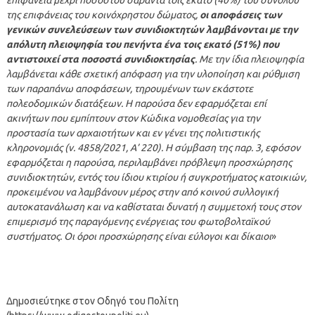
της επιφάνειας του κοινόχρηστου δώματος,
οι αποφάσεις των
γενικών συνελεύσεων των συνιδιοκτητών λαμβάνονται με την
απόλυτη πλειοψηφία του πενήντα ένα τοις εκατό (51%) που
αντιστοιχεί στα ποσοστά συνιδιοκτησίας
. Με την ίδια πλειοψηφία
λαμβάνεται κάθε σχετική απόφαση για την υλοποίηση και ρύθμιση
των παραπάνω αποφάσεων, τηρουμένων των εκάστοτε
πολεοδομικών διατάξεων. Η παρούσα δεν εφαρμόζεται επί
ακινήτων που εμπίπτουν στον Κώδικα νομοθεσίας για την
προστασία των αρχαιοτήτων και εν γένει της πολιτιστικής
κληρονομιάς (ν. 4858/2021, Α’ 220). Η σύμβαση της παρ. 3, εφόσον
εφαρμόζεται η παρούσα, περιλαμβάνει πρόβλεψη προσχώρησης
συνιδιοκτητών, εντός του ίδιου κτιρίου ή συγκροτήματος κατοικιών,
προκειμένου να λαμβάνουν μέρος στην από κοινού συλλογική
αυτοκατανάλωση και να καθίσταται δυνατή η συμμετοχή τους στον
επιμερισμό της παραγόμενης ενέργειας του φωτοβολταϊκού
συστήματος. Οι όροι προσχώρησης είναι εύλογοι και δίκαιοι
»
Δημοσιεύτηκε στον Οδηγό του Πολίτη