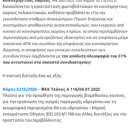
κοινόχρηστους χώρους
: Με διάταξη του νόμου 5215/2025,
διευκολύνεται η εγκατάσταση φωτοβολταϊκών σε κοινόχρηστους
χώρους πολυκατοικιών, καθόσον προβλέπεται «
Για την
εγκατάσταση σταθμών Ανανεώσιμων Πηγών Ενέργειας και
συστημάτων αποθήκευσης αυτοκαταναλωτών, που ενεργούν από
κοινού σε κοινόχρηστους χώρους κτιρίων, τα οποία περιλαμβάνουν
περισσότερες από μία οριζόντιες ιδιοκτησίες και σε επιφάνεια μέχρι
ποσοστού 40% του συνόλου της επιφάνειας του κοινόχρηστου
δώματος, οι αποφάσεις των γενικών συνελεύσεων των
συνιδιοκτητών λαμβάνονται με
την απόλυτη πλειοψηφία του 51%
που αντιστοιχεί στα ποσοστά συνιδιοκτησίας
»
Η σχετική διάταξη έχει ως εξής:
Νόμος 5215/2025
–
ΦΕΚ Τεύχος Α 116/04.07.2025
Πλαίσιο για την προώθηση της παραγωγής βιομεθανίου, κανόνες
για την οργάνωση της αγοράς παραγωγής υδρογόνου και τα
γεωγραφικά περιορισμένα δίκτυα υδρογόνου – Μερική
ενσωμάτωση Οδηγίας (ΕΕ) 2024/1788 και άλλες διατάξεις για την
προστασία του περιβάλλοντος.