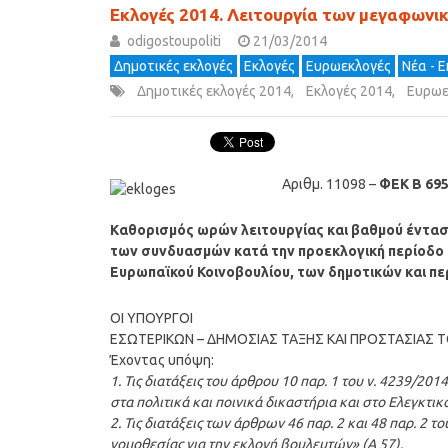
Εκλογές 2014. Λειτουργία των μεγαφων
odigostoupoliti
21/03/2014
Δημοτικές εκλογές
Εκλογές
Ευρωεκλογές
Νέα - 
Δημοτικές εκλογές 2014
,
Εκλογές 2014
,
Ευρωε
Αριθμ. 11098 –
ΦΕΚ Β 695
Kαθορισμός ωρών λειτουργίας και βαθμού έντ
των συνδυασμών κατά την προεκλογική περίοδο τ
Ευρωπαϊκού Κοινοβουλίου, των δημοτικών και π
ΟΙ ΥΠΟΥΡΓΟΙ
ΕΣΩΤΕΡΙΚΩΝ – ΔΗΜΟΣΙΑΣ ΤΑΞΗΣ ΚΑΙ ΠΡΟΣΤΑΣΙΑΣ 
Έχοντας υπόψη:
1. Τις διατάξεις του άρθρου 10 παρ. 1 του ν. 4239/20
στα πολιτικά και ποινικά δικαστήρια και στο Ελεγκτικό
2. Τις διατάξεις των άρθρων 46 παρ. 2 και 48 παρ. 2 
νομοθεσίας για την εκλογή βουλευτών» (Α 57).