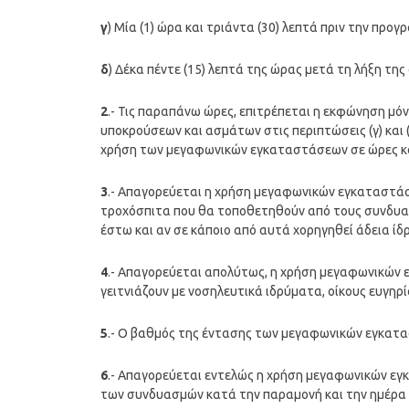
γ
) Μία (1) ώρα και τριάντα (30) λεπτά πριν την πρ
δ
) Δέκα πέντε (15) λεπτά της ώρας μετά τη λήξη τη
2
.- Τις παραπάνω ώρες, επιτρέπεται η εκφώνηση μό
υποκρούσεων και ασμάτων στις περιπτώσεις (γ) και
χρήση των μεγαφωνικών εγκαταστάσεων σε ώρες κο
3
.- Απαγορεύεται η χρήση μεγαφωνικών εγκαταστάσ
τροχόσπιτα που θα τοποθετηθούν από τους συνδυα
έστω και αν σε κάποιο από αυτά χορηγηθεί άδεια ίδρ
4
.- Απαγορεύεται απολύτως, η χρήση μεγαφωνικών 
γειτνιάζουν με νοσηλευτικά ιδρύματα, οίκους ευγηρί
5
.- Ο βαθμός της έντασης των μεγαφωνικών εγκατασ
6
.- Απαγορεύεται εντελώς η χρήση μεγαφωνικών εγ
των συνδυασμών κατά την παραμονή και την ημέρα 