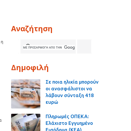
Αναζήτηση
 η
Δημοφιλή
Σε ποια ηλικία μπορούν
οι ανασφάλιστοι να
λάβουν σύνταξη 418
ευρώ
Πληρωμές ΟΠΕΚΑ:
α
Ελάχιστο Εγγυημένο
Εισόδημα (ΚΕΑ),