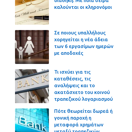
διαθήκη: Με ποια σειρά
καλούνται οι κληρονόμοι
Σε ποιους υπαλλήλους
χορηγείται η νέα άδεια
των 6 εργασίμων ημερών
με αποδοχές
Τι ισχύει για τις
καταθέσεις, τις
αναλήψεις και το
ακατάσχετο του κοινού
τραπεζικού λογαριασμού
Πότε θεωρείται δωρεά ή
γονική παροχή η
μεταφορά χρημάτων
μεταξύ τραπεζικών