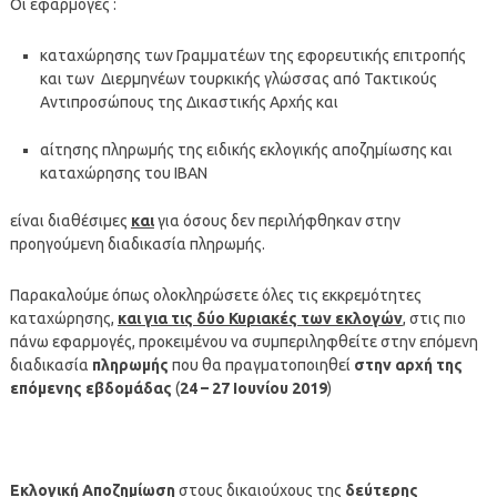
Οι εφαρμογές :
καταχώρησης των Γραμματέων της εφορευτικής επιτροπής
και των Διερμηνέων τουρκικής γλώσσας από Τακτικούς
Αντιπροσώπους της Δικαστικής Αρχής και
αίτησης πληρωμής της ειδικής εκλογικής αποζημίωσης και
καταχώρησης του ΙΒΑΝ
είναι διαθέσιμες
και
για όσους δεν περιλήφθηκαν στην
προηγούμενη διαδικασία πληρωμής.
Παρακαλούμε όπως ολοκληρώσετε όλες τις εκκρεμότητες
καταχώρησης,
και για τις δύο Κυριακές των εκλογών
, στις πιο
πάνω εφαρμογές, προκειμένου να συμπεριληφθείτε στην επόμενη
διαδικασία
πληρωμής
που θα πραγματοποιηθεί
στην αρχή της
επόμενης εβδομάδας
(
24 – 27 Ιουνίου 2019
)
Εκλογική Αποζημίωση
στους δικαιούχους της
δεύτερης