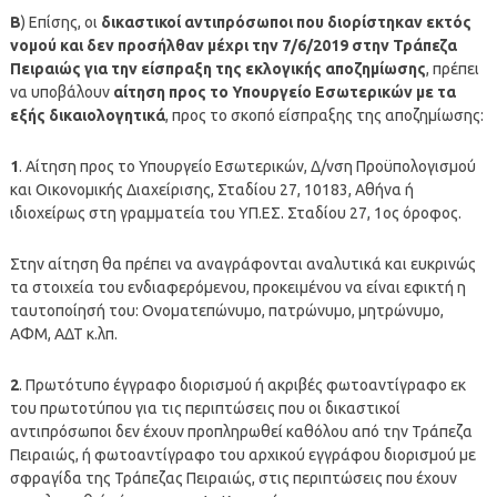
Β
) Επίσης, οι
δικαστικοί αντιπρόσωποι που διορίστηκαν εκτός
νομού και δεν προσήλθαν μέχρι την 7/6/2019 στην Τράπεζα
Πειραιώς για την είσπραξη της εκλογικής αποζημίωσης
, πρέπει
να υποβάλουν
αίτηση προς το Υπουργείο Εσωτερικών με τα
εξής δικαιολογητικά
, προς το σκοπό είσπραξης της αποζημίωσης:
1
. Αίτηση προς το Υπουργείο Εσωτερικών, Δ/νση Προϋπολογισμού
και Οικονομικής Διαχείρισης, Σταδίου 27, 10183, Αθήνα ή
ιδιοχείρως στη γραμματεία του ΥΠ.ΕΣ. Σταδίου 27, 1ος όροφος.
Στην αίτηση θα πρέπει να αναγράφονται αναλυτικά και ευκρινώς
τα στοιχεία του ενδιαφερόμενου, προκειμένου να είναι εφικτή η
ταυτοποίησή του: Ονοματεπώνυμο, πατρώνυμο, μητρώνυμο,
ΑΦΜ, ΑΔΤ κ.λπ.
2
. Πρωτότυπο έγγραφο διορισμού ή ακριβές φωτοαντίγραφο εκ
του πρωτοτύπου για τις περιπτώσεις που οι δικαστικοί
αντιπρόσωποι δεν έχουν προπληρωθεί καθόλου από την Τράπεζα
Πειραιώς, ή φωτοαντίγραφο του αρχικού εγγράφου διορισμού με
σφραγίδα της Τράπεζας Πειραιώς, στις περιπτώσεις που έχουν