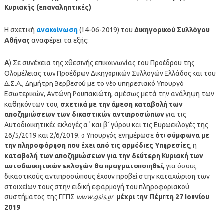
Κυριακής (επαναληπτικές)
Η σχετική
ανακοίνωση
(14-06-2019) του
Δικηγορικού Συλλόγου
Αθήνας
αναφέρει τα εξής:
Α
) Σε συνέχεια της χθεσινής επικοινωνίας του Προέδρου της
Ολομέλειας των Προέδρων Δικηγορικών Συλλογών Ελλάδος και του
Δ.Σ.Α., Δημήτρη Βερβεσού με το νέο υπηρεσιακό Υπουργό
Εσωτερικών, Αντώνη Ρουπακιώτη, αμέσως μετά την ανάληψη των
καθηκόντων του,
σχετικά με την άμεση καταβολή των
αποζημιώσεων των δικαστικών αντιπροσώπων
για τις
Αυτοδιοικητικές εκλογές α΄ και β΄ γύρου και τις Ευρωεκλογές της
26/5/2019 και 2/6/2019, ο Υπουργός ενημέρωσε
ότι σύμφωνα με
την πληροφόρηση που έχει από τις αρμόδιες Υπηρεσίες
, η
καταβολή των αποζημιώσεων για την δεύτερη Κυριακή των
αυτοδιοικητικών εκλογών θα πραγματοποιηθεί,
για όσους
δικαστικούς αντιπροσώπους έχουν προβεί στην καταχώριση των
στοιχείων τους στην ειδική εφαρμογή του πληροφοριακού
συστήματος της ΓΓΠΣ
www.gsis.gr
μέχρι την Πέμπτη 27 Ιουνίου
2019