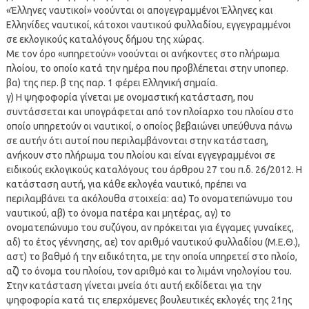
«Έλληνες ναυτικοί» νοούνται οι απογεγραμμένοι Έλληνες και
Ελληνίδες ναυτικοί, κάτοχοι ναυτικού φυλλαδίου, εγγεγραμμένοι
σε εκλογικούς καταλόγους δήμου της χώρας.
Με τον όρο «υπηρετούν» νοούνται οι ανήκοντες στο πλήρωμα
πλοίου, το οποίο κατά την ημέρα που προβλέπεται στην υποπερ.
βα) της περ. β της παρ. 1 φέρει Ελληνική σημαία.
γ) Η ψηφοφορία γίνεται με ονομαστική κατάσταση, που
συντάσσεται και υπογράφεται από τον πλοίαρχο του πλοίου στο
οποίο υπηρετούν οι ναυτικοί, ο οποίος βεβαιώνει υπεύθυνα πάνω
σε αυτήν ότι αυτοί που περιλαμβάνονται στην κατάσταση,
ανήκουν στο πλήρωμα του πλοίου και είναι εγγεγραμμένοι σε
ειδικούς εκλογικούς καταλόγους του άρθρου 27 του π.δ. 26/2012. Η
κατάσταση αυτή, για κάθε εκλογέα ναυτικό, πρέπει να
περιλαμβάνει τα ακόλουθα στοιχεία: αα) Το ονοματεπώνυμο του
ναυτικού, αβ) το όνομα πατέρα και μητέρας, αγ) το
ονοματεπώνυμο του συζύγου, αν πρόκειται για έγγαμες γυναίκες,
αδ) το έτος γέννησης, αε) τον αριθμό ναυτικού φυλλαδίου (Μ.Ε.Θ.),
αστ) το βαθμό ή την ειδικότητα, με την οποία υπηρετεί στο πλοίο,
αζ) το όνομα του πλοίου, τον αριθμό και το λιμάνι νηολογίου του.
Στην κατάσταση γίνεται μνεία ότι αυτή εκδίδεται για την
ψηφοφορία κατά τις επερχόμενες βουλευτικές εκλογές της 21ης