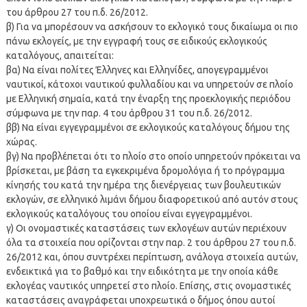
του άρθρου 27 του π.δ. 26/2012.
β) Για να μπορέσουν να ασκήσουν το εκλογικό τους δικαίωμα οι πιο
πάνω εκλογείς, με την εγγραφή τους σε ειδικούς εκλογικούς
καταλόγους, απαιτείται:
βα) Να είναι πολίτες Έλληνες και Ελληνίδες, απογεγραμμένοι
ναυτικοί, κάτοχοι ναυτικού φυλλαδίου και να υπηρετούν σε πλοίο
με Ελληνική σημαία, κατά την έναρξη της προεκλογικής περιόδου
σύμφωνα με την παρ. 4 του άρθρου 31 του π.δ. 26/2012.
ββ) Να είναι εγγεγραμμένοι σε εκλογικούς καταλόγους δήμου της
χώρας.
βγ) Να προβλέπεται ότι το πλοίο στο οποίο υπηρετούν πρόκειται να
βρίσκεται, με βάση τα εγκεκριμένα δρομολόγια ή το πρόγραμμα
κίνησής του κατά την ημέρα της διενέργειας των βουλευτικών
εκλογών, σε ελληνικό λιμάνι δήμου διαφορετικού από αυτόν στους
εκλογικούς καταλόγους του οποίου είναι εγγεγραμμένοι.
γ) Οι ονομαστικές καταστάσεις των εκλογέων αυτών περιέχουν
όλα τα στοιχεία που ορίζονται στην παρ. 2 του άρθρου 27 του π.δ.
26/2012 και, όπου συντρέχει περίπτωση, ανάλογα στοιχεία αυτών,
ενδεικτικά για το βαθμό και την ειδικότητα με την οποία κάθε
εκλογέας ναυτικός υπηρετεί στο πλοίο. Επίσης, στις ονομαστικές
καταστάσεις αναγράφεται υποχρεωτικά ο δήμος όπου αυτοί