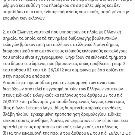
μέριμνα και ευθύνη του πλοιάρχου σε ασφαλές μέρος και δεν
παραδίδονται στους ενδιαφερόμενους ναυτικούς, παρά μόνο την
επομένη των εκλογών.
2. α) Οι Έλληνες ναυτικοί που υπηρετούν σε πλοία με Ελληνική
σημαία, τα οποία κατά την ημέρα διεξαγωγής βουλευτικών
εκλογών βρίσκονται ή καταπλέουν σε ελληνικό λιμάνι δήμου,
διαφορετικού από αυτόν στους ειδικούς εκλογικούς καταλόγους
του οποίου είναι εγγεγραμμένοι, ψηφίζουν σε εκλογικά τμήματα
του δήμου του λιμένος που βρίσκονται, όπως προβλέπει η παρ. 8
του άρθρου 82 του π.δ. 26/2012 και σύμφωνα με όσα ορίζονται
στην παρούσα απόφαση.
Απαραίτητη προϋπόθεση για την εφαρμογή των ανωτέρω
διατάξεων αποτελεί η εγγραφή αυτών των Ελλήνων ναυτικών
στους ειδικούς εκλογικούς καταλόγους του άρθρου 27 του π.δ.
26/2012 και η αδυναμία για αποδεδειγμένους λόγους ανωτέρας
βίας ή άλλο έκτακτο λόγο, ιδίως δυσμενείς καιρικές συνθήκες,
βλάβη πλοίου, εγκεκριμένη τροποποίηση δρομολογίου, ειδικές
επικρατούσες συνθήκες λιμένα, να ψηφίσουν στον τόπο που έχει
ορισθεί με τους παραπάνω ειδικούς εκλογικούς καταλόγους.
β) Για την εφαρμογή της παρ. 8 του άρθρου 82 του π.δ. 26/2012 ως