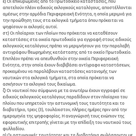
ε) Οι επικυρωμένες από το Πρωτοδικείο καταστάσεις, που
αποτελούν πλέον ειδικούς εκλογικούς καταλόγους, αποστέλλονται
αμέσως στην αρμόδια Περιφερειακή Ενότητα, η οποία μεριμνά για
την προώθηση τους στα εκλογικά τμήματα όπου πρόκειται να
ψηφίσουν οι εκλογείς αυτοί.
στ) Οι πλοίαρχοι των πλοίων που πρόκειται να καταθέσουν
καταστάσεις στα οικεία πρωτοδικεία για εγγραφή στους ειδικούς
εκλογικούς καταλόγους πρέπει να μεριμνήσουν για την παραλαβή
αντιγράφου θεωρημένης κατάστασης από το οικείο Πρωτοδικείο.
Επιπλέον πρέπει να απευθυνθούν στην οικεία Περιφερειακή
Ενότητα, στην οποία έχουν διαβιβάσει αντίγραφο καταστάσεων,
προκειμένου να παραλάβουν καταστάσεις κατανομής των
ναυτικών στα εκλογικά τμήματα, στα οποία πρόκειται να
ασκήσουν το εκλογικό τους δικαίωμα.
ζ) Οι ναυτικοί που σύμφωνα με τα ανωτέρω έχουν εγγραφεί σε
ειδικούς εκλογικούς καταλόγους παραδίδουν στον πλοίαρχο του
πλοίου που υπηρετούν την αστυνομική τους ταυτότητα και το
διαβατήριο, τρεις (3), τουλάχιστον, πλήρεις ημέρες πριν από την
ημερομηνία της ψηφοφορίας. Η αναγνώρισή τους ενώπιον της
εφορευτικής επιτροπής γίνεται με την επίδειξη του ναυτικού τους
φυλλαδίου.
η) Οι αστυνομικές ταυτότητες και τα διαβατήρια φυλάσσονται με