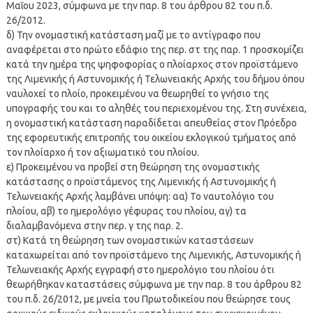
Μαΐου 2023, σύμφωνα με την παρ. 8 του άρθρου 82 του π.δ.
26/2012.
δ) Την ονομαστική κατάσταση μαζί με το αντίγραφο που
αναφέρεται στο πρώτο εδάφιο της περ. στ της παρ. 1 προσκομίζει
κατά την ημέρα της ψηφοφορίας ο πλοίαρχος στον προϊστάμενο
της Λιμενικής ή Αστυνομικής ή Τελωνειακής Αρχής του δήμου όπου
ναυλοχεί το πλοίο, προκειμένου να θεωρηθεί το γνήσιο της
υπογραφής του και το αληθές του περιεχομένου της. Στη συνέχεια,
η ονομαστική κατάσταση παραδίδεται απευθείας στον Πρόεδρο
της εφορευτικής επιτροπής του οικείου εκλογικού τμήματος από
τον πλοίαρχο ή τον αξιωματικό του πλοίου.
ε) Προκειμένου να προβεί στη θεώρηση της ονομαστικής
κατάστασης ο προϊστάμενος της Λιμενικής ή Αστυνομικής ή
Τελωνειακής Αρχής λαμβάνει υπόψη: αα) Το ναυτολόγιο του
πλοίου, αβ) το ημερολόγιο γέφυρας του πλοίου, αγ) τα
διαλαμβανόμενα στην περ. γ της παρ. 2.
στ) Κατά τη θεώρηση των ονομαστικών καταστάσεων
καταχωρείται από τον προϊστάμενο της Λιμενικής, Αστυνομικής ή
Τελωνειακής Αρχής εγγραφή στο ημερολόγιο του πλοίου ότι
θεωρήθηκαν καταστάσεις σύμφωνα με την παρ. 8 του άρθρου 82
του π.δ. 26/2012, με μνεία του Πρωτοδικείου που θεώρησε τους