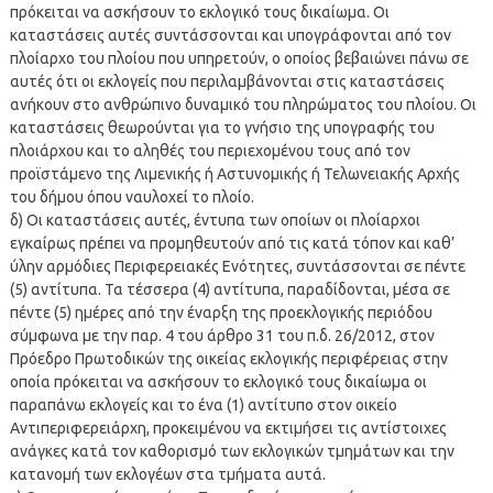
πρόκειται να ασκήσουν το εκλογικό τους δικαίωμα. Οι
καταστάσεις αυτές συντάσσονται και υπογράφονται από τον
πλοίαρχο του πλοίου που υπηρετούν, ο οποίος βεβαιώνει πάνω σε
αυτές ότι οι εκλογείς που περιλαμβάνονται στις καταστάσεις
ανήκουν στο ανθρώπινο δυναμικό του πληρώματος του πλοίου. Οι
καταστάσεις θεωρούνται για το γνήσιο της υπογραφής του
πλοιάρχου και το αληθές του περιεχομένου τους από τον
προϊστάμενο της Λιμενικής ή Αστυνομικής ή Τελωνειακής Αρχής
του δήμου όπου ναυλοχεί το πλοίο.
δ) Οι καταστάσεις αυτές, έντυπα των οποίων οι πλοίαρχοι
εγκαίρως πρέπει να προμηθευτούν από τις κατά τόπον και καθ’
ύλην αρμόδιες Περιφερειακές Ενότητες, συντάσσονται σε πέντε
(5) αντίτυπα. Τα τέσσερα (4) αντίτυπα, παραδίδονται, μέσα σε
πέντε (5) ημέρες από την έναρξη της προεκλογικής περιόδου
σύμφωνα με την παρ. 4 του άρθρο 31 του π.δ. 26/2012, στον
Πρόεδρο Πρωτοδικών της οικείας εκλογικής περιφέρειας στην
οποία πρόκειται να ασκήσουν το εκλογικό τους δικαίωμα οι
παραπάνω εκλογείς και το ένα (1) αντίτυπο στον οικείο
Αντιπεριφερειάρχη, προκειμένου να εκτιμήσει τις αντίστοιχες
ανάγκες κατά τον καθορισμό των εκλογικών τμημάτων και την
κατανομή των εκλογέων στα τμήματα αυτά.