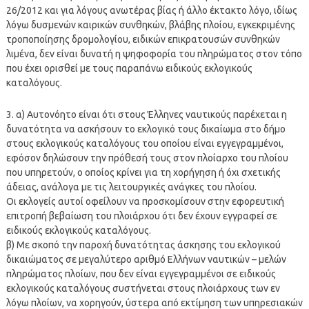
26/2012 και για λόγους ανωτέρας βίας ή άλλο έκτακτο λόγο, ιδίως
λόγω δυσμενών καιρικών συνθηκών, βλάβης πλοίου, εγκεκριμένης
τροποποίησης δρομολογίου, ειδικών επικρατουσών συνθηκών
λιμένα, δεν είναι δυνατή η ψηφοφορία του πληρώματος στον τόπο
που έχει ορισθεί με τους παραπάνω ειδικούς εκλογικούς
καταλόγους.
3. α) Αυτονόητο είναι ότι στους Έλληνες ναυτικούς παρέχεται η
δυνατότητα να ασκήσουν το εκλογικό τους δικαίωμα στο δήμο
στους εκλογικούς καταλόγους του οποίου είναι εγγεγραμμένοι,
εφόσον δηλώσουν την πρόθεσή τους στον πλοίαρχο του πλοίου
που υπηρετούν, ο οποίος κρίνει για τη χορήγηση ή όχι σχετικής
άδειας, ανάλογα με τις λειτουργικές ανάγκες του πλοίου.
Οι εκλογείς αυτοί οφείλουν να προσκομίσουν στην εφορευτική
επιτροπή βεβαίωση του πλοιάρχου ότι δεν έχουν εγγραφεί σε
ειδικούς εκλογικούς καταλόγους.
β) Με σκοπό την παροχή δυνατότητας άσκησης του εκλογικού
δικαιώματος σε μεγαλύτερο αριθμό Ελλήνων ναυτικών – μελών
πληρώματος πλοίων, που δεν είναι εγγεγραμμένοι σε ειδικούς
εκλογικούς καταλόγους συστήνεται στους πλοιάρχους των εν
λόγω πλοίων, να χορηγούν, ύστερα από εκτίμηση των υπηρεσιακών