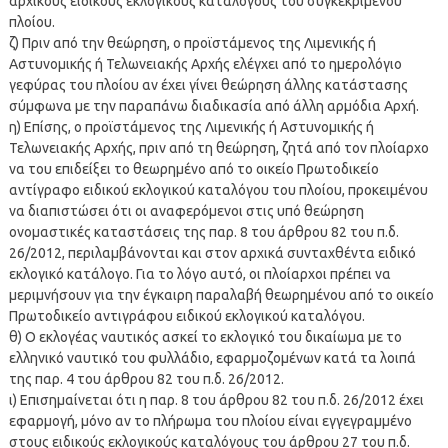
αρχικούς ειδικούς εκλογικούς καταλόγους του συγκεκριμένου
πλοίου.
ζ) Πριν από την θεώρηση, ο προϊστάμενος της Λιμενικής ή
Αστυνομικής ή Τελωνειακής Αρχής ελέγχει από το ημερολόγιο
γεφύρας του πλοίου αν έχει γίνει θεώρηση άλλης κατάστασης
σύμφωνα με την παραπάνω διαδικασία από άλλη αρμόδια Αρχή.
η) Επίσης, ο προϊστάμενος της Λιμενικής ή Αστυνομικής ή
Τελωνειακής Αρχής, πριν από τη θεώρηση, ζητά από τον πλοίαρχο
να του επιδείξει το θεωρημένο από το οικείο Πρωτοδικείο
αντίγραφο ειδικού εκλογικού καταλόγου του πλοίου, προκειμένου
να διαπιστώσει ότι οι αναφερόμενοι στις υπό θεώρηση
ονομαστικές καταστάσεις της παρ. 8 του άρθρου 82 του π.δ.
26/2012, περιλαμβάνονται και στον αρχικά συνταχθέντα ειδικό
εκλογικό κατάλογο. Για το λόγο αυτό, οι πλοίαρχοι πρέπει να
μεριμνήσουν για την έγκαιρη παραλαβή θεωρημένου από το οικείο
Πρωτοδικείο αντιγράφου ειδικού εκλογικού καταλόγου.
θ) Ο εκλογέας ναυτικός ασκεί το εκλογικό του δικαίωμα με το
ελληνικό ναυτικό του φυλλάδιο, εφαρμοζομένων κατά τα λοιπά
της παρ. 4 του άρθρου 82 του π.δ. 26/2012.
ι) Επισημαίνεται ότι η παρ. 8 του άρθρου 82 του π.δ. 26/2012 έχει
εφαρμογή, μόνο αν το πλήρωμα του πλοίου είναι εγγεγραμμένο
στους ειδικούς εκλογικούς καταλόγους του άρθρου 27 του π.δ.