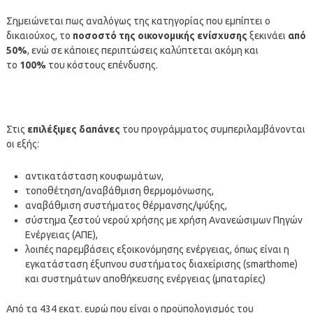
Σημειώνεται πως αναλόγως της κατηγορίας που εμπίπτει ο
δικαιούχος, το
ποσοστό της οικονομικής ενίσχυσης
ξεκινάει
από
50%
, ενώ σε κάποιες περιπτώσεις καλύπτεται ακόμη και
το
100%
του κόστους επένδυσης.
Στις
επιλέξιμες δαπάνες
του προγράμματος συμπεριλαμβάνονται
οι εξής:
αντικατάσταση κουφωμάτων,
τοποθέτηση/αναβάθμιση θερμομόνωσης,
αναβάθμιση συστήματος θέρμανσης/ψύξης,
σύστημα ζεστού νερού χρήσης με χρήση Ανανεώσιμων Πηγών
Ενέργειας (ΑΠΕ),
λοιπές παρεμβάσεις εξοικονόμησης ενέργειας, όπως είναι η
εγκατάσταση έξυπνου συστήματος διαχείρισης (smarthome)
και συστημάτων αποθήκευσης ενέργειας (μπαταρίες)
Από τα 434 εκατ. ευρώ που είναι ο προϋπολογισμός του