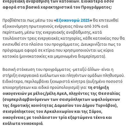
ενεργειακή αναβάθμιση των κατοικιών.
Ειδικότερα όσον
αφορά στα βασικά χαρακτηριστικά του Προγράμματος:
Προβλέπεται πως μέσω του
«
Εξοικονομώ 2025
»
θα επιτευχθεί
εξοικονόμηση πρωτογενούς ενέργειας πάνω από 30% ανά
περίπτωση, μέσω της ενεργειακής αναβάθμισης, κατά
τουλάχιστον τρεις ενεργειακές κατηγορίες, κάθε κατοικίας που θα
ενισχυθεί στο πλαίσιο του προγράμματος. Διευκρινίζεται πως το
πρόγραμμα αφορά σε κτίρια που χρησιμοποιούνται ως κύρια
κατοικία (μονοκατοικίες και μεμονωμένα διαμερίσματα).
Βασική στόχευση του προγράμματος -μεταξύ άλλων- είναι η
στήριξη ενεργειακά ευάλωτων και πληγέντων ομάδων πληθυσμού.
Ειδικότερα, περιλαμβάνει ξεχωριστά κίνητρα (αυξημένο ποσοστό
επιχορηγήσεων και ειδικό προϋπολογισμό) για:
τη στήριξη
οικογενειών με μέλος/μέλη ΑμεΑ, πληγέντες της Θεσσαλίας
(συμπεριλαμβανόμενων των σεισμόπληκτων ωφελούμενων
της δημοτικής κοινότητας Δαμασίου του Δήμου Τυρνάβου),
σεισμόπληκτους του Αρκαλοχωρίου και της Σάμου,
οικογένειες με τουλάχιστον τρία εξαρτώμενα τέκνα και
ευάλωτα νοικοκυριά
.