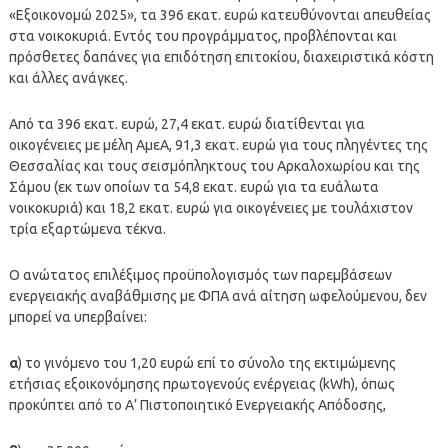
«Εξοικονομώ 2025», τα 396 εκατ. ευρώ κατευθύνονται απευθείας
στα νοικοκυριά. Εντός του προγράμματος, προβλέπονται και
πρόσθετες δαπάνες για επιδότηση επιτοκίου, διαχειριστικά κόστη
και άλλες ανάγκες.
Από τα 396 εκατ. ευρώ, 27,4 εκατ. ευρώ διατίθενται για
οικογένειες με μέλη ΑμεΑ, 91,3 εκατ. ευρώ για τους πληγέντες της
Θεσσαλίας και τους σεισμόπληκτους του Αρκαλοχωρίου και της
Σάμου (εκ των οποίων τα 54,8 εκατ. ευρώ για τα ευάλωτα
νοικοκυριά) και 18,2 εκατ. ευρώ για οικογένειες με τουλάχιστον
τρία εξαρτώμενα τέκνα.
Ο ανώτατος επιλέξιμος προϋπολογισμός των παρεμβάσεων
ενεργειακής αναβάθμισης με ΦΠΑ ανά αίτηση ωφελούμενου, δεν
μπορεί να υπερβαίνει:
α
) το γινόμενο του 1,20 ευρώ επί το σύνολο της εκτιμώμενης
ετήσιας εξοικονόμησης πρωτογενούς ενέργειας (kWh), όπως
προκύπτει από το Α’ Πιστοποιητικό Ενεργειακής Απόδοσης,