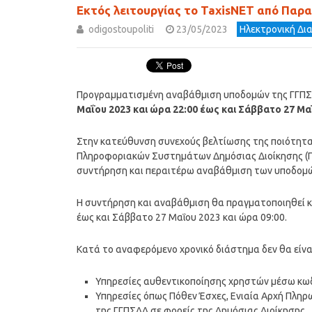
Εκτός λειτουργίας το TaxisNET από Παρα
odigostoupoliti
23/05/2023
Ηλεκτρονική Δι
Προγραμματισμένη αναβάθμιση υποδομών της ΓΓΠ
Μαΐου 2023 και ώρα 22:00 έως και Σάββατο 27 Μα
Στην κατεύθυνση συνεχούς βελτίωσης της ποιότητας
Πληροφοριακών Συστημάτων Δημόσιας Διοίκησης (Γ
συντήρηση και περαιτέρω αναβάθμιση των υποδομώ
Η συντήρηση και αναβάθμιση θα πραγματοποιηθεί κ
έως και Σάββατο 27 Μαΐου 2023 και ώρα 09:00.
Κατά το αναφερόμενο χρονικό διάστημα δεν θα είναι 
Υπηρεσίες αυθεντικοποίησης χρηστών μέσω κωδι
Υπηρεσίες όπως Πόθεν Έσχες, Ενιαία Αρχή Πληρω
της ΓΓΠΣΔΔ σε φορείς της Δημόσιας Διοίκησης,