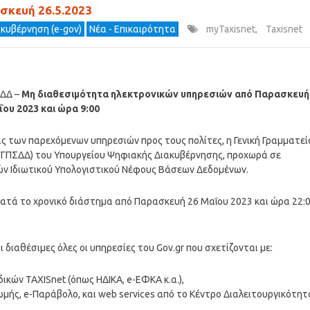
σκευή 26.5.2023
ακυβέρνηση (e-gov)
Νέα - Επικαιρότητα
myTaxisnet
,
Taxisnet
ΣΔΔ –
Μη διαθεσιμότητα ηλεκτρονικών υπηρεσιών από Παρασκευή
ΐου 2023 και ώρα 9:00
 των παρεχόμενων υπηρεσιών προς τους πολίτες, η Γενική Γραμματεί
ΓΠΣΔΔ) του Υπουργείου Ψηφιακής Διακυβέρνησης, προχωρά σε
ν Ιδιωτικού Υπολογιστικού Νέφους Βάσεων Δεδομένων.
ατά το χρονικό διάστημα από Παρασκευή 26 Μαΐου 2023 και ώρα 22:
διαθέσιμες όλες οι υπηρεσίες του Gov.gr που σχετίζονται με:
κών TAXISnet (όπως ΗΔΙΚΑ, e-ΕΦΚΑ κ.α.),
μής, e-Παράβολο, και web services από το Κέντρο Διαλειτουργικότητ