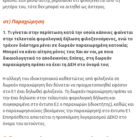
έρευνα. Εάν μέσω αυτής βεβαιωθεί ότι φιλοξενείται από τη
μητέρα του, τότε δεν μπορεί να αιτηθεί ως άστεγος.
στ) Παραχώρηση
1. Τι γίνεται στην περίπτωση κατά την οποία κάποιος φαίνεται
στην τελευταία φορολογική δήλωση φιλοξενούμενος, ενώ το
τρέχον διάστημα μένει σε δωρεάν παραχωρημένη κατοικία;
Μπορεί να κάνει αίτηση μόνος του; Και αν ναι, με ποια
δικαιολογητικά το αποδεικνύει; Επίσης, στη δωρεάν
παραχώρηση πρέπει να έχει τη ΔΕΗ στο όνομά του;
Η αλλαγή του ιδιοκτησιακού καθεστώτος από φιλοξενία σε
δωρεάν παραχώρηση δεν δύναται να πραγματοποιηθεί εφόσον
στο Ε1 έχει δηλωθεί φιλοξενία. Τη δωρεάν παραχώρηση πρέπει να
την έχει δηλώσει στην τελευταία φορολογική δήλωση και
συγκεκριμένα στο έντυπο Ε2 ο παραχωρών (ιδιοκτήτης), καθώς και
ο παραχωρησιούχος (δεχόμενος την παραχώρηση) στο έντυπο Ε1.
Επιπρόσθετα απαιτείται η προσκόμιση λογαριασμού ΔΕΚΟ στο
όνομα του αιτούντος.