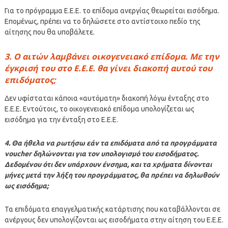
Για το πρόγραμμα Ε.Ε.Ε. το επίδομα ανεργίας θεωρείται εισόδημα.
Επομένως, πρέπει να το δηλώσετε στο αντίστοιχο πεδίο της
αίτησης που θα υποβάλετε.
3. Ο αιτών λαμβάνει οικογενειακό επίδομα. Με την
έγκρισή του στο Ε.Ε.Ε. θα γίνει διακοπή αυτού του
επιδόματος;
Δεν υφίσταται κάποια «αυτόματη» διακοπή λόγω ένταξης στο
Ε.Ε.Ε. Εντούτοις, το οικογενειακό επίδομα υπολογίζεται ως
εισόδημα για την ένταξη στο Ε.Ε.Ε.
4. Θα ήθελα να ρωτήσω εάν τα επιδόματα από τα προγράμματα
voucher δηλώνονται για τον υπολογισμό του εισοδήματος.
Δεδομένου ότι δεν υπάρχουν ένσημα, και τα χρήματα δίνονται
μήνες μετά την λήξη του προγράμματος, θα πρέπει να δηλωθούν
ως εισόδημα;
Τα επιδόματα επαγγελματικής κατάρτισης που καταβάλλονται σε
ανέργους δεν υπολογίζονται ως εισοδήματα στην αίτηση του Ε.Ε.Ε.