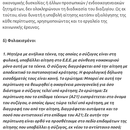
οικονομικής δυσκολίας ή άλλων προσωπικών / ενδοοικογενειακών
ζητημάτων, δεν ολοκληρώνουν τη διαδικασία του διαζυγίου. Ως εκ
τούτου, είναι δυνατή η υποβολή αίτησης κατόπιν αξιολόγησης της
κάθε περίπτωσης, χρησιμοποιώντας και το εργαλείο της
κοινωνικής έρευνας.
δ) Φυλακισμένοι
1. Μητέρα με ανήλικα τέκνα, της οποίας ο σύζυγος είναι στη
φυλακή, υποβάλλει αίτηση στο Ε.Ε.Ε. με σύνθεση νοικοκυριού
μόνο αυτή με τα τέκνα. Ο σύζυγος διαγράφεται από την αίτηση με
αποδεικτικό το πιστοποιητικό κράτησης. Η φορολογική δήλωση
εισοδήματός τους είναι κοινή. 1ο ερώτημα: Μπορεί σε αυτή την
περίπτωση να θεωρηθεί η οικογένεια μονογονεϊκή για όσο
διάστημα ο σύζυγος τελεί υπό κράτηση; 2ο ερώτημα: Σε
περίπτωση που το επίδομα τέκνων (Α21) εισπράττεται στο όνομα
του συζύγου, ο οποίος όμως τώρα τελεί υπό κράτηση, με τη
διαγραφή του από την αίτηση, διαγράφεται αυτόματα και το
ποσό που αντιστοιχεί στο επίδομα του Α21; Σε αυτήν την
περίπτωση είναι ορθό να προσθέτουμε στο πεδίο επιδομάτων της
αίτησης που υποβάλλει η σύζυγος, εκ νέου το αντίστοιχο ποσό;