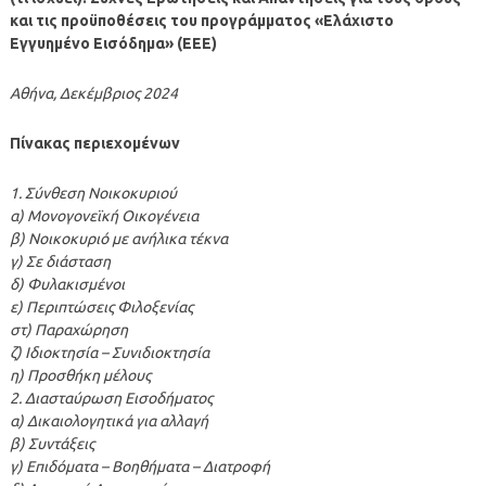
και τις προϋποθέσεις του προγράμματος «Ελάχιστο
Εγγυημένο Εισόδημα» (ΕΕΕ)
Αθήνα, Δεκέμβριος 2024
Πίνακας περιεχομένων
1. Σύνθεση Νοικοκυριού
α) Μονογονεϊκή Οικογένεια
β) Νοικοκυριό με ανήλικα τέκνα
γ) Σε διάσταση
δ) Φυλακισμένοι
ε) Περιπτώσεις Φιλοξενίας
στ) Παραχώρηση
ζ) Ιδιοκτησία – Συνιδιοκτησία
η) Προσθήκη μέλους
2. Διασταύρωση Εισοδήματος
α) Δικαιολογητικά για αλλαγή
β) Συντάξεις
γ) Επιδόματα – Βοηθήματα – Διατροφή