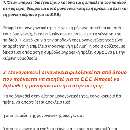
1. Όταν υπάρχει διαζευκτήριο και δίνεται η επιμέλεια του παιδιού
στη μητέρα, θεωρείται αυτό μονογονεϊκότητα ή πρέπει να έχει και
τη γονική μέριμνα για το Ε.Ε.Ε.;
Θεωρείται μονογονεϊκότητα. Η γονική μέριμνα ασκείται και από
τους δύο γονείς, έκτος ειδικών περιπτώσεων, με τη γέννηση του
παιδιού. Γι’ αυτό και για την αποδοχή της μονογονεϊκότητας είναι
απαραίτητη η επιμέλεια (προσωρινή ή μόνιμη), η οποία ορίζεται με
δικαστική απόφαση ή συμβολαιογραφική πράξη, σύμφωνα με την
κείμενη νομοθεσία.
2. Μονογονεϊκή οικογένεια φιλοξενείται από άτομο
που πρόκειται να αιτηθεί για το Ε.Ε.Ε. Μπορεί να
δηλωθεί η μονογονεϊκότητα στην αίτηση;
Για να δηλωθεί στην αίτηση μονογονεϊκότητα, το νοικοκυριό θα
πρέπει να απαρτίζεται αποκλειστικά:
ή από τα μέλη της μονογονεϊκής οικογένειας
ή από τον γονέα και ενήλικο τέκνο για το οποίο προσκομίζεται