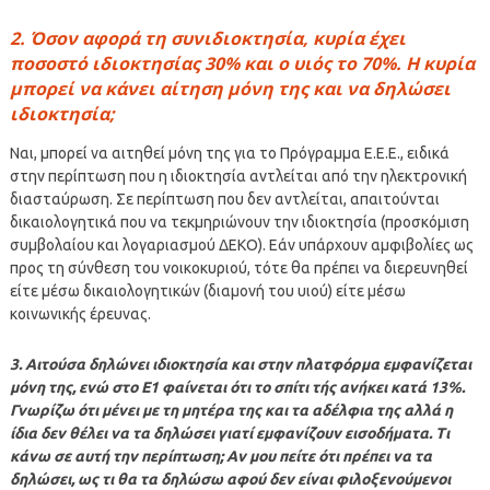
2. Όσον αφορά τη συνιδιοκτησία, κυρία έχει
ποσοστό ιδιοκτησίας 30% και ο υιός το 70%. Η κυρία
μπορεί να κάνει αίτηση μόνη της και να δηλώσει
ιδιοκτησία;
Ναι, μπορεί να αιτηθεί μόνη της για το Πρόγραμμα Ε.Ε.Ε., ειδικά
στην περίπτωση που η ιδιοκτησία αντλείται από την ηλεκτρονική
διασταύρωση. Σε περίπτωση που δεν αντλείται, απαιτούνται
δικαιολογητικά που να τεκμηριώνουν την ιδιοκτησία (προσκόμιση
συμβολαίου και λογαριασμού ΔΕΚΟ). Εάν υπάρχουν αμφιβολίες ως
προς τη σύνθεση του νοικοκυριού, τότε θα πρέπει να διερευνηθεί
είτε μέσω δικαιολογητικών (διαμονή του υιού) είτε μέσω
κοινωνικής έρευνας.
3. Αιτούσα δηλώνει ιδιοκτησία και στην πλατφόρμα εμφανίζεται
μόνη της, ενώ στο Ε1 φαίνεται ότι το σπίτι τής ανήκει κατά 13%.
Γνωρίζω ότι μένει με τη μητέρα της και τα αδέλφια της αλλά η
ίδια δεν θέλει να τα δηλώσει γιατί εμφανίζουν εισοδήματα. Τι
κάνω σε αυτή την περίπτωση; Αν μου πείτε ότι πρέπει να τα
δηλώσει, ως τι θα τα δηλώσω αφού δεν είναι φιλοξενούμενοι