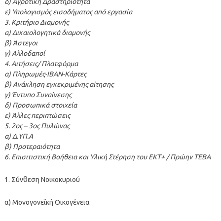
δ) Αγροτική Δραστηριότητα
ε) Υπολογισμός εισοδήματος από εργασία
3. Κριτήριο Διαμονής
α) Δικαιολογητικά διαμονής
β) Άστεγοι
γ) Αλλοδαποί
4. Αιτήσεις/ Πλατφόρμα
α) Πληρωμές-ΙΒΑΝ-Κάρτες
β) Ανάκληση εγκεκριμένης αίτησης
γ) Έντυπο Συναίνεσης
δ) Προσωπικά στοιχεία
ε) Άλλες περιπτώσεις
5. 2ος – 3ος Πυλώνας
α) Δ.ΥΠ.Α
β) Προτεραιότητα
6. Επισιτιστική Βοήθεια και Υλική Στέρηση του ΕΚΤ+ / Πρώην ΤΕΒΑ
1. Σύνθεση Νοικοκυριού
α) Μονογονεϊκή Οικογένεια