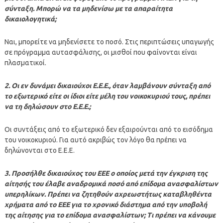
σύνταξη. Μπορώ να τα μηδενίσω με τα απαραίτητα
δικαιολογητικά;
Ναι, μπορείτε να μηδενίσετε το ποσό. Στις περιπτώσεις υπαγωγής
σε πρόγραμμα αυτασφάλισης, οι μισθοί που φαίνονται είναι
πλασματικοί.
2. Οι εν δυνάμει δικαιούχοι Ε.Ε.Ε., όταν λαμβάνουν σύνταξη από
το εξωτερικό είτε οι ίδιοι είτε μέλη του νοικοκυριού τους, πρέπει
να τη δηλώσουν στο Ε.Ε.Ε.;
Οι συντάξεις από το εξωτερικό δεν εξαιρούνται από το εισόδημα
του νοικοκυριού. Για αυτό ακριβώς τον λόγο θα πρέπει να
δηλώνονται στο Ε.Ε.Ε.
3. Προσήλθε δικαιούχος του ΕΕΕ ο οποίος μετά την έγκριση της
αίτησής του έλαβε αναδρομικά ποσό από επίδομα ανασφαλίστων
υπερηλίκων. Πρέπει να ζητηθούν αχρεωστήτως καταβληθέντα
χρήματα από το ΕΕΕ για το χρονικό διάστημα από την υποβολή
της αίτησης για το επίδομα ανασφαλίστων; Τι πρέπει να κάνουμε