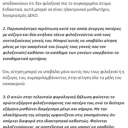
αποδεικνύουν ότι δεν φιλοξενεί πια το συγκεκριμένο άτομο.
Ενδεικτικά, αυτά μπορεί να είναι: ηλεκτρονικό μισθωτήριο,
λογαριασμός ΔΕΚΟ.
2. Παρουσιάστηκε περίπτωση κατά την οποία άνεργος πατέρας
με σύζυγο και δύο ανήλικα τέκνα φιλοξενούνται από τους
συνταξιούχους γονείς του. Μπορεί αυτός να υποβάλει αίτηση
μόνος με την οικογένειά του (χωρίς τους γονείς που τον
φιλοξενούν) καθόσον το εισόδημα των γονέων υπερβαίνει τα
εισοδηματικά κριτήρια;
Όχι, αίτηση μπορεί να υποβάλει μόνο αυτός που τους φιλοξενεί ή η
σύζυγός του, συμπεριλαμβάνοντας στην αίτηση όλα τα μέλη του
νοικοκυριού.
3. Ο αιτών στην τελευταία φορολογική δήλωση φαίνεται το
πρώτο εξάμηνο φιλοξενούμενος του πατέρα του, ενώ το δεύτερο
εξάμηνο μισθώνει διαμέρισμα μέχρι και σήμερα. Με την
ολοκλήρωση της αίτησης εμφανίζεται στις επισημάνσεις ότι
υπάρχει διαφορά στο ιδιοκτησιακό καθεστώς. Φαίνεται
φιλοξενούμενος, με αποτέλεσμα να μην μπορεί να υποβάλει