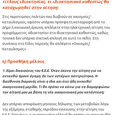
τίτλους ιδιοκτησίας, τι ιδιοκτησιακό καθεστώς θα
καταχωρηθεί στην αίτηση;
Στις περιπτώσεις πολιτών που διαβιούν σε οικισμούς/
καταυλισμούς, εφόσον υπάρχει πρόσφατη καταγραφή από το
Δήμο ή κοινωνική έρευνα, επιλέγετε στην ηλεκτρονική αίτηση του
προγράμματος «Ιδιοκτησία» στο Ιδιοκτησιακό καθεστώς, καθώς
τεχνικά δεν υπάρχει σχετική επιλογή σε αυτό το πεδίο. Στη
συνέχεια στο Είδος παροχής θα επιλέγετε «Οικισμός/
Καταυλισμός».
η) Προσθήκη μέλους
1. Είμαι δικαιούχος του Ε.Ε.Ε. Όταν έκανα την αίτηση για να
ενταχθώ ήμουν άγαμη. Εκ των υστέρων παντρεύτηκα. Η
διεύθυνση διαμονής είναι η ίδια και έχει ήδη ανοιχθεί
οικογενειακή μερίδα. Τι θα πρέπει να κάνω για να διαμορφώσω
την αίτησή μου με βάση τη νέα οικογενειακή μου κατάσταση;
Δεν υπάρχει υποχρέωση μηνιαίας δήλωσης των μεταβολών λόγω
της εξάμηνης σταθερής περιόδου ενίσχυσης στην αίτηση του
Ε.Ε.Ε. Επομένως, η συγκεκριμένη αλλαγή θα πρέπει να αποτυπωθεί