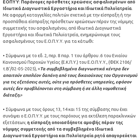
ΕΟΠΥΥ
:
Παράνομες πρόσθετες χρεώσεις ασφαλισμένων από
Ιδιωτικά Διαγνωστικά Εργαστήρια και Ιδιωτικά Πολυϊατρεία
.
Με αφορμή καταγγελίες πολιτών σχετικά με την είσπραξη ή την
προσπάθεια είσπραξης πρόσθετων χρεώσεων πέραν της νόμιμης
συμμετοχής του ασφαλισμένου, από Ιδιωτικά Διαγνωστικά
Εργαστήρια και Ιδιωτικά Πολυϊατρεία, ενημερώνουμε τους
ασφαλισμένους του Ε.Ο.Π.Υ.Υ. για τα κάτωθι:
• Σύμφωνα με το εδ. 2, περ. 8 παρ. 1 του άρθρου .6 του Ενιαίου
Κανονισμού Παροχών Υγείας (Ε.Κ.Π.Υ.) του Ε.Ο.Π.Υ.Υ., (ΦΕΚ 2106/
τ.Β’/02-05-2025), «
Τα συμβεβλημένα διαγνωστικά κέντρα δεν
απαιτούν επιπλέον δαπάνη από τους δικαιούχους του Οργανισμού
για τις εξετάσεις αυτές, ούτε για πρόσθετες υπηρεσίες, εφόσον
αυτές δεν προβλέπονται στη σύμβαση ή σε άλλη νομοθετική
διάταξη.
»
• Σύμφωνα με τους όρους 13, 14 και 15 της σύμβασης που έχει
συνάψει ο Ε.Ο.Π.Υ.Υ. με τους παρόχους για εκτέλεση παρακλινικών
εξετάσεων,
η είσπραξη οποιασδήποτε αμοιβής πέραν της
νόμιμης συμμετοχής από τα συμβεβλημένα Ιδιωτικά
Διαγνωστικά Εργαστήρια και Πολυϊατρεία ρητά απαγορεύεται
.