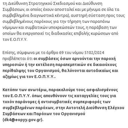
τη Διεύθυνση Στρατηγικού Σχεδιασμού και Διεύθυνση
Συμβάσεων, οι οποίες έχουν αποσταλεί και με μήνυμα σε όλα τα
συμβεβλημένα διαγνωστικά κέντρα), αυστηρή σύσταση προς τους
συμβεβλημένους παρόχους για την τήρηση των παραπάνω
νόμιμων και συμβατικών υποχρεώσεών τους, η παράβαση των
οποίων θα ενεργοποιεί τις διαδικασίες επιβολής κυρώσεων από
τον Ε.Ο.Π.Υ.Υ.
Επίσης, σύμφωνα με το άρθρο 69 του νόμου 5102/2024
προβλέπεται ότι
οι συμβάσεις όσων αρνούνται την παροχή
υπηρεσιών ή την εκτέλεση παραπεμπτικών σε δικαιούχους
περίθαλψης του Οργανισμού, θα λύνονται αυτοδικαίως και
αζημίως για τον Ε.Ο.Π.Υ.Υ..
Κατόπιν των ανωτέρω, παρακαλούμε τους ασφαλισμένους
του Ε.Ο.Π.Υ.Υ. όπως απευθύνουν τις καταγγελίες τους για
τυχόν παράνομες ή αντισυμβατικές συμπεριφορές των
συμβεβλημένων παρόχων, στην Αυτοτελή Διεύθυνση Ελέγχου
Συμβάσεων και Παρόχων του Οργανισμού
(
dk4@eopyy.gov.gr
).