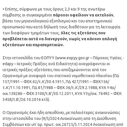
• Επίσης, σύμφωνα με τους όρους 2,3 και 9 της ανωτέρω
σύμβασης οι συγκεκριμένοι
πάροχοι
οφείλουν να εκτελούν
,
βάσει του μηχανολογικού εξοπλισμού και του επιστημονικού
προσωπικού που κατά δήλωσή τους διαθέτουν για τη λειτουργία
των διαφόρων τμημάτων τους,
όλες τις εξετάσεις που
προβλέπεται αυτά να διενεργούν, χωρίς να κάνουν επιλογή
εξετάσεων και παραπεμπτικών.
Στην ιστοσελίδα του ΕΟΠΥΥ (www.eopyy.gov.gr – Πάροχος Υγείας -
edapy – Iατρικές Πράξεις ανά Ειδικότητα) αναγράφονται οι
ιατρικές πράξεις-εξετάσεις που αποζημιώνονται από τον
Οργανισμό με αναφορά του σχετικού νομοθετικού πλαισίου (ΠΔ
157/1991 – ΦΕΚ 62/τ.Α’/30.4.1911, ΠΔ 427/1991 – ΦΕΚ156/
τ.Α’/11.10.1991, ΠΔ 81/1988 – ΦΕΚ 36/τ.Α’/29.2.1988, ΚΥΑ Υ4α/
οικ.138286 – ΦΕΚ 3100/τ.Β’/30.12.2011, ΚΥΑ Υ3γ/οικ. 76492 – ΦΕΚ
3458/τ.Β’/26.10.2016 κτλ).
Ο Οργανισμός έχει ήδη απευθύνει, με παλαιότερες ανακοινώσεις
στην ιστοσελίδα του (9/5/2024 Ανακοίνωση από τη Διεύθυνση
Συμβάσεων και υπ΄αρ. πρωτ. οικ.26725/5.11.2024 Ανακοίνωση από