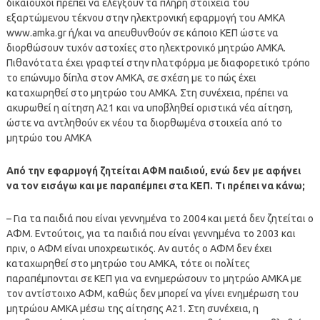
δικαιούχοι πρέπει να ελέγξουν τα πλήρη στοιχεία του
εξαρτώμενου τέκνου στην ηλεκτρονική εφαρμογή του ΑΜΚΑ
www.amka.gr ή/και να απευθυνθούν σε κάποιο ΚΕΠ ώστε να
διορθώσουν τυχόν αστοχίες στο ηλεκτρονικό μητρώο ΑΜΚΑ.
Πιθανότατα έχει γραφτεί στην πλατφόρμα με διαφορετικό τρόπο
το επώνυμο δίπλα στον ΑΜΚΑ, σε σχέση με το πώς έχει
καταχωρηθεί στο μητρώο του ΑΜΚΑ. Στη συνέχεια, πρέπει να
ακυρωθεί η αίτηση Α21 και να υποβληθεί οριστικά νέα αίτηση,
ώστε να αντληθούν εκ νέου τα διορθωμένα στοιχεία από το
μητρώο του ΑΜΚΑ
Από την εφαρμογή ζητείται ΑΦΜ παιδιού, ενώ δεν με αφήνει
να τον εισάγω και με παραπέμπει στα ΚΕΠ. Τι πρέπει να κάνω;
– Για τα παιδιά που είναι γεννημένα το 2004 και μετά δεν ζητείται ο
ΑΦΜ. Εντούτοις, για τα παιδιά που είναι γεννημένα το 2003 και
πριν, ο ΑΦΜ είναι υποχρεωτικός. Αν αυτός ο ΑΦΜ δεν έχει
καταχωρηθεί στο μητρώο του ΑΜΚΑ, τότε οι πολίτες
παραπέμπονται σε ΚΕΠ για να ενημερώσουν το μητρώο ΑΜΚΑ με
τον αντίστοιχο ΑΦΜ, καθώς δεν μπορεί να γίνει ενημέρωση του
μητρώου ΑΜΚΑ μέσω της αίτησης Α21. Στη συνέχεια, η