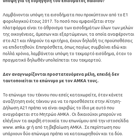
υπόψη για τη χορήγηση του επιδόματος παιδιού?
Λαμβάνονται υπόψη τα εισοδήματα που προκύπτουν από το Ε1
φορολογικού έτους 2017. Το ποσό που εμφανίζεται στην
πλατφόρμα είναι το άθροισμα των εισοδημάτων όλων των μελών
της οικογένειας, άμεσων και εξαρτώμενων, τα οποία αναφέρονται
στο Α21 και πληρούν τα κριτήρια, έχουν δηλαδή τις προϋποθέσεις
να επιδοτηθούν. Επιπρόσθετα, όπως παγίως συμβαίνει εδώ και
πολλά χρόνια, λαμβάνεται υπόψη το τεκμαρτό εισόδημα, όταν το
πραγματικό δηλωθέν υπολείπεται του τεκμαρτού.
Δεν αναγνωρίζονται προστατευόμενα μέλη, επειδή δεν
ταυτοποιείται το επώνυμο με τον ΑΜΚΑ τους.
Το επώνυμο του τέκνου που εσείς καταχωρείτε, όταν κάνετε
αναζήτηση ενός τέκνου για να το προσθέσετε στην Αίτηση-
Δήλωση Α21 πρέπει να είναι ακριβώς το ίδιο με αυτό που
αναγράφεται στο Μητρώο ΑΜΚΑ . Οι δικαιούχοι μπορούν να
ελέγξουν τα ακριβή στοιχεία του επωνύμου από την ιστοσελίδα
www. amka. gr ή από τη βεβαίωση ΑΜΚΑ . Σε περίπτωση που
υπάρχουν δύο επώνυμα πρέπει να καταχωρηθούν και τα δύο.