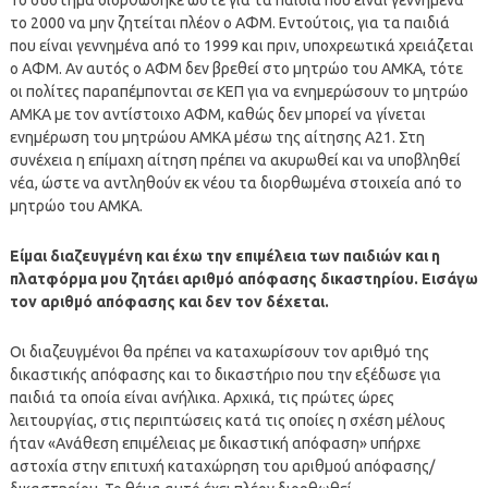
το 2000 να μην ζητείται πλέον ο ΑΦΜ. Εντούτοις, για τα παιδιά
που είναι γεννημένα από το 1999 και πριν, υποχρεωτικά χρειάζεται
ο ΑΦΜ. Αν αυτός ο ΑΦΜ δεν βρεθεί στο μητρώο του ΑΜΚΑ, τότε
οι πολίτες παραπέμπονται σε ΚΕΠ για να ενημερώσουν το μητρώο
ΑΜΚΑ με τον αντίστοιχο ΑΦΜ, καθώς δεν μπορεί να γίνεται
ενημέρωση του μητρώου ΑΜΚΑ μέσω της αίτησης Α21. Στη
συνέχεια η επίμαχη αίτηση πρέπει να ακυρωθεί και να υποβληθεί
νέα, ώστε να αντληθούν εκ νέου τα διορθωμένα στοιχεία από το
μητρώο του ΑΜΚΑ.
Είμαι διαζευγμένη και έχω την επιμέλεια των παιδιών και η
πλατφόρμα μου ζητάει αριθμό απόφασης δικαστηρίου. Εισάγω
τον αριθμό απόφασης και δεν τον δέχεται.
Οι διαζευγμένοι θα πρέπει να καταχωρίσουν τον αριθμό της
δικαστικής απόφασης και το δικαστήριο που την εξέδωσε για
παιδιά τα οποία είναι ανήλικα. Αρχικά, τις πρώτες ώρες
λειτουργίας, στις περιπτώσεις κατά τις οποίες η σχέση μέλους
ήταν «Ανάθεση επιμέλειας με δικαστική απόφαση» υπήρχε
αστοχία στην επιτυχή καταχώρηση του αριθμού απόφασης/