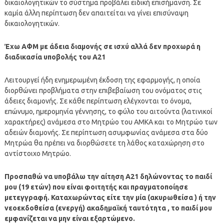
δικαιολογητικών το σύστημα προβάλει ειδική επισήμανση. Σε
καμία άλλη περίπτωση δεν απαιτείται να γίνει επισύναψη
δικαιολογητικών.
Έχω ΑΦΜ με άδεια διαμονής σε ισχύ αλλά δεν προχωρά η
διαδικασία υποβολής του Α21
Λειτουργεί ήδη ενημερωμένη έκδοση της εφαρμογής, η οποία
διορθώνει προβλήματα στην επιβεβαίωση του ονόματος στις
άδειες διαμονής. Σε κάθε περίπτωση ελέγχονται το όνομα,
επώνυμο, ημερομηνία γέννησης, το φύλο του αιτούντα (λατινικοί
χαρακτήρες) ανάμεσα στο Μητρώο του ΑΜΚΑ και το Μητρώο των
αδειών διαμονής. Σε περίπτωση ασυμφωνίας ανάμεσα στα δύο
Μητρώα θα πρέπει να διορθώσετε τη λάθος καταχώρηση στο
αντίστοιχο Μητρώο.
Προσπαθώ να υποβάλω την αίτηση Α21 δηλώνοντας το παιδί
μου (19 ετών) που είναι φοιτητής και πραγματοποίησε
μετεγγραφή. Καταχωρώντας είτε την μία (ακυρωθείσα ) ή την
νεοεκδοθείσα (ενεργή) ακαδημαϊκή ταυτότητα , το παιδί μου
εμφανίζεται να μην είναι εξαρτώμενο.