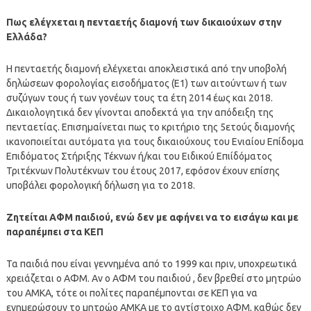
Πως ελέγχεται η πενταετής διαμονή των δικαιούχων στην
Ελλάδα?
Η πενταετής διαμονή ελέγχεται αποκλειστικά από την υποβολή
δηλώσεων φορολογίας εισοδήματος (Ε1) των αιτούντων ή των
συζύγων τους ή των γονέων τους τα έτη 2014 έως και 2018.
Δικαιολογητικά δεν γίνονται αποδεκτά για την απόδειξη της
πενταετίας. Επισημαίνεται πως το κριτήριο της 5ετούς διαμονής
ικανοποιείται αυτόματα για τους δικαιούχους του Ενιαίου Επίδομα
Επιδόματος Στήριξης Τέκνων ή/και του Ειδικού Επιίδόματος
Τριτέκνων Πολυτέκνων του έτους 2017, εφόσον έχουν επίσης
υποβάλει φορολογική δήλωση για το 2018.
Ζητείται ΑΦΜ παιδιού, ενώ δεν με αφήνει να το εισάγω και με
παραπέμπει στα ΚΕΠ
Τα παιδιά που είναι γεννημένα από το 1999 και πριν, υποχρεωτικά
χρειάζεται ο ΑΦΜ. Αν ο ΑΦΜ του παιδιού , δεν βρεθεί στο μητρώο
του ΑΜΚΑ, τότε οι πολίτες παραπέμπονται σε ΚΕΠ για να
ενημερώσουν το μητρώο ΑΜΚΑ με το αντίστοιχο ΑΦΜ, καθώς δεν