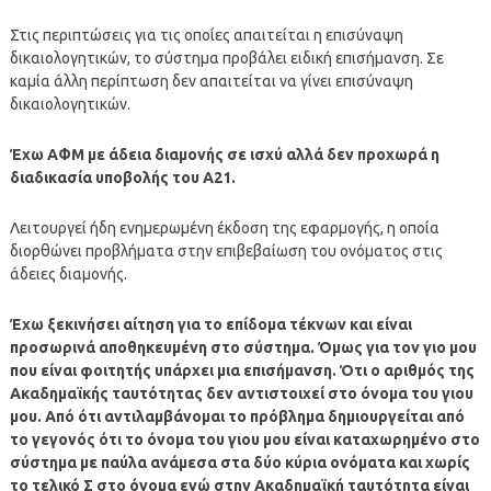
Στις περιπτώσεις για τις οποίες απαιτείται η επισύναψη
δικαιολογητικών, το σύστημα προβάλει ειδική επισήμανση. Σε
καμία άλλη περίπτωση δεν απαιτείται να γίνει επισύναψη
δικαιολογητικών.
Έχω ΑΦΜ με άδεια διαμονής σε ισχύ αλλά δεν προχωρά η
διαδικασία υποβολής του Α21.
Λειτουργεί ήδη ενημερωμένη έκδοση της εφαρμογής, η οποία
διορθώνει προβλήματα στην επιβεβαίωση του ονόματος στις
άδειες διαμονής.
Έχω ξεκινήσει αίτηση για το επίδομα τέκνων και είναι
προσωρινά αποθηκευμένη στο σύστημα. Όμως για τον γιο μου
που είναι φοιτητής υπάρχει μια επισήμανση. Ότι ο αριθμός της
Ακαδημαϊκής ταυτότητας δεν αντιστοιχεί στο όνομα του γιου
μου. Από ότι αντιλαμβάνομαι το πρόβλημα δημιουργείται από
το γεγονός ότι το όνομα του γιου μου είναι καταχωρημένο στο
σύστημα με παύλα ανάμεσα στα δύο κύρια ονόματα και χωρίς
το τελικό Σ στο όνομα ενώ στην Ακαδημαϊκή ταυτότητα είναι