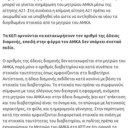
μπορεί να γίνεται ενημέρωση του μητρώου ΑΜΚΑ μέσω της
αίτησης Α21. Στη συνέχεια η επίμαχη αίτηση Α21 πρέπει να
ακυρωθεί και να υποβληθεί νέα ώστε να αντληθούν εκ νέου τα
διορθωμένα στοιχεία από το μητρώο του ΑΜΚΑ.
Τα ΚΕΠ αρνούνται να καταχωρήσουν τον αριθμό της άδειας
διαμονής, επειδή στην φόρμα του ΑΜΚΑ δεν υπάρχει σχετικό
πεδίο.
O αριθμός της άδειας διαμονής δεν καταχωρείται στο μητρώο του
ΑΜΚΑ, παρά μόνο ο αριθμός διαβατηρίου και κατά συνέπεια τα
στοιχεία ταυτότητας όπως εμφανίζονται στο διαβατήριο.
Αντίστοιχα, η άδεια διαμονής εκδίδεται κατά κανόνα με βάση τα
στοιχεία του διαβατηρίου. Τα στοιχεία που πρέπει να συμφωνούν,
σύμφωνα με τους ελέγχους που διενεργεί η εφαρμογή, ανάμεσα
στο μητρώο του ΑΜΚΑ και στην άδεια διαμονής (και κατ’ επέκταση
και του διαβατηρίου) είναι: το όνομα και, το επώνυμο με λατινικούς
χαρακτήρες, το φύλο, και η ημερομηνία γέννησης. Στην περίπτωση
κατά την οποία εμφανίζονται διαφορετικά στοιχεία σε σχέση με
τα στοιχεία ταυτότητας του διαβατηρίου, οι πολίτες πρέπει να
ενημερώσουν το Μητρώο του ΑΜΚΑ στα ΚΕΠ σε ότι αφορά τα