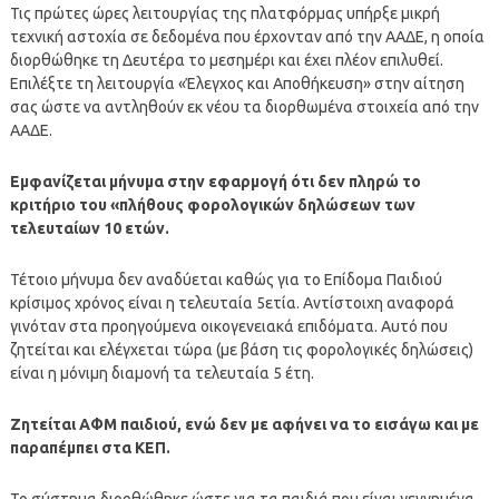
Τις πρώτες ώρες λειτουργίας της πλατφόρμας υπήρξε μικρή
τεχνική αστοχία σε δεδομένα που έρχονταν από την ΑΑΔΕ, η οποία
διορθώθηκε τη Δευτέρα το μεσημέρι και έχει πλέον επιλυθεί.
Επιλέξτε τη λειτουργία «Έλεγχος και Αποθήκευση» στην αίτηση
σας ώστε να αντληθούν εκ νέου τα διορθωμένα στοιχεία από την
ΑΑΔΕ.
Εμφανίζεται μήνυμα στην εφαρμογή ότι δεν πληρώ το
κριτήριο του «πλήθους φορολογικών δηλώσεων των
τελευταίων 10 ετών.
Τέτοιο μήνυμα δεν αναδύεται καθώς για το Επίδομα Παιδιού
κρίσιμος χρόνος είναι η τελευταία 5ετία. Αντίστοιχη αναφορά
γινόταν στα προηγούμενα οικογενειακά επιδόματα. Αυτό που
ζητείται και ελέγχεται τώρα (με βάση τις φορολογικές δηλώσεις)
είναι η μόνιμη διαμονή τα τελευταία 5 έτη.
Ζητείται ΑΦΜ παιδιού, ενώ δεν με αφήνει να το εισάγω και με
παραπέμπει στα ΚΕΠ.
Το σύστημα διορθώθηκε ώστε για τα παιδιά που είναι γεννημένα