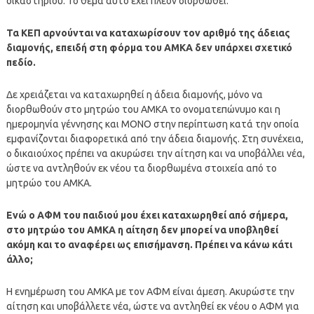
δικαστηρίου. Το θέμα αυτό έχει πλέον διορθωθεί.
Τα ΚΕΠ αρνούνται να καταχωρίσουν τον αριθμό της άδειας
διαμονής, επειδή στη φόρμα του ΑΜΚΑ δεν υπάρχει σχετικό
πεδίο.
Δε χρειάζεται να καταχωρηθεί η άδεια διαμονής, μόνο να
διορθωθούν στο μητρώο του ΑΜΚΑ το ονοματεπώνυμο και η
ημερομηνία γέννησης και ΜΟΝΟ στην περίπτωση κατά την οποία
εμφανίζονται διαφορετικά από την άδεια διαμονής. Στη συνέχεια,
ο δικαιούχος πρέπει να ακυρώσει την αίτηση και να υποβάλλει νέα,
ώστε να αντληθούν εκ νέου τα διορθωμένα στοιχεία από το
μητρώο του ΑΜΚΑ.
Ενώ ο ΑΦΜ του παιδιού μου έχει καταχωρηθεί από σήμερα,
στο μητρώο του ΑΜΚΑ η αίτηση δεν μπορεί να υποβληθεί
ακόμη και το αναφέρει ως επισήμανση. Πρέπει να κάνω κάτι
άλλο;
Η ενημέρωση του ΑΜΚΑ με τον ΑΦΜ είναι άμεση. Ακυρώστε την
αίτηση και υποβάλλετε νέα, ώστε να αντληθεί εκ νέου ο ΑΦΜ για