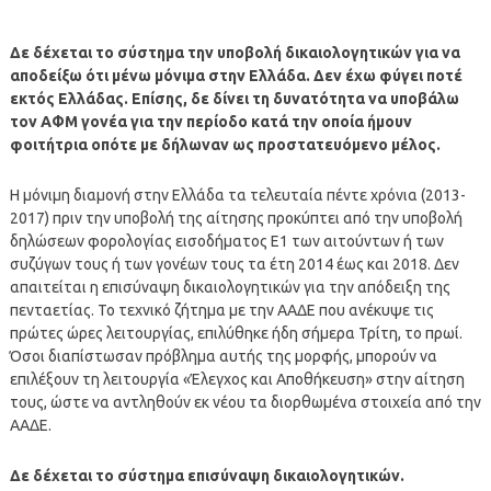
Δε δέχεται το σύστημα την υποβολή δικαιολογητικών για να
αποδείξω ότι μένω μόνιμα στην Ελλάδα. Δεν έχω φύγει ποτέ
εκτός Ελλάδας. Επίσης, δε δίνει τη δυνατότητα να υποβάλω
τον ΑΦΜ γονέα για την περίοδο κατά την οποία ήμουν
φοιτήτρια οπότε με δήλωναν ως προστατευόμενο μέλος.
Η μόνιμη διαμονή στην Ελλάδα τα τελευταία πέντε χρόνια (2013-
2017) πριν την υποβολή της αίτησης προκύπτει από την υποβολή
δηλώσεων φορολογίας εισοδήματος Ε1 των αιτούντων ή των
συζύγων τους ή των γονέων τους τα έτη 2014 έως και 2018. Δεν
απαιτείται η επισύναψη δικαιολογητικών για την απόδειξη της
πενταετίας. Το τεχνικό ζήτημα με την ΑΑΔΕ που ανέκυψε τις
πρώτες ώρες λειτουργίας, επιλύθηκε ήδη σήμερα Τρίτη, το πρωί.
Όσοι διαπίστωσαν πρόβλημα αυτής της μορφής, μπορούν να
επιλέξουν τη λειτουργία «Έλεγχος και Αποθήκευση» στην αίτηση
τους, ώστε να αντληθούν εκ νέου τα διορθωμένα στοιχεία από την
ΑΑΔΕ.
Δε δέχεται το σύστημα επισύναψη δικαιολογητικών.