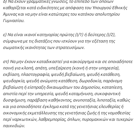
δ) Να έχουν γραμματικές γνώσεις, το επίπεδο των οποίων
καθορίζεται κατά ειδικότητες με απόφαση του Υπουργού Εθνικής
Άμυνας και να μην είναι κατώτερες του κατόχου απολυτηρίου
Γυμνασίου.
ε) Να είναι ικανοί κατηγορίας πρώτης (Ι/1) ή δεύτερης (Ι/2),
σύμφωνα με τις διατάξεις που ισχύουν για την εξέταση της
σωματικής ικανότητας των στρατευσίμων.
στ) Να μην έχουν καταδικαστεί για κακούργημα και σε οποιαδήποτε
ποινή για κλοπή, απάτη, υπεξαίρεση (κοινή ή στην υπηρεσία),
εκβίαση, πλαστογραφία, ψευδή βεβαίωση, ψευδή κατάθεση,
ψευδορκία, ψευδή ανώμοτη κατάθεση, δωροδοκία, παράνομη
βεβαίωση ή είσπραξη δικαιωμάτων του Δημοσίου, καταπίεση,
απιστία περί την υπηρεσία, ψευδή καταμήνυση, συκοφαντική
δυσφήμιση, παράβαση καθήκοντος, ανυποταξία, λιποταξία, καθώς
και για οποιοδήποτε έγκλημα κατά της γενετήσιας ελευθερίας ή
οικονομικής εκμετάλλευσης της γενετήσιας ζωής ή της νομοθεσίας
περί ναρκωτικών, λαθρεμπορίας, όπλων, πυρομαχικών και τυχερών
παιχνιδιών.