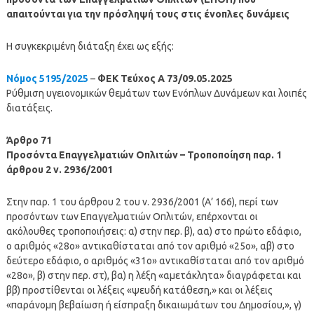
απαιτούνται για την πρόσληψή τους στις ένοπλες δυνάμεις
Η συγκεκριμένη διάταξη έχει ως εξής:
Νόμος 5195/2025
–
ΦΕΚ Τεύχος Α 73/09.05.2025
Ρύθμιση υγειονομικών θεμάτων των Ενόπλων Δυνάμεων και λοιπές
διατάξεις.
Άρθρο 71
Προσόντα Επαγγελματιών Οπλιτών – Τροποποίηση παρ. 1
άρθρου 2 ν. 2936/2001
Στην παρ. 1 του άρθρου 2 του ν. 2936/2001 (Α’ 166), περί των
προσόντων των Επαγγελματιών Οπλιτών, επέρχονται οι
ακόλουθες τροποποιήσεις: α) στην περ. β), αα) στο πρώτο εδάφιο,
ο αριθμός «28ο» αντικαθίσταται από τον αριθμό «25ο», αβ) στο
δεύτερο εδάφιο, ο αριθμός «31ο» αντικαθίσταται από τον αριθμό
«28ο», β) στην περ. στ), βα) η λέξη «αμετάκλητα» διαγράφεται και
ββ) προστίθενται οι λέξεις «ψευδή κατάθεση,» και οι λέξεις
«παράνομη βεβαίωση ή είσπραξη δικαιωμάτων του Δημοσίου,», γ)