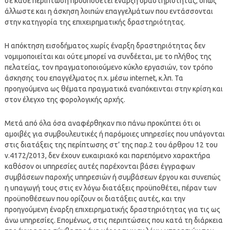
σε κάθε περίπτωση προϋποθέτει έναρξη δραστηριότητας, όπως
άλλωστε και η άσκηση λοιπών επαγγελμάτων που εντάσσονται
στην κατηγορία της επιχειρηματικής δραστηριότητας.
Η απόκτηση εισοδήματος χωρίς έναρξη δραστηριότητας δεν
νομιμοποιείται και ούτε μπορεί να συνδέεται, με το πλήθος της
πελατείας, τον πραγματοποιούμενο κύκλο εργασιών, τον τρόπο
άσκησης του επαγγέλματος π.χ. μέσω internet, κ.λπ. Τα
προηγούμενα ως θέματα πραγματικά εναπόκεινται στην κρίση και
στον έλεγχο της φορολογικής αρχής.
Μετά από όλα όσα αναφέρθηκαν πιο πάνω προκύπτει ότι οι
αμοιβές για συμβουλευτικές ή παρόμοιες υπηρεσίες που υπάγονται
στις διατάξεις της περίπτωσης στ’ της παρ.2 του άρθρου 12 του
ν.4172/2013, δεν έχουν ευκαιριακό και παρεπόμενο χαρακτήρα
καθόσον οι υπηρεσίες αυτές παρέχονται βάσει έγγραφων
συμβάσεων παροχής υπηρεσιών ή συμβάσεων έργου και συνεπώς
η υπαγωγή τους στις εν λόγω διατάξεις προϋποθέτει, πέραν των
προϋποθέσεων που ορίζουν οι διατάξεις αυτές, και την
προηγούμενη έναρξη επιχειρηματικής δραστηριότητας για τις ως
άνω υπηρεσίες. Επομένως, στις περιπτώσεις που κατά τη διάρκεια