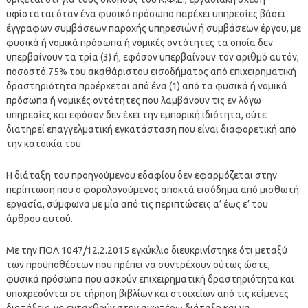
υφίσταται όταν ένα φυσικό πρόσωπο παρέχει υπηρεσίες βάσει
έγγραφων συμβάσεων παροχής υπηρεσιών ή συμβάσεων έργου, με
φυσικά ή νομικά πρόσωπα ή νομικές οντότητες τα οποία δεν
υπερβαίνουν τα τρία (3) ή, εφόσον υπερβαίνουν τον αριθμό αυτόν,
ποσοστό 75% του ακαθάριστου εισοδήματος από επιχειρηματική
δραστηριότητα προέρχεται από ένα (1) από τα φυσικά ή νομικά
πρόσωπα ή νομικές οντότητες που λαμβάνουν τις εν λόγω
υπηρεσίες και εφόσον δεν έχει την εμπορική ιδιότητα, ούτε
διατηρεί επαγγελματική εγκατάσταση που είναι διαφορετική από
την κατοικία του.
Η διάταξη του προηγούμενου εδαφίου δεν εφαρμόζεται στην
περίπτωση που ο φορολογούμενος αποκτά εισόδημα από μισθωτή
εργασία, σύμφωνα με μία από τις περιπτώσεις α’ έως ε’ του
άρθρου αυτού.
Με την ΠΟΛ.1047/12.2.2015 εγκύκλιο διευκρινίστηκε ότι μεταξύ
των προϋποθέσεων που πρέπει να συντρέχουν ούτως ώστε,
φυσικά πρόσωπα που ασκούν επιχειρηματική δραστηριότητα και
υποχρεούνται σε τήρηση βιβλίων και στοιχείων από τις κείμενες
διατάξεις, να ενταχθούν στην ανωτέρω διάταξη και να