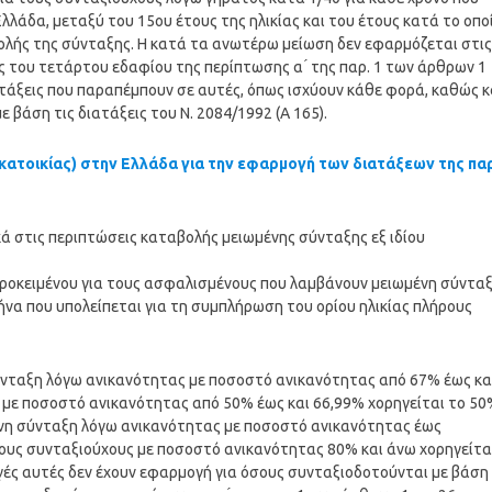
λλάδα, μεταξύ του 15ου έτους της ηλικίας και του έτους κατά το οπο
ολής της σύνταξης. Η κατά τα ανωτέρω μείωση δεν εφαρμόζεται στις
ς του τετάρτου εδαφίου της περίπτωσης α ́ της παρ. 1 των άρθρων 1
 διατάξεις που παραπέμπουν σε αυτές, όπως ισχύουν κάθε φορά, καθώς κ
βάση τις διατάξεις του Ν. 2084/1992 (Α 165).
κατοικίας) στην Ελλάδα για την εφαρμογή των διατάξεων της παρ
κά στις περιπτώσεις καταβολής μειωμένης σύνταξης εξ ιδίου
προκειμένου για τους ασφαλισμένους που λαμβάνουν μειωμένη σύντα
μήνα που υπολείπεται για τη συμπλήρωση του ορίου ηλικίας πλήρους
ύνταξη λόγω ανικανότητας με ποσοστό ανικανότητας από 67% έως κα
ι με ποσοστό ανικανότητας από 50% έως και 66,99% χορηγείται το 5
νη σύνταξη λόγω ανικανότητας με ποσοστό ανικανότητας έως
τους συνταξιούχους με ποσοστό ανικανότητας 80% και άνω χορηγείτα
γές αυτές δεν έχουν εφαρμογή για όσους συνταξιοδοτούνται με βάση 