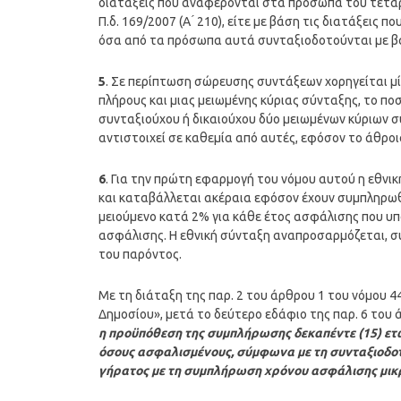
διατάξεις που αναφέρονται στα πρόσωπα του τετάρτ
Π.δ. 169/2007 (Α ́ 210), είτε με βάση τις διατάξεις
όσα από τα πρόσωπα αυτά συνταξιοδοτούνται με βάση
5
. Σε περίπτωση σώρευσης συντάξεων χορηγείται μί
πλήρους και μιας μειωμένης κύριας σύνταξης, το πο
συνταξιούχου ή δικαιούχου δύο μειωμένων κύριων 
αντιστοιχεί σε καθεμία από αυτές, εφόσον το άθροισ
6
. Για την πρώτη εφαρμογή του νόμου αυτού η εθνικ
και καταβάλλεται ακέραια εφόσον έχουν συμπληρωθε
μειούμενο κατά 2% για κάθε έτος ασφάλισης που υπ
ασφάλισης. Η εθνική σύνταξη αναπροσαρμόζεται, 
του παρόντος.
Με τη διάταξη της παρ. 2 του άρθρου 1 του νόμου 4
Δημοσίου», μετά το δεύτερο εδάφιο της παρ. 6 του 
η προϋπόθεση της συμπλήρωσης δεκαπέντε (15) ετώ
όσους ασφαλισμένους, σύμφωνα με τη συνταξιοδοτ
γήρατος με τη συμπλήρωση χρόνου ασφάλισης μικρ