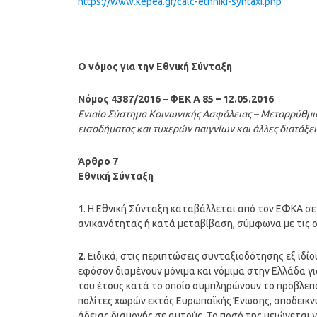
https://www.kepea.gr/calc-ethniki-syntaxi.php
Ο νόμος για την Εθνική Σύνταξη
Νόμος 4387/2016
–
ΦΕΚ A 85 – 12.05.2016
Ενιαίο Σύστημα Κοινωνικής Ασφάλειας – Μεταρρύθμι
εισοδήματος και τυχερών παιγνίων και άλλες διατάξει
Άρθρο 7
Εθνική Σύνταξη
1
. Η Εθνική Σύνταξη καταβάλλεται από τον ΕΦΚΑ σε 
ανικανότητας ή κατά μεταβίβαση, σύμφωνα με τις οι
2
. Ειδικά, στις περιπτώσεις συνταξιοδότησης εξ ιδ
εφόσον διαμένουν μόνιμα και νόμιμα στην Ελλάδα για
του έτους κατά το οποίο συμπληρώνουν το προβλεπόμ
πολίτες χωρών εκτός Ευρωπαϊκής Ένωσης, αποδεικν
άδειας διαμονής σε αυτούς. Το ποσό της μειώνεται 