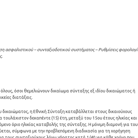
ση ασφαλιστικού – συνταξιοδοτικού συστήματος – Ρυθμίσεις φορολογί
ς.
όλους, όσοι θεμελιώνουν δικαίωμα σύνταξης εξ ιδίου δικαιώματος ή
κείες διατάξεις.
ίου δικαιώματος, η Εθνική Σύνταξη καταβάλλεται στους δικαιούχους
 τουλάχιστον δεκαπέντε (15) έτη, μεταξύ του 15ου έτους ηλικίας και
ενο όριο ηλικίας καταβολής της σύνταξης. Η μόνιμη διαμονή για του
ύεται, σύμφωνα με την προβλεπόμενη διαδικασία για τη χορήγηση
για τους συνταξιούχους λόγω γήρατος κατά 1/40 για κάθε χρόνο που