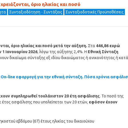
ρειάζονται, όριο ηλικίας και ποσό
τητα
Συνταξιοδότηση - Συντάξεις
Συνταξιοδοτικές Προϋποθέσεις
ται, όριο ηλικίας και ποσό μετά την αύξηση.
Στα
446,86 ευρώ
ν 1 Ιανουαρίου 2026
, λόγω της αύξησης 2,4%. Η
Εθνική Σύνταξη
νουν δικαίωμα σύνταξης εξ ιδίου δικαιώματος ή ανικανότητας ή κατ
.
On-line εφαρμογή για την εθνική σύνταξη. Πόσα χρόνια ασφάλι
χουν συμπληρωθεί τουλάχιστον 20 έτη ασφάλισης
. Το ποσό της
θε έτος ασφάλισης που υπολείπεται των 20 ετών,
εφόσον έχουν
κοστού εβδόμου (67) έτους ηλικίας του δικαιούχου