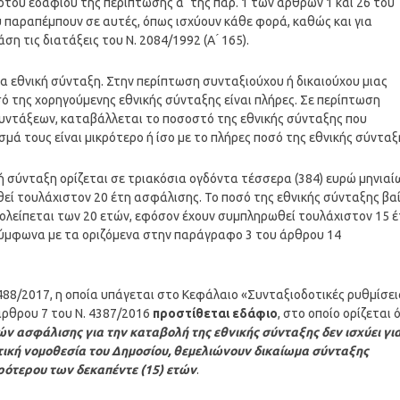
ου εδαφίου της περίπτωσης α ́ της παρ. 1 των άρθρων 1 και 26 του
 που παραπέμπουν σε αυτές, όπως ισχύουν κάθε φορά, καθώς και για
 τις διατάξεις του Ν. 2084/1992 (Α ́ 165).
α εθνική σύνταξη. Στην περίπτωση συνταξιούχου ή δικαιούχου μιας
σό της χορηγούμενης εθνικής σύνταξης είναι πλήρες. Σε περίπτωση
συντάξεων, καταβάλλεται το ποσοστό της εθνικής σύνταξης που
μά τους είναι μικρότερο ή ίσο με το πλήρες ποσό της εθνικής σύνταξ
ή σύνταξη ορίζεται σε τριακόσια ογδόντα τέσσερα (384) ευρώ μηνιαί
ί τουλάχιστον 20 έτη ασφάλισης. Το ποσό της εθνικής σύνταξης βαί
ολείπεται των 20 ετών, εφόσον έχουν συμπληρωθεί τουλάχιστον 15 έ
σύμφωνα με τα οριζόμενα στην παράγραφο 3 του άρθρου 14
488/2017, η οποία υπάγεται στο Κεφάλαιο «Συνταξιοδοτικές ρυθμίσει
άρθρου 7 του Ν. 4387/2016
προστίθεται εδάφιο
, στο οποίο ορίζεται 
ν ασφάλισης για την καταβολή της εθνικής σύνταξης δεν ισχύει γι
ική νομοθεσία του Δημοσίου, θεμελιώνουν δικαίωμα σύνταξης
ότερου των δεκαπέντε (15) ετών
.