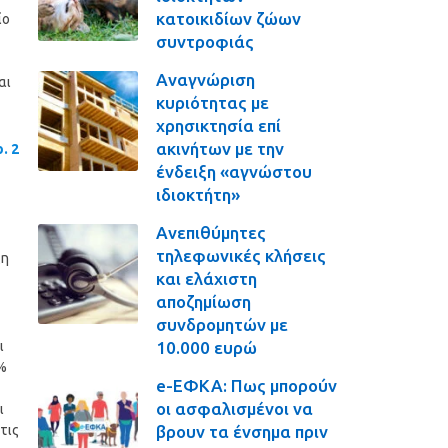
κατοικιδίων ζώων
ίο
συντροφιάς
Αναγνώριση
αι
κυριότητας με
χρησικτησία επί
ακινήτων με την
. 2
ένδειξη «αγνώστου
ιδιοκτήτη»
Ανεπιθύμητες
τηλεφωνικές κλήσεις
ξη
και ελάχιστη
αποζημίωση
συνδρομητών με
10.000 ευρώ
ι
0%
e-ΕΦΚΑ: Πως μπορούν
οι ασφαλισμένοι να
ι
βρουν τα ένσημα πριν
τις