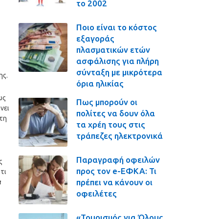
το 2002
Ποιο είναι το κόστος
εξαγοράς
πλασματικών ετών
ασφάλισης για πλήρη
σύνταξη με μικρότερα
ης.
όρια ηλικίας
ως
Πως μπορούν οι
νει
πολίτες να δουν όλα
τη
τα χρέη τους στις
τράπεζες ηλεκτρονικά
Παραγραφή οφειλών
ς
προς τον e-ΕΦΚΑ: Τι
ότι
πρέπει να κάνουν οι
α
οφειλέτες
«Τουρισμός για Όλους