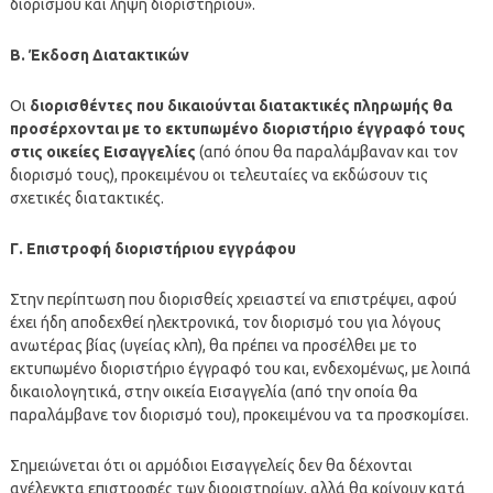
διορισμού και λήψη διοριστηρίου».
Β. Έκδοση Διατακτικών
Οι
διορισθέντες που δικαιούνται διατακτικές πληρωμής θα
προσέρχονται με το εκτυπωμένο διοριστήριο έγγραφό τους
στις οικείες Εισαγγελίες
(από όπου θα παραλάμβαναν και τον
διορισμό τους), προκειμένου οι τελευταίες να εκδώσουν τις
σχετικές διατακτικές.
Γ. Επιστροφή διοριστήριου εγγράφου
Στην περίπτωση που διορισθείς χρειαστεί να επιστρέψει, αφού
έχει ήδη αποδεχθεί ηλεκτρονικά, τον διορισμό του για λόγους
ανωτέρας βίας (υγείας κλπ), θα πρέπει να προσέλθει με το
εκτυπωμένο διοριστήριο έγγραφό του και, ενδεχομένως, με λοιπά
δικαιολογητικά, στην οικεία Εισαγγελία (από την οποία θα
παραλάμβανε τον διορισμό του), προκειμένου να τα προσκομίσει.
Σημειώνεται ότι οι αρμόδιοι Εισαγγελείς δεν θα δέχονται
ανέλεγκτα επιστροφές των διοριστηρίων, αλλά θα κρίνουν κατά