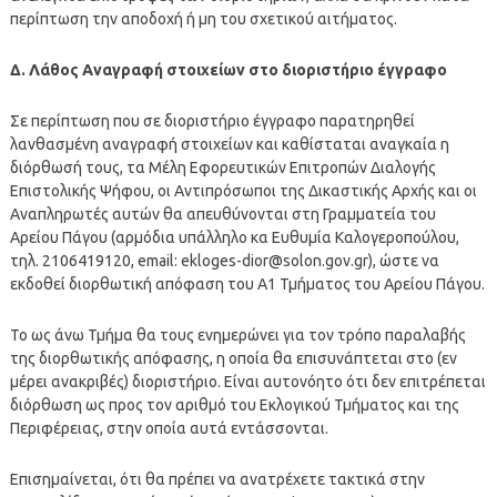
περίπτωση την αποδοχή ή μη του σχετικού αιτήματος.
Δ. Λάθος Αναγραφή στοιχείων στο διοριστήριο έγγραφο
Σε περίπτωση που σε διοριστήριο έγγραφο παρατηρηθεί
λανθασμένη αναγραφή στοιχείων και καθίσταται αναγκαία η
διόρθωσή τους, τα Μέλη Εφορευτικών Επιτροπών Διαλογής
Επιστολικής Ψήφου, οι Αντιπρόσωποι της Δικαστικής Αρχής και οι
Αναπληρωτές αυτών θα απευθύνονται στη Γραμματεία του
Αρείου Πάγου (αρμόδια υπάλληλο κα Ευθυμία Καλογεροπούλου,
τηλ. 2106419120, email:
ekloges-dior@solon.gov.gr
), ώστε να
εκδοθεί διορθωτική απόφαση του Α1 Τμήματος του Αρείου Πάγου.
Το ως άνω Τμήμα θα τους ενημερώνει για τον τρόπο παραλαβής
της διορθωτικής απόφασης, η οποία θα επισυνάπτεται στο (εν
μέρει ανακριβές) διοριστήριο. Είναι αυτονόητο ότι δεν επιτρέπεται
διόρθωση ως προς τον αριθμό του Εκλογικού Τμήματος και της
Περιφέρειας, στην οποία αυτά εντάσσονται.
Επισημαίνεται, ότι θα πρέπει να ανατρέχετε τακτικά στην