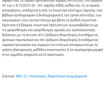
Αφορά όλα τα νομικά πρόσωπα και νομικές οντότητες του άρθρου
45 του ν.4172/2013 (Α΄ 167, εφεξής ΚΦΕ), καθώς και τις ατομικές
επιχειρήσεις, ανεξάρτητα από το λογιστικό σύστημα τήρησης των
βιβλίων (απλογραφικό ή διπλογραφικό) ή τον τρόπο σύνταξης των
οικονομικών τους καταστάσεων (με βάση τα Διεθνή Λογιστικά
Πρότυπα ή Ελληνικά Λογιστικά Πρότυπα και συνυποβάλλεται με
τις εμπρόθεσμες και εκπρόθεσμες αρχικές και τροποποιητικές
δηλώσεις με τα έντυπα «Ε1» (Δήλωση Φορολογίας Εισοδήματος
φυσικών προσώπων) και «Ν» (Δήλωση Φορολογίας Εισοδήματος
νομικών προσώπων και νομικών οντοτήτων) υποχρεωτικά με τη
χρήση ηλεκτρονικής μεθόδου επικοινωνίας ή σε χειρόγραφη μορφή
στην αρμόδια υπηρεσία κατά περίπτωση.
Σχετικά:
ΦΕΚ, Ε3, Υποπίνακες, Φορολογική Αναμόρφωση