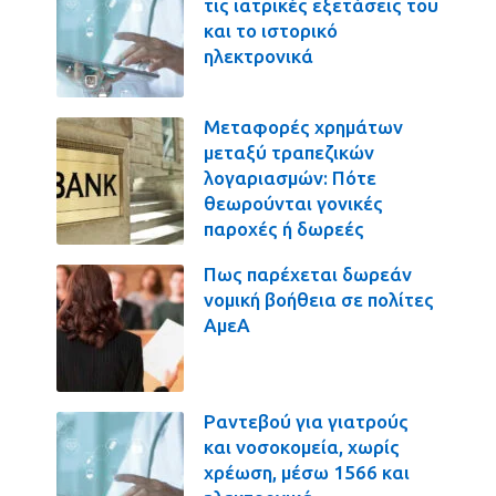
τις ιατρικές εξετάσεις του
και το ιστορικό
ηλεκτρονικά
Μεταφορές χρημάτων
μεταξύ τραπεζικών
λογαριασμών: Πότε
θεωρούνται γονικές
παροχές ή δωρεές
Πως παρέχεται δωρεάν
νομική βοήθεια σε πολίτες
ΑμεΑ
Ραντεβού για γιατρούς
και νοσοκομεία, χωρίς
χρέωση, μέσω 1566 και