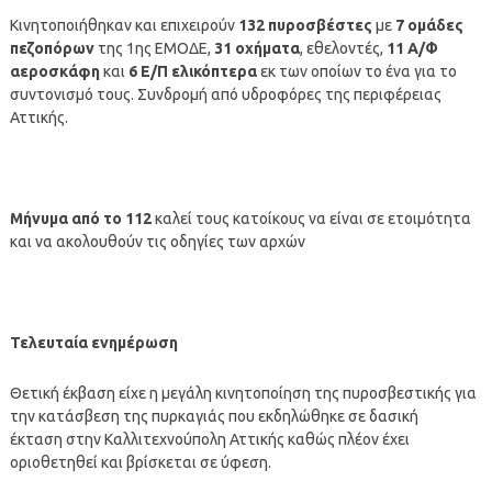
Κινητοποιήθηκαν και επιχειρούν
132 πυροσβέστες
με
7 ομάδες
πεζοπόρων
της 1ης ΕΜΟΔΕ,
31 οχήματα
, εθελοντές,
11 Α/Φ
αεροσκάφη
και
6 Ε/Π ελικόπτερα
εκ των οποίων το ένα για το
συντονισμό τους. Συνδρομή από υδροφόρες της περιφέρειας
Αττικής.
Μήνυμα από το 112
καλεί τους κατοίκους να είναι σε ετοιμότητα
και να ακολουθούν τις οδηγίες των αρχών
Τελευταία ενημέρωση
Θετική έκβαση είχε η μεγάλη κινητοποίηση της πυροσβεστικής για
την κατάσβεση της πυρκαγιάς που εκδηλώθηκε σε δασική
έκταση στην Καλλιτεχνούπολη Αττικής καθώς πλέον έχει
οριοθετηθεί και βρίσκεται σε ύφεση.