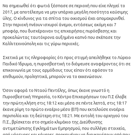
Να σημειωθεί ότι φωτιά ξέσπασε σε περιοχή που είχε πληγεί το
2017, με αποτέλεσμα να μην υπάρχει μεγάλη ποσότητα καύσιμης
ύλης. Ο κίνδυνος για τα σπίτια του οικισμού έχει απομακρυνθεί.
Στην περιοχή πνέουν ισχυροί άνεμοι, εντάσεως ακόμη και 7
μποφόρ, που δυσχέραιναν τις επιχειρήσεις πυρόσβεσης και
προκαλώντας ταυτόχρονα αυξημένο καπνό που σκέπασε την
Καλλιτεχνούπολη και τις γύρω περιοχές.
Σχετικά με τις πληροφορίες ότι προς στιγμή απειλήθηκε το Λύρειο
Παιδικό Ίδρυμα, η πυροσβεστική το διέψευσε αναφέροντας ότι σε
επικοινωνία με τους αρμόδιους τους είπαν ότι εφόσον το
επιθυμούν, προληπτικά, μπορούν να το εκκενώσουν.
Όσον αφορά το Νταού Πεντέλης, όπως έκανε γνωστό η
Πυροσβεστική Υπηρεσία, το Κέντρο Επιχειρήσεων του Π.Σ έλαβε
την πρώτη κλήση στις 18:12 και μέσα σε πέντε λεπτά, στις 18:17
έκανε ρίψη το πρώτο εναέριο μέσο (ΕΠ) που εκτελούσε εναέρια
περιπολία και τη δεύτερη στις 18:21. Με εντολή του αρχηγού του
Π.Σ., βρίσκεται στο σημείο κλιμάκιο της Διεύθυνσης
αντιμετώπισης Εγκλημάτων Εμπρησμού, που συλλέγει στοιχεία,
από μάρτυρες και κάμερες, προκειμένου να διευκρινίσουν από που